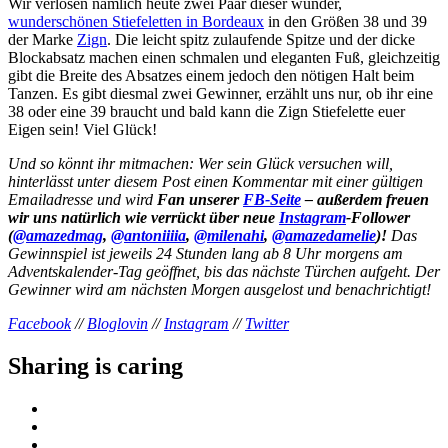
Wir verlosen nämlich heute zwei Paar dieser wunder,
wunderschönen Stiefeletten in Bordeaux
in den Größen 38 und 39
der Marke
Zign
. Die leicht spitz zulaufende Spitze und der dicke
Blockabsatz machen einen schmalen und eleganten Fuß, gleichzeitig
gibt die Breite des Absatzes einem jedoch den nötigen Halt beim
Tanzen. Es gibt diesmal zwei Gewinner, erzählt uns nur, ob ihr eine
38 oder eine 39 braucht und bald kann die Zign Stiefelette euer
Eigen sein! Viel Glück!
Und so könnt ihr mitmachen: Wer sein Glück versuchen will,
hinterlässt unter diesem Post einen Kommentar mit einer gültigen
Emailadresse und wird
Fan unserer
FB-Seite
– außerdem freuen
wir uns natürlich wie verrückt über neue
Instagram
-Follower
(
@amazedmag
,
@antoniiiia
,
@milenahi
,
@amazedamelie
)!
Das
Gewinnspiel ist jeweils 24 Stunden lang ab 8 Uhr morgens am
Adventskalender-Tag geöffnet, bis das nächste Türchen aufgeht. Der
Gewinner wird am nächsten Morgen ausgelost und benachrichtigt!
Facebook
//
Bloglovin
//
Instagram
//
Twitter
Sharing is caring