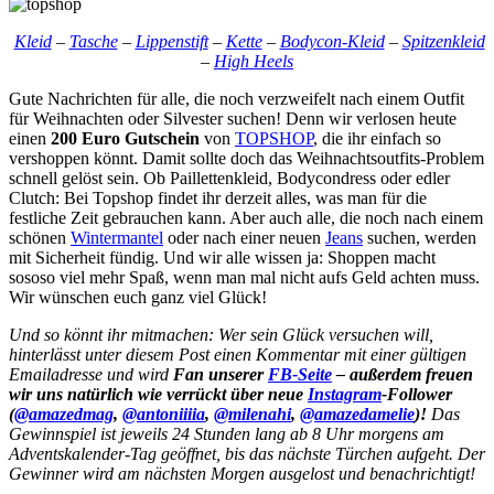
Kleid
–
Tasche
–
Lippenstift
–
Kette
–
Bodycon-Kleid
–
Spitzenkleid
–
High Heels
Gute Nachrichten für alle, die noch verzweifelt nach einem Outfit
für Weihnachten oder Silvester suchen! Denn wir verlosen heute
einen
200 Euro Gutschein
von
TOPSHOP
, die ihr einfach so
vershoppen könnt. Damit sollte doch das Weihnachtsoutfits-Problem
schnell gelöst sein. Ob Paillettenkleid, Bodycondress oder edler
Clutch: Bei Topshop findet ihr derzeit alles, was man für die
festliche Zeit gebrauchen kann. Aber auch alle, die noch nach einem
schönen
Wintermantel
oder nach einer neuen
Jeans
suchen, werden
mit Sicherheit fündig. Und wir alle wissen ja: Shoppen macht
sososo viel mehr Spaß, wenn man mal nicht aufs Geld achten muss.
Wir wünschen euch ganz viel Glück!
Und so könnt ihr mitmachen: Wer sein Glück versuchen will,
hinterlässt unter diesem Post einen Kommentar mit einer gültigen
Emailadresse und wird
Fan unserer
FB-Seite
– außerdem freuen
wir uns natürlich wie verrückt über neue
Instagram
-Follower
(
@amazedmag
,
@antoniiiia
,
@milenahi
,
@amazedamelie
)!
Das
Gewinnspiel ist jeweils 24 Stunden lang ab 8 Uhr morgens am
Adventskalender-Tag geöffnet, bis das nächste Türchen aufgeht. Der
Gewinner wird am nächsten Morgen ausgelost und benachrichtigt!