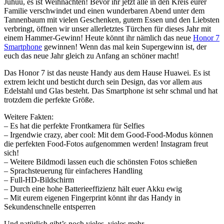
Juhuu, es ist Weihnachten! Bevor ihr jetzt alle in den Kreis eurer
Familie verschwindet und einen wunderbaren Abend unter dem
Tannenbaum mit vielen Geschenken, gutem Essen und den Liebsten
verbringt, öffnen wir unser allerletztes Türchen für dieses Jahr mit
einem Hammer-Gewinn! Heute könnt ihr nämlich das neue
Honor 7
Smartphone
gewinnen! Wenn das mal kein Supergewinn ist, der
euch das neue Jahr gleich zu Anfang an schöner macht!
Das Honor 7 ist das neuste Handy aus dem Hause Huawei. Es ist
extrem leicht und besticht durch sein Design, das vor allem aus
Edelstahl und Glas besteht. Das Smartphone ist sehr schmal und hat
trotzdem die perfekte Größe.
Weitere Fakten:
– Es hat die perfekte Frontkamera für Selfies
– Irgendwie crazy, aber cool: Mit dem Good-Food-Modus können
die perfekten Food-Fotos aufgenommen werden! Instagram freut
sich!
– Weitere Bildmodi lassen euch die schönsten Fotos schießen
– Sprachsteuerung für einfacheres Handling
– Full-HD-Bildschirm
– Durch eine hohe Batterieeffizienz hält euer Akku ewig
– Mit eurem eigenen Fingerprint könnt ihr das Handy in
Sekundenschnelle entsperren
Und natürlich gibt’s noch vieles, vieles mehr.