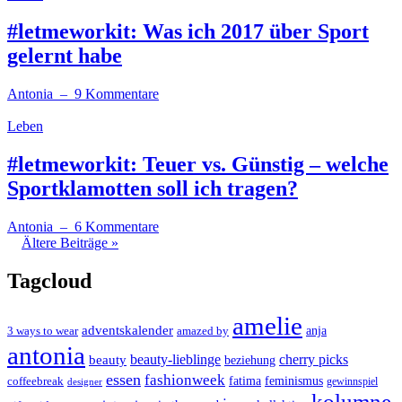
#letmeworkit: Was ich 2017 über Sport
gelernt habe
Antonia
– 9 Kommentare
Leben
#letmeworkit: Teuer vs. Günstig – welche
Sportklamotten soll ich tragen?
Antonia
– 6 Kommentare
Ältere Beiträge »
Tagcloud
amelie
adventskalender
anja
3 ways to wear
amazed by
antonia
cherry picks
beauty-lieblinge
beauty
beziehung
essen
fashionweek
feminismus
coffeebreak
fatima
designer
gewinnspiel
kolumne