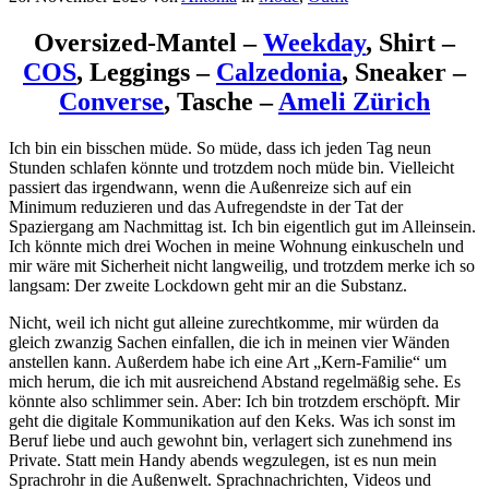
Oversized-Mantel –
Weekday
, Shirt –
COS
, Leggings –
Calzedonia
, Sneaker –
Converse
, Tasche –
Ameli Zürich
Ich bin ein bisschen müde. So müde, dass ich jeden Tag neun
Stunden schlafen könnte und trotzdem noch müde bin. Vielleicht
passiert das irgendwann, wenn die Außenreize sich auf ein
Minimum reduzieren und das Aufregendste in der Tat der
Spaziergang am Nachmittag ist. Ich bin eigentlich gut im Alleinsein.
Ich könnte mich drei Wochen in meine Wohnung einkuscheln und
mir wäre mit Sicherheit nicht langweilig, und trotzdem merke ich so
langsam: Der zweite Lockdown geht mir an die Substanz.
Nicht, weil ich nicht gut alleine zurechtkomme, mir würden da
gleich zwanzig Sachen einfallen, die ich in meinen vier Wänden
anstellen kann. Außerdem habe ich eine Art „Kern-Familie“ um
mich herum, die ich mit ausreichend Abstand regelmäßig sehe. Es
könnte also schlimmer sein. Aber: Ich bin trotzdem erschöpft. Mir
geht die digitale Kommunikation auf den Keks. Was ich sonst im
Beruf liebe und auch gewohnt bin, verlagert sich zunehmend ins
Private. Statt mein Handy abends wegzulegen, ist es nun mein
Sprachrohr in die Außenwelt. Sprachnachrichten, Videos und