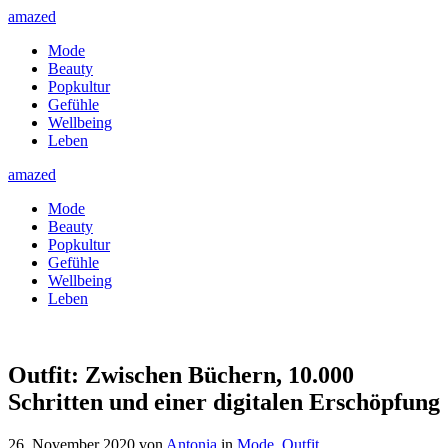
amazed
Mode
Beauty
Popkultur
Gefühle
Wellbeing
Leben
amazed
Mode
Beauty
Popkultur
Gefühle
Wellbeing
Leben
Outfit: Zwischen Büchern, 10.000
Schritten und einer digitalen Erschöpfung
26. November 2020
von
Antonia
in
Mode
,
Outfit