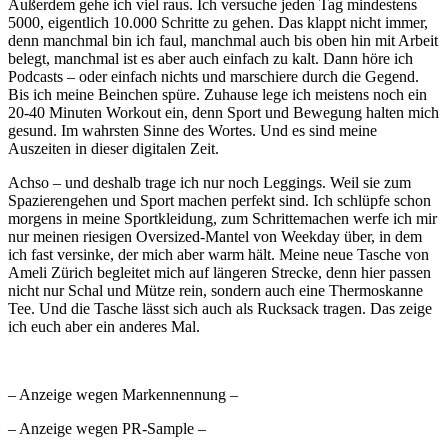
Außerdem gehe ich viel raus. Ich versuche jeden Tag mindestens
5000, eigentlich 10.000 Schritte zu gehen. Das klappt nicht immer,
denn manchmal bin ich faul, manchmal auch bis oben hin mit Arbeit
belegt, manchmal ist es aber auch einfach zu kalt. Dann höre ich
Podcasts – oder einfach nichts und marschiere durch die Gegend.
Bis ich meine Beinchen spüre. Zuhause lege ich meistens noch ein
20-40 Minuten Workout ein, denn Sport und Bewegung halten mich
gesund. Im wahrsten Sinne des Wortes. Und es sind meine
Auszeiten in dieser digitalen Zeit.
Achso – und deshalb trage ich nur noch Leggings. Weil sie zum
Spazierengehen und Sport machen perfekt sind. Ich schlüpfe schon
morgens in meine Sportkleidung, zum Schrittemachen werfe ich mir
nur meinen riesigen Oversized-Mantel von Weekday über, in dem
ich fast versinke, der mich aber warm hält. Meine neue Tasche von
Ameli Zürich begleitet mich auf längeren Strecke, denn hier passen
nicht nur Schal und Mütze rein, sondern auch eine Thermoskanne
Tee. Und die Tasche lässt sich auch als Rucksack tragen. Das zeige
ich euch aber ein anderes Mal.
– Anzeige wegen Markennennung –
– Anzeige wegen PR-Sample –