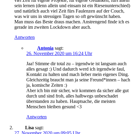
viel Zeit für eigene Projekte, für eigene Gedanken, fürs allein
sein lernen (denn allein und einsam ist ein Riesenunterschied)
und natürlich auch viel Zeit fürs Faulenzen auf der Couch,
was wir uns in stressigen Tagen so oft gewünscht haben.
Man muss das Beste draus machen. Anstrengend finde ich es
gerade im zweiten Lockdown aber auch.
Antworten
Antonia
sagt:
26. November 2020 um 16:24 Uhr
Jaa! Stimme dir total zu – irgendwie ist langsam auch
alles gesagt :) Und dadurch werd ich irgendwie faul,
Kontakt zu halten und mach lieber mein eigenes Ding.
Gleichzeitig braucht man ja seine Freund*innen – hach
ja, komische Zeiten :)
Aber ich bin mir sicher, wir kommen da sicher alle gut
durch und sind froh, alles halbwegs unbeschadet
überstanden zu haben. Hauptsache, die meisten
Menschen bleiben gesund <3
Antworten
Lisa
sagt:
27. November 2020 um 09:05 Uhr