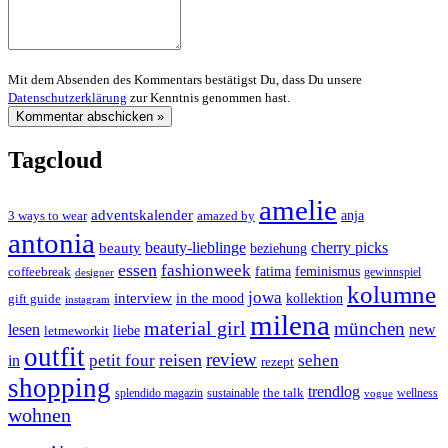
Mit dem Absenden des Kommentars bestätigst Du, dass Du unsere
Datenschutzerklärung
zur Kenntnis genommen hast.
Tagcloud
amelie
adventskalender
anja
3 ways to wear
amazed by
antonia
cherry picks
beauty-lieblinge
beauty
beziehung
essen
fashionweek
feminismus
coffeebreak
fatima
designer
gewinnspiel
kolumne
jowa
interview
gift guide
in the mood
kollektion
instagram
milena
material girl
münchen
lesen
new
liebe
letmeworkit
outfit
review
reisen
petit four
sehen
in
rezept
shopping
trendlog
the talk
splendido magazin
sustainable
wellness
vogue
wohnen