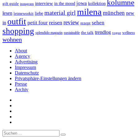
kolumne
jowa
interview
gift guide
in the mood
kollektion
instagram
milena
material girl
münchen
lesen
new
liebe
letmeworkit
outfit
review
reisen
petit four
sehen
in
rezept
shopping
trendlog
the talk
splendido magazin
sustainable
wellness
vogue
wohnen
About
Agency
Advertising
Impressum
Datenschutz
Privatsphäre-Einstellungen ändern
Presse
Archiv