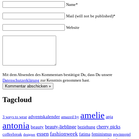
Name*
Mail (will not be published)*
Website
Mit dem Absenden des Kommentars bestätigst Du, dass Du unsere
Datenschutzerklärung
zur Kenntnis genommen hast.
Tagcloud
amelie
adventskalender
anja
3 ways to wear
amazed by
antonia
cherry picks
beauty-lieblinge
beauty
beziehung
essen
fashionweek
feminismus
coffeebreak
fatima
designer
gewinnspiel