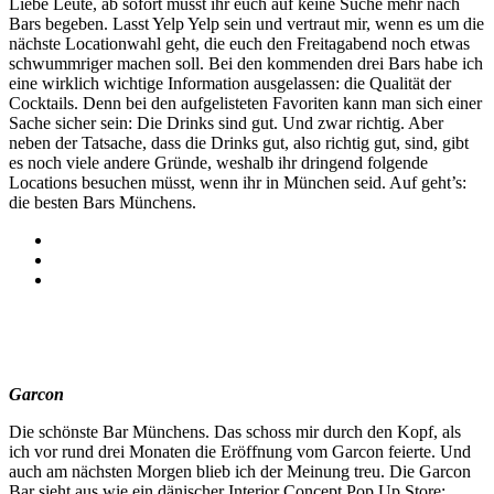
Liebe Leute, ab sofort müsst ihr euch auf keine Suche mehr nach
Bars begeben. Lasst Yelp Yelp sein und vertraut mir, wenn es um die
nächste Locationwahl geht, die euch den Freitagabend noch etwas
schwummriger machen soll. Bei den kommenden drei Bars habe ich
eine wirklich wichtige Information ausgelassen: die Qualität der
Cocktails. Denn bei den aufgelisteten Favoriten kann man sich einer
Sache sicher sein: Die Drinks sind gut. Und zwar richtig. Aber
neben der Tatsache, dass die Drinks gut, also richtig gut, sind, gibt
es noch viele andere Gründe, weshalb ihr dringend folgende
Locations besuchen müsst, wenn ihr in München seid. Auf geht’s:
die besten Bars Münchens.
Garcon
Die schönste Bar Münchens. Das schoss mir durch den Kopf, als
ich vor rund drei Monaten die Eröffnung vom Garcon feierte. Und
auch am nächsten Morgen blieb ich der Meinung treu. Die Garcon
Bar sieht aus wie ein dänischer Interior Concept Pop Up Store: