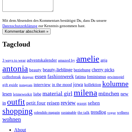
Mit dem Absenden des Kommentars bestätigst Du, dass Du unsere
Datenschutzerklärung
zur Kenntnis genommen hast.
Tagcloud
amelie
adventskalender
anja
3 ways to wear
amazed by
antonia
cherry picks
beauty-lieblinge
beauty
beziehung
essen
fashionweek
feminismus
coffeebreak
fatima
designer
gewinnspiel
kolumne
jowa
interview
gift guide
in the mood
kollektion
instagram
milena
material girl
münchen
lesen
new
liebe
letmeworkit
outfit
review
reisen
petit four
sehen
in
rezept
shopping
trendlog
the talk
splendido magazin
sustainable
wellness
vogue
wohnen
About