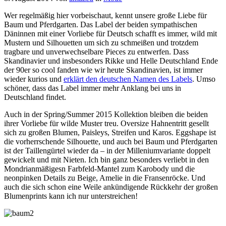
Wer regelmäßig hier vorbeischaut, kennt unsere große Liebe für
Baum und Pferdgarten. Das Label der beiden sympathischen
Däninnen mit einer Vorliebe für Deutsch schafft es immer, wild mit
Mustern und Silhouetten um sich zu schmeißen und trotzdem
tragbare und unverwechselbare Pieces zu entwerfen. Dass
Skandinavier und insbesonders Rikke und Helle Deutschland Ende
der 90er so cool fanden wie wir heute Skandinavien, ist immer
wieder kurios und
erklärt den deutschen Namen des Labels
. Umso
schöner, dass das Label immer mehr Anklang bei uns in
Deutschland findet.
Auch in der Spring/Summer 2015 Kollektion bleiben die beiden
ihrer Vorliebe für wilde Muster treu. Oversize Hahnentritt gesellt
sich zu großen Blumen, Paisleys, Streifen und Karos. Eggshape ist
die vorherrschende Silhouette, und auch bei Baum und Pferdgarten
ist der Taillengürtel wieder da – in der Milleniumvariante doppelt
gewickelt und mit Nieten. Ich bin ganz besonders verliebt in den
Mondrianmäßigesn Farbfeld-Mantel zum Karobody und die
neonpinken Details zu Beige, Amelie in die Fransenröcke. Und
auch die sich schon eine Weile ankündigende Rückkehr der großen
Blumenprints kann ich nur unterstreichen!