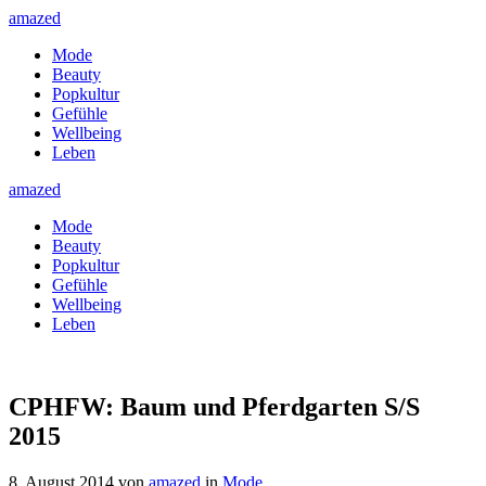
amazed
Mode
Beauty
Popkultur
Gefühle
Wellbeing
Leben
amazed
Mode
Beauty
Popkultur
Gefühle
Wellbeing
Leben
CPHFW: Baum und Pferdgarten S/S
2015
8. August 2014
von
amazed
in
Mode