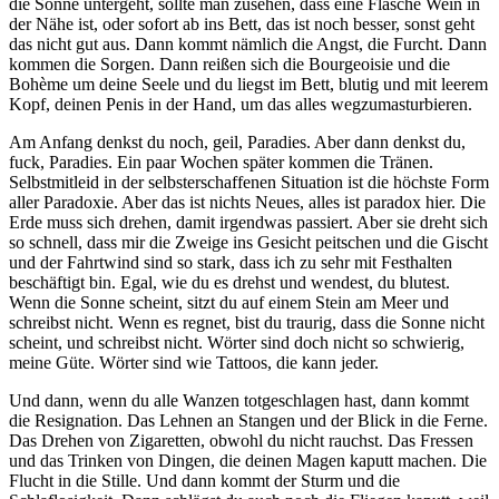
die Sonne untergeht, sollte man zusehen, dass eine Flasche Wein in
der Nähe ist, oder sofort ab ins Bett, das ist noch besser, sonst geht
das nicht gut aus. Dann kommt nämlich die Angst, die Furcht. Dann
kommen die Sorgen. Dann reißen sich die Bourgeoisie und die
Bohème um deine Seele und du liegst im Bett, blutig und mit leerem
Kopf, deinen Penis in der Hand, um das alles wegzumasturbieren.
Am Anfang denkst du noch, geil, Paradies. Aber dann denkst du,
fuck, Paradies. Ein paar Wochen später kommen die Tränen.
Selbstmitleid in der selbsterschaffenen Situation ist die höchste Form
aller Paradoxie. Aber das ist nichts Neues, alles ist paradox hier. Die
Erde muss sich drehen, damit irgendwas passiert. Aber sie dreht sich
so schnell, dass mir die Zweige ins Gesicht peitschen und die Gischt
und der Fahrtwind sind so stark, dass ich zu sehr mit Festhalten
beschäftigt bin. Egal, wie du es drehst und wendest, du blutest.
Wenn die Sonne scheint, sitzt du auf einem Stein am Meer und
schreibst nicht. Wenn es regnet, bist du traurig, dass die Sonne nicht
scheint, und schreibst nicht. Wörter sind doch nicht so schwierig,
meine Güte. Wörter sind wie Tattoos, die kann jeder.
Und dann, wenn du alle Wanzen totgeschlagen hast, dann kommt
die Resignation. Das Lehnen an Stangen und der Blick in die Ferne.
Das Drehen von Zigaretten, obwohl du nicht rauchst. Das Fressen
und das Trinken von Dingen, die deinen Magen kaputt machen. Die
Flucht in die Stille. Und dann kommt der Sturm und die