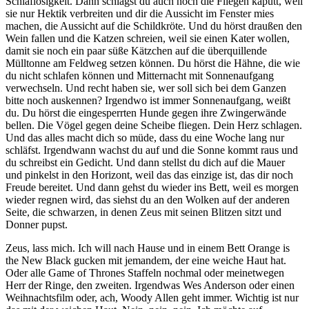
Schlaflosigkeit. Dann schlägst du auch noch die Fliegen kaputt, weil
sie nur Hektik verbreiten und dir die Aussicht im Fenster mies
machen, die Aussicht auf die Schildkröte. Und du hörst draußen den
Wein fallen und die Katzen schreien, weil sie einen Kater wollen,
damit sie noch ein paar süße Kätzchen auf die überquillende
Mülltonne am Feldweg setzen können. Du hörst die Hähne, die wie
du nicht schlafen können und Mitternacht mit Sonnenaufgang
verwechseln. Und recht haben sie, wer soll sich bei dem Ganzen
bitte noch auskennen? Irgendwo ist immer Sonnenaufgang, weißt
du. Du hörst die eingesperrten Hunde gegen ihre Zwingerwände
bellen. Die Vögel gegen deine Scheibe fliegen. Dein Herz schlagen.
Und das alles macht dich so müde, dass du eine Woche lang nur
schläfst. Irgendwann wachst du auf und die Sonne kommt raus und
du schreibst ein Gedicht. Und dann stellst du dich auf die Mauer
und pinkelst in den Horizont, weil das das einzige ist, das dir noch
Freude bereitet. Und dann gehst du wieder ins Bett, weil es morgen
wieder regnen wird, das siehst du an den Wolken auf der anderen
Seite, die schwarzen, in denen Zeus mit seinen Blitzen sitzt und
Donner pupst.
Zeus, lass mich. Ich will nach Hause und in einem Bett Orange is
the New Black gucken mit jemandem, der eine weiche Haut hat.
Oder alle Game of Thrones Staffeln nochmal oder meinetwegen
Herr der Ringe, den zweiten. Irgendwas Wes Anderson oder einen
Weihnachtsfilm oder, ach, Woody Allen geht immer. Wichtig ist nur