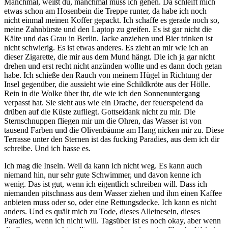
Manchmal, weißt du, manchmal muss ich gehen. Da schleift mich
etwas schon am Hosenbein die Treppe runter, da habe ich noch
nicht einmal meinen Koffer gepackt. Ich schaffe es gerade noch so,
meine Zahnbürste und den Laptop zu greifen. Es ist gar nicht die
Kälte und das Grau in Berlin. Jacke anziehen und Bier trinken ist
nicht schwierig. Es ist etwas anderes. Es zieht an mir wie ich an
dieser Zigarette, die mir aus dem Mund hängt. Die ich ja gar nicht
drehen und erst recht nicht anzünden wollte und es dann doch getan
habe. Ich schieße den Rauch von meinem Hügel in Richtung der
Insel gegenüber, die aussieht wie eine Schildkröte aus der Hölle.
Rein in die Wolke über ihr, die wie ich den Sonnenuntergang
verpasst hat. Sie sieht aus wie ein Drache, der feuerspeiend da
drüben auf die Küste zufliegt. Gottseidank nicht zu mir. Die
Sternschnuppen fliegen mir um die Ohren, das Wasser ist von
tausend Farben und die Olivenbäume am Hang nicken mir zu. Diese
Terrasse unter den Sternen ist das fucking Paradies, aus dem ich dir
schreibe. Und ich hasse es.
Ich mag die Inseln. Weil da kann ich nicht weg. Es kann auch
niemand hin, nur sehr gute Schwimmer, und davon kenne ich
wenig. Das ist gut, wenn ich eigentlich schreiben will. Dass ich
niemanden pitschnass aus dem Wasser ziehen und ihm einen Kaffee
anbieten muss oder so, oder eine Rettungsdecke. Ich kann es nicht
anders. Und es quält mich zu Tode, dieses Alleinesein, dieses
Paradies, wenn ich nicht will. Tagsüber ist es noch okay, aber wenn