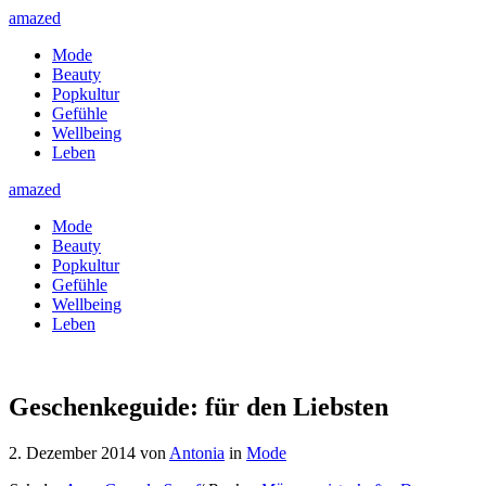
amazed
Mode
Beauty
Popkultur
Gefühle
Wellbeing
Leben
amazed
Mode
Beauty
Popkultur
Gefühle
Wellbeing
Leben
Geschenkeguide: für den Liebsten
2. Dezember 2014
von
Antonia
in
Mode