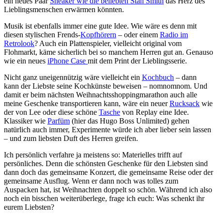
ein neues Paar
Sneaker wie die beliebten Stan Smith
das Herz des
Lieblingsmenschen erwärmen könnten.
Musik ist ebenfalls immer eine gute Idee. Wie wäre es denn mit
diesen stylischen Frends-
Kopfhörern
– oder einem
Radio im
Retrolook
? Auch ein Plattenspieler, vielleicht original vom
Flohmarkt, käme sicherlich bei so manchem Herren gut an. Genauso
wie ein neues
iPhone Case
mit dem Print der Lieblingsserie.
Nicht ganz uneigennützig wäre vielleicht ein
Kochbuch
– dann
kann der Liebste seine Kochkünste beweisen – nomnomnom. Und
damit er beim nächsten Weihnachtsshoppingmarathon auch alle
meine Geschenke transportieren kann, wäre ein neuer
Rucksack
wie
der von Lee oder diese schöne
Tasche
von Replay eine Idee.
Klassiker wie
Parfüm
(hier das Hugo Boss Unlimited) gehen
natürlich auch immer, Experimente würde ich aber lieber sein lassen
– und zum liebsten Duft des Herren greifen.
Ich persönlich verfahre ja meistens so: Materielles trifft auf
persönliches. Denn die schönsten Geschenke für den Liebsten sind
dann doch das gemeinsame Konzert, die gemeinsame Reise oder der
gemeinsame Ausflug. Wenn er dann noch was tolles zum
Auspacken hat, ist Weihnachten doppelt so schön. Während ich also
noch ein bisschen weiterüberlege, frage ich euch: Was schenkt ihr
eurem Liebsten?