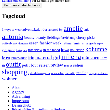
Datenschutzerklärung
zur Kenntnis genommen hast.
Tagcloud
amelie
adventskalender
anja
3 ways to wear
amazed by
antonia
cherry picks
beauty-lieblinge
beauty
beziehung
essen
fashionweek
feminismus
coffeebreak
fatima
designer
gewinnspiel
kolumne
jowa
interview
gift guide
in the mood
kollektion
instagram
milena
material girl
münchen
lesen
new
liebe
letmeworkit
outfit
review
reisen
petit four
sehen
in
rezept
shopping
trendlog
the talk
splendido magazin
sustainable
wellness
vogue
wohnen
About
Agency
Advertising
Impressum
Datenschutz
Privatsphäre-Einstellungen ändern