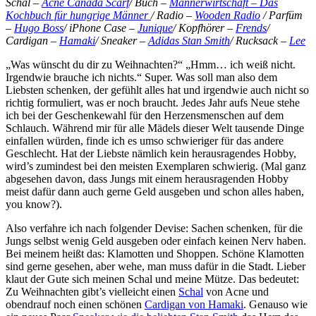
Schal –
Acne Canada Scarf
/ Buch –
Männerwirtschaft – Das
Kochbuch für hungrige Männer
/ Radio –
Wooden Radio
/ Parfüm
–
Hugo Boss
/ iPhone Case –
Junique
/ Kopfhörer –
Frends
/
Cardigan –
Hamaki
/ Sneaker –
Adidas Stan Smith
/ Rucksack –
Lee
„Was wünscht du dir zu Weihnachten?“ „Hmm… ich weiß nicht.
Irgendwie brauche ich nichts.“ Super. Was soll man also dem
Liebsten schenken, der gefühlt alles hat und irgendwie auch nicht so
richtig formuliert, was er noch braucht. Jedes Jahr aufs Neue stehe
ich bei der Geschenkewahl für den Herzensmenschen auf dem
Schlauch. Während mir für alle Mädels dieser Welt tausende Dinge
einfallen würden, finde ich es umso schwieriger für das andere
Geschlecht. Hat der Liebste nämlich kein herausragendes Hobby,
wird’s zumindest bei den meisten Exemplaren schwierig. (Mal ganz
abgesehen davon, dass Jungs mit einem herausragenden Hobby
meist dafür dann auch gerne Geld ausgeben und schon alles haben,
you know?).
Also verfahre ich nach folgender Devise: Sachen schenken, für die
Jungs selbst wenig Geld ausgeben oder einfach keinen Nerv haben.
Bei meinem heißt das: Klamotten und Shoppen. Schöne Klamotten
sind gerne gesehen, aber wehe, man muss dafür in die Stadt. Lieber
klaut der Gute sich meinen Schal und meine Mütze. Das bedeutet:
Zu Weihnachten gibt’s vielleicht einen
Schal
von Acne und
obendrauf noch einen schönen
Cardigan von Hamaki
. Genauso wie