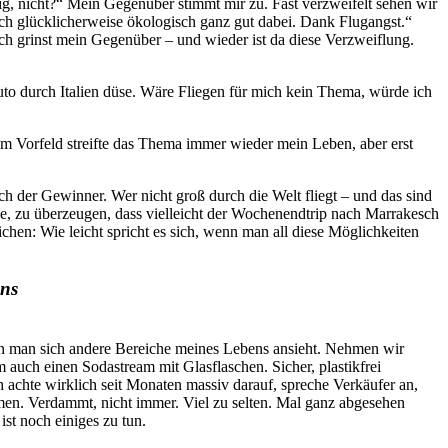
g, nicht?“ Mein Gegenüber stimmt mir zu. Fast verzweifelt sehen wir
n ich glücklicherweise ökologisch ganz gut dabei. Dank Flugangst.“
sch grinst mein Gegenüber – und wieder ist da diese Verzweiflung.
to durch Italien düse. Wäre Fliegen für mich kein Thema, würde ich
 Im Vorfeld streifte das Thema immer wieder mein Leben, aber erst
ch der Gewinner. Wer nicht groß durch die Welt fliegt – und das sind
e, zu überzeugen, dass vielleicht der Wochenendtrip nach Marrakesch
ichen: Wie leicht spricht es sich, wenn man all diese Möglichkeiten
ens
nn man sich andere Bereiche meines Lebens ansieht. Nehmen wir
 auch einen Sodastream mit Glasflaschen. Sicher, plastikfrei
h achte wirklich seit Monaten massiv darauf, spreche Verkäufer an,
mmen. Verdammt, nicht immer. Viel zu selten. Mal ganz abgesehen
st noch einiges zu tun.