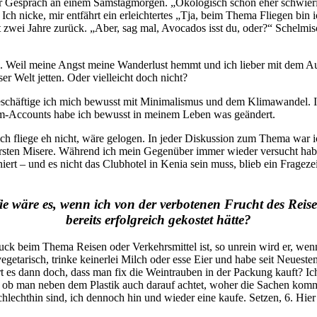
ser Gespräch an einem Samstagmorgen. „Ökologisch schon eher schwieri
. Ich nicke, mir entfährt ein erleichtertes „Tja, beim Thema Fliegen bi
gt zwei Jahre zurück. „Aber, sag mal, Avocados isst du, oder?“ Schelmi
n. Weil meine Angst meine Wanderlust hemmt und ich lieber mit dem Au
r Welt jetten. Oder vielleicht doch nicht?
hr beschäftige ich mich bewusst mit Minimalismus und dem Klimawandel.
ram-Accounts habe ich bewusst in meinem Leben was geändert.
ich fliege eh nicht, wäre gelogen. In jeder Diskussion zum Thema war i
 ersten Misere. Während ich mein Gegenüber immer wieder versucht hab
iert – und es nicht das Clubhotel in Kenia sein muss, blieb ein Frageze
e wäre es, wenn ich von der verbotenen Frucht des Reis
bereits erfolgreich gekostet hätte?
uck beim Thema Reisen oder Verkehrsmittel ist, so unrein wird er, we
etarisch, trinke keinerlei Milch oder esse Eier und habe seit Neuestem
rt es dann doch, dass man fix die Weintrauben in der Packung kauft? Ic
gte, ob man neben dem Plastik auch darauf achtet, woher die Sachen ko
chthin sind, ich dennoch hin und wieder eine kaufe. Setzen, 6. Hier i