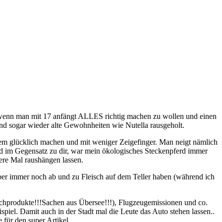
l, wenn man mit 17 anfängt ALLES richtig machen zu wollen und einen
nd sogar wieder alte Gewohnheiten wie Nutella rausgeholt.
tzdem glücklich machen und mit weniger Zeigefinger. Man neigt nämlich
nd im Gegensatz zu dir, war mein ökologisches Steckenpferd immer
ere Mal raushängen lassen.
er immer noch ab und zu Fleisch auf dem Teller haben (während ich
lchprodukte!!!Sachen aus Übersee!!!), Flugzeugemissionen und co.
piel. Damit auch in der Stadt mal die Leute das Auto stehen lassen..
e für den super Artikel