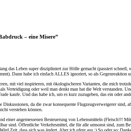
abdruck – eine Misere”
lang das Leben super diszipliniert zur Hölle gemacht (passiert schnel
mmt). Dann habe ich einfach ALLES ignoriert, so als Gegenreaktion u
ren, mit viel inspirieren, mit ökologischeren Varianten, die mich tro
r als Verteidigung oder weil man denkt man hat die Welt verstanden. U
 Trade kaufe. Und das habe ich, um es kurz zuzugeben, das ein oder and
e Diskussionen, da die zwar konsequente Flugzeugverweigerer sind, ab
nicht verstehen können.
 und einer angemessenen Besteuerung von Lebensmitteln (Fleisch!!! Mi
 sind. Öffentliche Verkehrsmittel, die für alle umsonst sind, zum Beis
 Wird Zeit, dass sich was ändert. Aber ich ufere aus :) So oder so: Dank