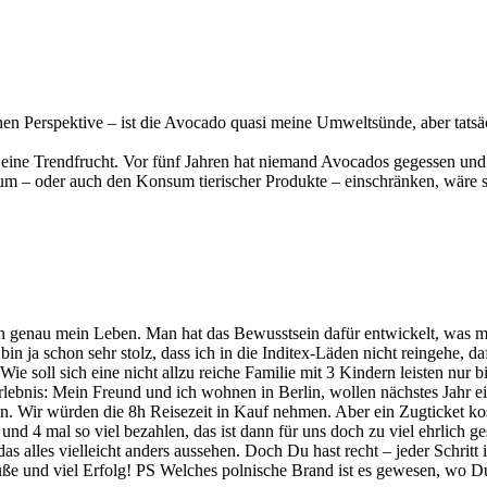
hen Perspektive – ist die Avocado quasi meine Umweltsünde, aber tatsä
en eine Trendfrucht. Vor fünf Jahren hat niemand Avocados gegessen und
sum – oder auch den Konsum tierischer Produkte – einschränken, wäre
ich genau mein Leben. Man hat das Bewusstsein dafür entwickelt, was ma
 bin ja schon sehr stolz, dass ich in die Inditex-Läden nicht reingehe,
. Wie soll sich eine nicht allzu reiche Familie mit 3 Kindern leisten nur
s Erlebnis: Mein Freund und ich wohnen in Berlin, wollen nächstes Jahr 
n. Wir würden die 8h Reisezeit in Kauf nehmen. Aber ein Zugticket kost
d 4 mal so viel bezahlen, das ist dann für uns doch zu viel ehrlich ge
s alles vielleicht anders aussehen. Doch Du hast recht – jeder Schritt 
e und viel Erfolg! PS Welches polnische Brand ist es gewesen, wo Du