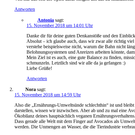
Antworten
Antonia
sagt:
15. November 2018 um 14:01 Uhr
Danke dir für deine guten Denkanstöße und den Einblick
Absolut – ich glaube auch, dass wir zwar alle richtig vi
verstehe beispielsweise nicht, warum die Bahn nicht lä
Belohnungssystemen und Anreizen arbeiten könnte, damit
Mein Ziel ist es auch, eine gute Balance zu finden, miss
schmunzeln. Letztlich sind wir alle da ja gefangen :)
Liebe Grüße!
Antworten
Nora
sagt:
15. November 2018 um 14:59 Uhr
Also die „Ernährungs-Umweltsünde schlechthin“ ist und bleibt 
darstellen, wissen wir inzwischen. Aber ab und zu mal eine Av
Ökobilanz deines hauptsächlich veganen Ernährungsverhaltens
Dass gerade alle Welt mit dem Finger auf Avocados als Umwelt
werden. Die Unmengen an Wasser, die die Tierindustrie verbrau