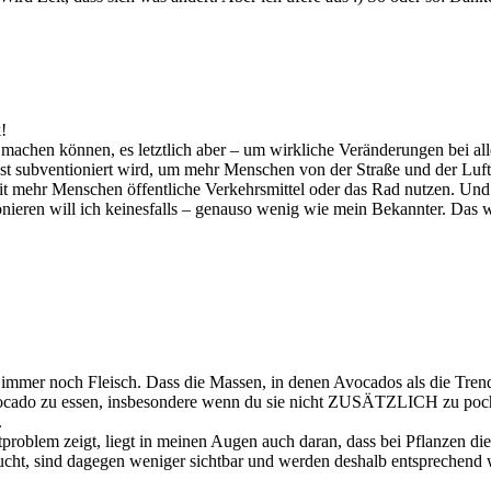
!
el machen können, es letztlich aber – um wirkliche Veränderungen bei a
ngst subventioniert wird, um mehr Menschen von der Straße und der Luf
 mehr Menschen öffentliche Verkehrsmittel oder das Rad nutzen. Und d
ionieren will ich keinesfalls – genauso wenig wie mein Bekannter. Das
immer noch Fleisch. Dass die Massen, in denen Avocados als die Trend
ocado zu essen, insbesondere wenn du sie nicht ZUSÄTZLICH zu pochiert
.
problem zeigt, liegt in meinen Augen auch daran, dass bei Pflanzen d
cht, sind dagegen weniger sichtbar und werden deshalb entsprechend w