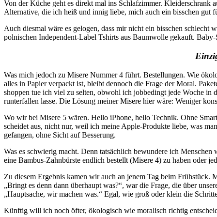
Von der Küche geht es direkt mal ins Schlafzimmer. Kleiderschrank a
Alternative, die ich heiß und innig liebe, mich auch ein bisschen gut
Auch diesmal wäre es gelogen, dass mir nicht ein bisschen schlecht wi
polnischen Independent-Label Tshirts aus Baumwolle gekauft. Baby-Ste
Einzi
Was mich jedoch zu Misere Nummer 4 führt. Bestellungen. Wie ökologi
alles in Papier verpackt ist, bleibt dennoch die Frage der Moral. Pa
shoppen tue ich viel zu selten, obwohl ich jobbedingt jede Woche in d
runterfallen lasse. Die Lösung meiner Misere hier wäre: Weniger kons
Wo wir bei Misere 5 wären. Hello iPhone, hello Technik. Ohne Smartph
scheidet aus, nicht nur, weil ich meine Apple-Produkte liebe, was man
gefangen, ohne Sicht auf Besserung.
Was es schwierig macht. Denn tatsächlich bewundere ich Menschen
eine Bambus-Zahnbürste endlich bestellt (Misere 4) zu haben oder je
Zu diesem Ergebnis kamen wir auch an jenem Tag beim Frühstück. Mei
„Bringt es denn dann überhaupt was?“, war die Frage, die über unser
„Hauptsache, wir machen was.“ Egal, wie groß oder klein die Schritte 
Künftig will ich noch öfter, ökologisch wie moralisch richtig entsch