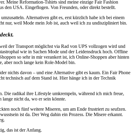
er. Meine Reformation-Tshirts sind meine einzige Fair Fashion
 aus den USA. Eingeflogen. Von Freunden, oder direkt bestellt.
mzusatteln. Alternativen gibt es, erst kürzlich habe ich bei einem
 nur, weil Mode mein Job ist, auch weil ich zu undiszipliniert bin.
deckt.
, weil der Transport möglichst via Rad von UPS vollzogen wird und
 katastrophal wie in Sachen Mode und der Leidensdruck hoch. Offline
Shoppen so sehr in mir verankert ist, ich Online-Shoppen aber hinten
te, aber noch lange kein Role-Model bin.
ider nichts davon – und eine Alternative gibt es kaum. Ein Fair Phone
cht technisch auf dem Stand ist. Hier hänge ich in der Technik
en. Die radikal ihre Lifestyle umkrempeln, während ich mich freue,
 lange nicht da, wo er sein könnte.
ten noch fünf weitere Miseren, um am Ende frustriert zu seufzen.
wusstsein ist da. Der Weg dahin ein Prozess. Die Misere erkannt.
eg.
g, das ist der Anfang.