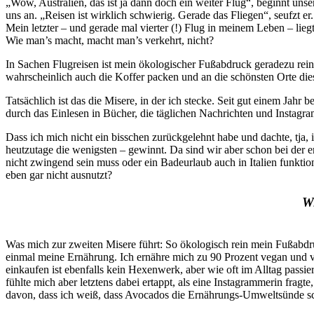
„Wow, Australien, das ist ja dann doch ein weiter Flug“, beginnt un
uns an. „Reisen ist wirklich schwierig. Gerade das Fliegen“, seufzt er
Mein letzter – und gerade mal vierter (!) Flug in meinem Leben – lie
Wie man’s macht, macht man’s verkehrt, nicht?
In Sachen Flugreisen ist mein ökologischer Fußabdruck geradezu rei
wahrscheinlich auch die Koffer packen und an die schönsten Orte diese
Tatsächlich ist das die Misere, in der ich stecke. Seit gut einem Ja
durch das Einlesen in Bücher, die täglichen Nachrichten und Instag
Dass ich mich nicht ein bisschen zurückgelehnt habe und dachte, tja, 
heutzutage die wenigsten – gewinnt. Da sind wir aber schon bei der
nicht zwingend sein muss oder ein Badeurlaub auch in Italien funktion
eben gar nicht ausnutzt?
Wi
Was mich zur zweiten Misere führt: So ökologisch rein mein Fußabdr
einmal meine Ernährung. Ich ernähre mich zu 90 Prozent vegan und veg
einkaufen ist ebenfalls kein Hexenwerk, aber wie oft im Alltag passie
fühlte mich aber letztens dabei ertappt, als eine Instagrammerin fra
davon, dass ich weiß, dass Avocados die Ernährungs-Umweltsünde schle