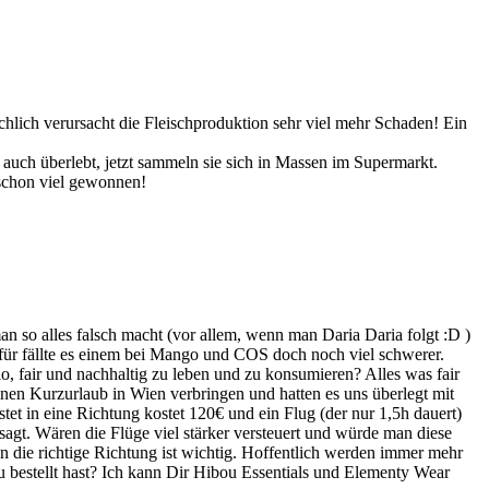
chlich verursacht die Fleischproduktion sehr viel mehr Schaden! Ein
 auch überlebt, jetzt sammeln sie sich in Massen im Supermarkt.
 schon viel gewonnen!
n so alles falsch macht (vor allem, wenn man Daria Daria folgt :D )
 dafür fällte es einem bei Mango und COS doch noch viel schwerer.
 bio, fair und nachhaltig zu leben und zu konsumieren? Alles was fair
einen Kurzurlaub in Wien verbringen und hatten es uns überlegt mit
et in eine Richtung kostet 120€ und ein Flug (der nur 1,5h dauert)
sagt. Wären die Flüge viel stärker versteuert und würde man diese
in die richtige Richtung ist wichtig. Hoffentlich werden immer mehr
 bestellt hast? Ich kann Dir Hibou Essentials und Elementy Wear