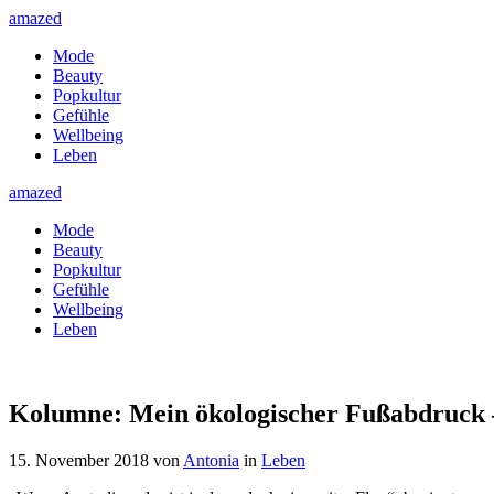
amazed
Mode
Beauty
Popkultur
Gefühle
Wellbeing
Leben
amazed
Mode
Beauty
Popkultur
Gefühle
Wellbeing
Leben
Kolumne: Mein ökologischer Fußabdruck 
15. November 2018
von
Antonia
in
Leben