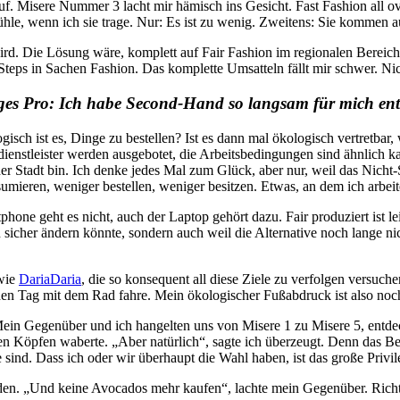
uf. Misere Nummer 3 lacht mir hämisch ins Gesicht. Fast Fashion all ov
 fühle, wenn ich sie trage. Nur: Es ist zu wenig. Zweitens: Sie kommen
rd. Die Lösung wäre, komplett auf Fair Fashion im regionalen Bereich u
ps in Sachen Fashion. Das komplette Umsatteln fällt mir schwer. Nicht
ges Pro: Ich habe Second-Hand so langsam für mich ent
sch ist es, Dinge zu bestellen? Ist es dann mal ökologisch vertretbar
ketdienstleister werden ausgebotet, die Arbeitsbedingungen sind ähnlich
er Stadt bin. Ich denke jedes Mal zum Glück, aber nur, weil das Nicht-
umieren, weniger bestellen, weniger besitzen. Etwas, an dem ich arbei
one geht es nicht, auch der Laptop gehört dazu. Fair produziert ist le
 sicher ändern könnte, sondern auch weil die Alternative noch lange ni
 wie
DariaDaria
, die so konsequent all diese Ziele zu verfolgen versuch
den Tag mit dem Rad fahre. Mein ökologischer Fußabdruck ist also noch
n Gegenüber und ich hangelten uns von Misere 1 zu Misere 5, entdeck
en Köpfen waberte. „Aber natürlich“, sagte ich überzeugt. Denn das Be
sind. Dass ich oder wir überhaupt die Wahl haben, ist das große Privil
eiden. „Und keine Avocados mehr kaufen“, lachte mein Gegenüber. Richti