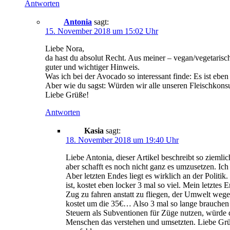
Antworten
Antonia
sagt:
15. November 2018 um 15:02 Uhr
Liebe Nora,
da hast du absolut Recht. Aus meiner – vegan/vegetarisc
guter und wichtiger Hinweis.
Was ich bei der Avocado so interessant finde: Es ist eb
Aber wie du sagst: Würden wir alle unseren Fleischkon
Liebe Grüße!
Antworten
Kasia
sagt:
18. November 2018 um 19:40 Uhr
Liebe Antonia, dieser Artikel beschreibt so zieml
aber schafft es noch nicht ganz es umzusetzen. Ich
Aber letzten Endes liegt es wirklich an der Politik
ist, kostet eben locker 3 mal so viel. Mein letzte
Zug zu fahren anstatt zu fliegen, der Umwelt wege
kostet um die 35€… Also 3 mal so lange brauchen un
Steuern als Subventionen für Züge nutzen, würde da
Menschen das verstehen und umsetzten. Liebe Grüß