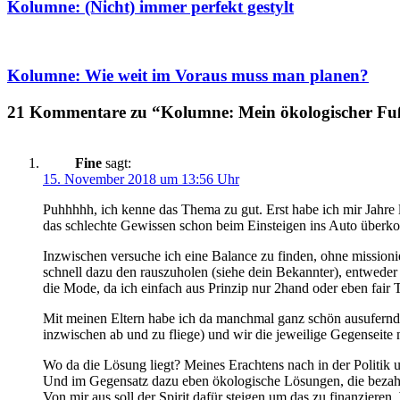
Kolumne: (Nicht) immer perfekt gestylt
Kolumne: Wie weit im Voraus muss man planen?
21 Kommentare zu “Kolumne: Mein ökologischer Fuß
Fine
sagt:
15. November 2018 um 13:56 Uhr
Puhhhhh, ich kenne das Thema zu gut. Erst habe ich mir Jahre 
das schlechte Gewissen schon beim Einsteigen ins Auto überko
Inzwischen versuche ich eine Balance zu finden, ohne missionie
schnell dazu den rauszuholen (siehe dein Bekannter), entwede
die Mode, da ich einfach aus Prinzip nur 2hand oder eben fair
Mit meinen Eltern habe ich da manchmal ganz schön ausufernd
inzwischen ab und zu fliege) und wir die jeweilige Gegenseite 
Wo da die Lösung liegt? Meines Erachtens nach in der Politik
Und im Gegensatz dazu eben ökologische Lösungen, die bezahlbar
Von mir aus soll der Spirit dafür steigen um das zu finanzieren.