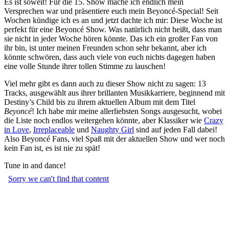
Es ist soweit! Für die 15. Show mache ich endlich mein
Versprechen war und präsentiere euch mein Beyoncé-Special! Seit
Wochen kündige ich es an und jetzt dachte ich mir: Diese Woche ist
perfekt für eine Beyoncé Show. Was natürlich nicht heißt, dass man
sie nicht in jeder Woche hören könnte. Das ich ein großer Fan von
ihr bin, ist unter meinen Freunden schon sehr bekannt, aber ich
könnte schwören, dass auch viele von euch nichts dagegen haben
eine volle Stunde ihrer tollen Stimme zu lauschen!
Viel mehr gibt es dann auch zu dieser Show nicht zu sagen: 13
Tracks, ausgewählt aus ihrer brillanten Musikkarriere, beginnend mit
Destiny’s Child bis zu ihrem aktuellen Album mit dem Titel
Beyoncé
! Ich habe mir meine allerliebsten Songs ausgesucht, wobei
die Liste noch endlos weitergehen könnte, aber Klassiker wie
Crazy
in Love
,
Irreplaceable
und
Naughty Girl
sind auf jeden Fall dabei!
Also Beyoncé Fans, viel Spaß mit der aktuellen Show und wer noch
kein Fan ist, es ist nie zu spät!
Tune in and dance!