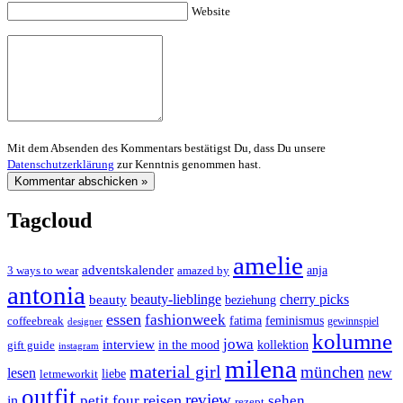
Website
Mit dem Absenden des Kommentars bestätigst Du, dass Du unsere
Datenschutzerklärung
zur Kenntnis genommen hast.
Tagcloud
amelie
adventskalender
anja
3 ways to wear
amazed by
antonia
cherry picks
beauty-lieblinge
beauty
beziehung
essen
fashionweek
feminismus
coffeebreak
fatima
designer
gewinnspiel
kolumne
jowa
interview
gift guide
in the mood
kollektion
instagram
milena
material girl
münchen
lesen
new
liebe
letmeworkit
outfit
review
reisen
petit four
sehen
in
rezept