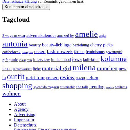
Datenschutzerklärung
zur Kenntnis genommen hast.
Tagcloud
amelie
adventskalender
anja
3 ways to wear
amazed by
antonia
cherry picks
beauty-lieblinge
beauty
beziehung
essen
fashionweek
feminismus
coffeebreak
fatima
designer
gewinnspiel
kolumne
jowa
interview
gift guide
in the mood
kollektion
instagram
milena
material girl
münchen
lesen
new
liebe
letmeworkit
outfit
review
reisen
petit four
sehen
in
rezept
shopping
trendlog
the talk
splendido magazin
sustainable
wellness
vogue
wohnen
About
Agency
Advertising
Impressum
Datenschutz