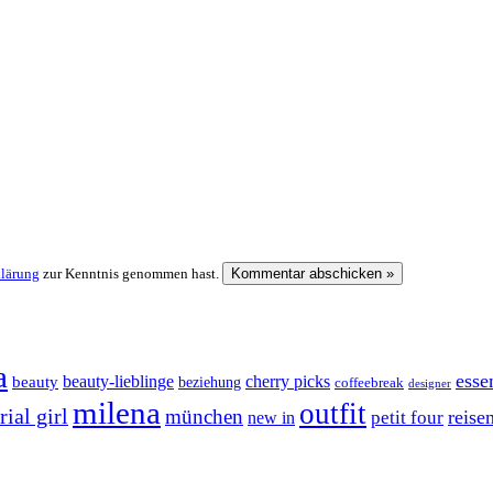
klärung
zur Kenntnis genommen hast.
a
esse
cherry picks
beauty-lieblinge
beauty
beziehung
coffeebreak
designer
milena
outfit
ial girl
münchen
reise
petit four
new in