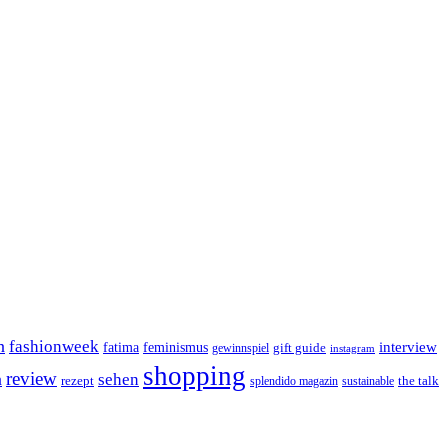
n
fashionweek
interview
feminismus
fatima
gift guide
gewinnspiel
instagram
shopping
review
n
sehen
rezept
the talk
splendido magazin
sustainable