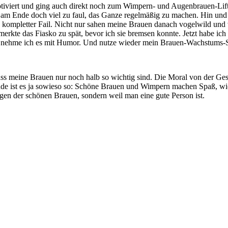
motiviert und ging auch direkt noch zum Wimpern- und Augenbrauen-Lift
m Ende doch viel zu faul, das Ganze regelmäßig zu machen. Hin und w
 kompletter Fail. Nicht nur sahen meine Brauen danach vogelwild und 
bemerkte das Fiasko zu spät, bevor ich sie bremsen konnte. Jetzt habe
le nehme ich es mit Humor. Und nutze wieder mein Brauen-Wachstums-
dass meine Brauen nur noch halb so wichtig sind. Die Moral von der G
Ende ist es ja sowieso so: Schöne Brauen und Wimpern machen Spaß, wic
gen der schönen Brauen, sondern weil man eine gute Person ist.