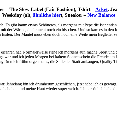
ver – The Slow Label (Fair Fashion), Tshirt –
Arket
, Je
Weekday (alt,
ähnliche hier
), Sneaker –
New Balance
ch. Es gibt kaum etwas Schöneres, als morgens mit Pepe die Isar entla
mit der Wärme, die braucht noch ein bisschen. Und so kam es in den le
 laufen. Der Mantel muss eben doch noch eine Weile mein Begleiter se
rfahren hat. Normalerweise stehe ich morgens auf, mache Sport und d
s war und ich jeden Morgen bei kaltem Sonnenschein die Freude am f
g für mich frühmorgens raus, die Stille der Stadt aufsaugen, Quality T
l war. Jahrelang bin ich drumherum geschlichen, jetzt habe ich es gewa
Ganze behoben und meine Haut wieder super weich. Ich persönlich habe di