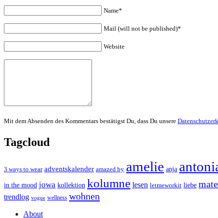
Name*
Mail (will not be published)*
Website
Mit dem Absenden des Kommentars bestätigst Du, dass Du unsere
Datenschutzer
Tagcloud
amelie
antoni
adventskalender
anja
3 ways to wear
amazed by
kolumne
mater
jowa
lesen
in the mood
kollektion
liebe
letmeworkit
wohnen
trendlog
wellness
vogue
About