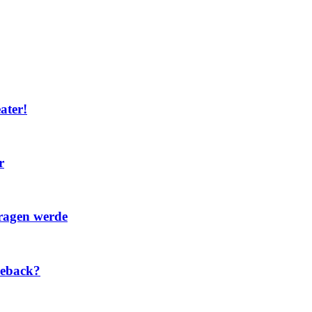
ater!
r
tragen werde
meback?