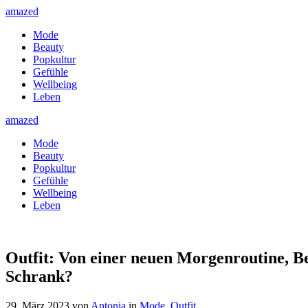
amazed
Mode
Beauty
Popkultur
Gefühle
Wellbeing
Leben
amazed
Mode
Beauty
Popkultur
Gefühle
Wellbeing
Leben
Outfit: Von einer neuen Morgenroutine, B
Schrank?
29. März 2023
von
Antonia
in
Mode
,
Outfit