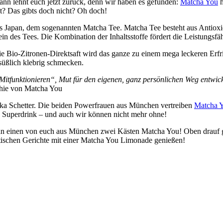
nn lehnt euch jetzt zurück, denn wir haben es gefunden:
Matcha You
h
at? Das gibts doch nicht? Oh doch!
s Japan, dem sogenannten Matcha Tee. Matcha Tee besteht aus Antiox
in des Tees. Die Kombination der Inhaltsstoffe fördert die Leistungsfä
ie Bio-Zitronen-Direktsaft wird das ganze zu einem mega leckeren Er
 süßlich klebrig schmecken.
tfunktionieren“, Mut für den eigenen, ganz persönlichen Weg entwick
hie von Matcha You
ka Schetter. Die beiden Powerfrauen aus München vertreiben
Matcha 
n Superdrink – und auch wir können nicht mehr ohne!
 an einen von euch aus München zwei Kästen Matcha You! Oben drauf 
atischen Gerichte mit einer Matcha You Limonade genießen!