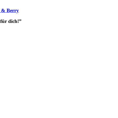
t & Berry
ür dich!”