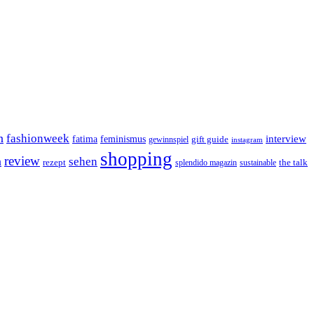
n
fashionweek
interview
feminismus
fatima
gift guide
gewinnspiel
instagram
shopping
review
n
sehen
rezept
the talk
splendido magazin
sustainable