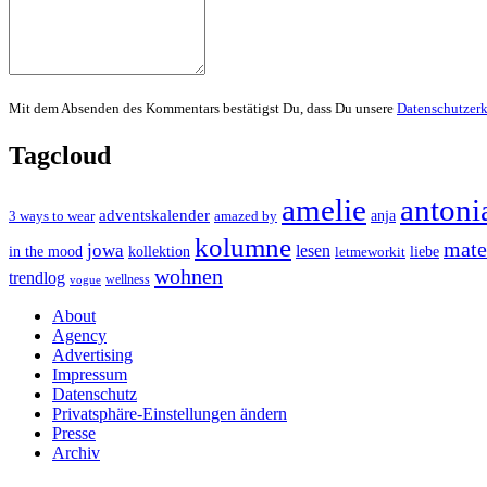
Mit dem Absenden des Kommentars bestätigst Du, dass Du unsere
Datenschutzer
Tagcloud
amelie
antoni
adventskalender
anja
3 ways to wear
amazed by
kolumne
mater
jowa
lesen
in the mood
kollektion
liebe
letmeworkit
wohnen
trendlog
wellness
vogue
About
Agency
Advertising
Impressum
Datenschutz
Privatsphäre-Einstellungen ändern
Presse
Archiv