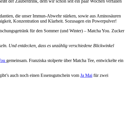
eißt der Zauberdrink, dem wir schon seit ein paar Wochen verfallen
idantien, die unser Immun-Abwehr stärken, sowie aus Aminosäuren
higkeit, Konzentration und Klarheit. Sozusagen ein Powerpulver!
frischungsgetränk für den Sommer (und Winter) – Matcha You. Zucker
eln. Und entdecken, dass es unzählig verschiedene Blickwinkel
You
gemeinsam. Franziska stolperte über Matcha Tee, entwickelte ein
gibt’s auch noch einen Essensgutschein vom
Ja Mai
für zwei