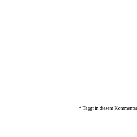
#matchayou bei @wecallitthestu – was sich so #schön #reimt muss
#creativecollective
* Taggt in diesem Kommentar 