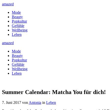
amazed
Mode
Beauty
Popkultur
Gefühle
Wellbeing
Leben
amazed
Mode
Beauty
Popkultur
Gefühle
Wellbeing
Leben
Summer Calendar: Matcha You für dich!
7. Juni 2017
von
Antonia
in
Leben