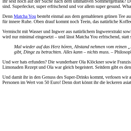
Ihr seid noch auf der Suche nach dem ultimativen Sommergetränk? Da
sind. Superlecker, super erfrischend und vor allem super gesund. Wh
Denn
Matcha You
besteht einmal aus dem gemahlenen grünen Tee au
für innere Ruhe. Oben drauf kommt noch Teein, das natürliche Koffee
Vermischt mit Wasser und Ingwer aus natürlichem Ingwerextrakt sow
wird nur minimal eingesetzt – und lässt Matcha You erfrischend, statt
Mal wieder auf das Herz hören, Abstand nehmen vom reinen „Mi
gibt, Dinge zu betrachten. Alles kann – nichts muss.
–
Philosop
Und wer hats erfunden? Die wunderbare Ola Klöckner sowie Franzis
Limonaden Rezept und Ola war gleich begeistert. Seitdem gibt es de
Und damit ihr in den Genuss des Super-Drinks kommt, verlosen wir
Personen im Wert von 50 Euro! Denn dort könnt ihr die leckeren asi