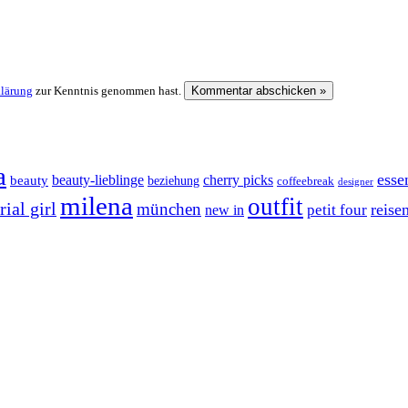
klärung
zur Kenntnis genommen hast.
a
esse
cherry picks
beauty-lieblinge
beauty
beziehung
coffeebreak
designer
milena
outfit
ial girl
münchen
reise
petit four
new in