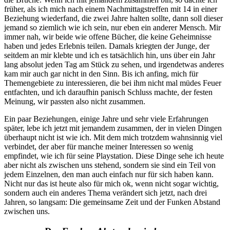
früher, als ich mich nach einem Nachmittagstreffen mit 14 in einer
Beziehung wiederfand, die zwei Jahre halten sollte, dann soll dieser
jemand so ziemlich wie ich sein, nur eben ein anderer Mensch. Mir
immer nah, wir beide wie offene Bücher, die keine Geheimnisse
haben und jedes Erlebnis teilen. Damals kriegten der Junge, der
seitdem an mir klebte und ich es tatsächlich hin, uns über ein Jahr
lang absolut jeden Tag am Stück zu sehen, und irgendetwas anderes
kam mir auch gar nicht in den Sinn. Bis ich anfing, mich für
Themengebiete zu interessieren, die bei ihm nicht mal müdes Feuer
entfachten, und ich daraufhin panisch Schluss machte, der festen
Meinung, wir passten also nicht zusammen.
Ein paar Beziehungen, einige Jahre und sehr viele Erfahrungen
später, lebe ich jetzt mit jemandem zusammen, der in vielen Dingen
überhaupt nicht ist wie ich. Mit dem mich trotzdem wahnsinnig viel
verbindet, der aber für manche meiner Interessen so wenig
empfindet, wie ich für seine Playstation. Diese Dinge sehe ich heute
aber nicht als zwischen uns stehend, sondern sie sind ein Teil von
jedem Einzelnen, den man auch einfach nur für sich haben kann.
Nicht nur das ist heute also für mich ok, wenn nicht sogar wichtig,
sondern auch ein anderes Thema verändert sich jetzt, nach drei
Jahren, so langsam: Die gemeinsame Zeit und der Funken Abstand
zwischen uns.