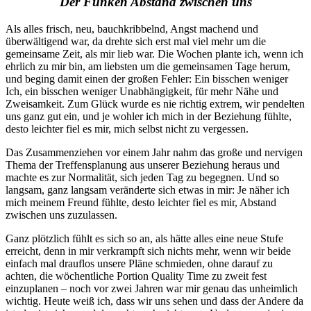
Der Funken Abstand zwischen uns
Als alles frisch, neu, bauchkribbelnd, Angst machend und
überwältigend war, da drehte sich erst mal viel mehr um die
gemeinsame Zeit, als mir lieb war. Die Wochen plante ich, wenn ich
ehrlich zu mir bin, am liebsten um die gemeinsamen Tage herum,
und beging damit einen der großen Fehler: Ein bisschen weniger
Ich, ein bisschen weniger Unabhängigkeit, für mehr Nähe und
Zweisamkeit. Zum Glück wurde es nie richtig extrem, wir pendelten
uns ganz gut ein, und je wohler ich mich in der Beziehung fühlte,
desto leichter fiel es mir, mich selbst nicht zu vergessen.
Das Zusammenziehen vor einem Jahr nahm das große und nervigen
Thema der Treffensplanung aus unserer Beziehung heraus und
machte es zur Normalität, sich jeden Tag zu begegnen. Und so
langsam, ganz langsam veränderte sich etwas in mir: Je näher ich
mich meinem Freund fühlte, desto leichter fiel es mir, Abstand
zwischen uns zuzulassen.
Ganz plötzlich fühlt es sich so an, als hätte alles eine neue Stufe
erreicht, denn in mir verkrampft sich nichts mehr, wenn wir beide
einfach mal drauflos unsere Pläne schmieden, ohne darauf zu
achten, die wöchentliche Portion Quality Time zu zweit fest
einzuplanen – noch vor zwei Jahren war mir genau das unheimlich
wichtig. Heute weiß ich, dass wir uns sehen und dass der Andere da