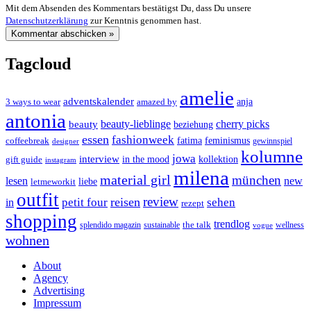
Mit dem Absenden des Kommentars bestätigst Du, dass Du unsere
Datenschutzerklärung
zur Kenntnis genommen hast.
Tagcloud
amelie
adventskalender
anja
3 ways to wear
amazed by
antonia
cherry picks
beauty-lieblinge
beauty
beziehung
essen
fashionweek
feminismus
coffeebreak
fatima
designer
gewinnspiel
kolumne
jowa
interview
gift guide
in the mood
kollektion
instagram
milena
material girl
münchen
lesen
new
liebe
letmeworkit
outfit
review
reisen
petit four
sehen
in
rezept
shopping
trendlog
the talk
splendido magazin
sustainable
wellness
vogue
wohnen
About
Agency
Advertising
Impressum