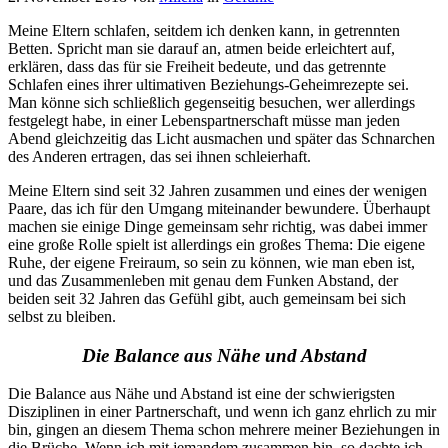
Meine Eltern schlafen, seitdem ich denken kann, in getrennten
Betten. Spricht man sie darauf an, atmen beide erleichtert auf,
erklären, dass das für sie Freiheit bedeute, und das getrennte
Schlafen eines ihrer ultimativen Beziehungs-Geheimrezepte sei.
Man könne sich schließlich gegenseitig besuchen, wer allerdings
festgelegt habe, in einer Lebenspartnerschaft müsse man jeden
Abend gleichzeitig das Licht ausmachen und später das Schnarchen
des Anderen ertragen, das sei ihnen schleierhaft.
Meine Eltern sind seit 32 Jahren zusammen und eines der wenigen
Paare, das ich für den Umgang miteinander bewundere. Überhaupt
machen sie einige Dinge gemeinsam sehr richtig, was dabei immer
eine große Rolle spielt ist allerdings ein großes Thema: Die eigene
Ruhe, der eigene Freiraum, so sein zu können, wie man eben ist,
und das Zusammenleben mit genau dem Funken Abstand, der
beiden seit 32 Jahren das Gefühl gibt, auch gemeinsam bei sich
selbst zu bleiben.
Die Balance aus Nähe und Abstand
Die Balance aus Nähe und Abstand ist eine der schwierigsten
Disziplinen in einer Partnerschaft, und wenn ich ganz ehrlich zu mir
bin, gingen an diesem Thema schon mehrere meiner Beziehungen in
die Brüche. Wenn ich mit jemandem zusammen bin, so dachte ich