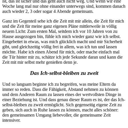
ist, das ist sicher und das geht auch nicht weg. Und wenn wir eine
Woche lang mal nur ohne einander unterwegs sind, kommen danach
auch wieder 2, 3 oder sogar 4 Abende gemeinsam.
Ganz im Gegenteil sehe ich die Zeit mit mir allein, die Zeit für mich
und die Zeit für meine ganz eigenen Pläne mittlerweile in völlig
neuem Licht: Zum ersten Mal, seitdem ich vor 10 Jahren von zu
Hause ausgezogen bin, fühle ich mich wieder ganz wie ich selbst.
Eingebettet in etwas, was mich glücklich macht und mir Sicherheit
gibt, und gleichzeitig völlig frei in allem, was ich tun und lassen
möchte. Habe ich einen Abend für mich, oder mache einfach mal
die Tür hinter mir zu, schätze ich jede Sekunde daran und kann die
Zeit mit mir selbst mehr genießen denn je.
Das Ich-selbst-bleiben zu zweit
Und so langsam beginne ich zu begreifen, was meine Eltern da
immer so reden. Dass die Fähigkeit, Abstand nehmen zu können
und dem Anderen Raum zu lassen eines der wertvollsten Dinge in
einer Beziehung ist. Und dass genau dieser Raum es ist, der das Ich-
selbst-bleiben zu zweit ermöglicht. Sich gegenseitig eigene Zeit zu
geben, sich auch in Ruhe lassen zu können, macht alles schöner:
den gemeinsamen Umgang liebevoller, die gemeinsame Zeit
intensiver.