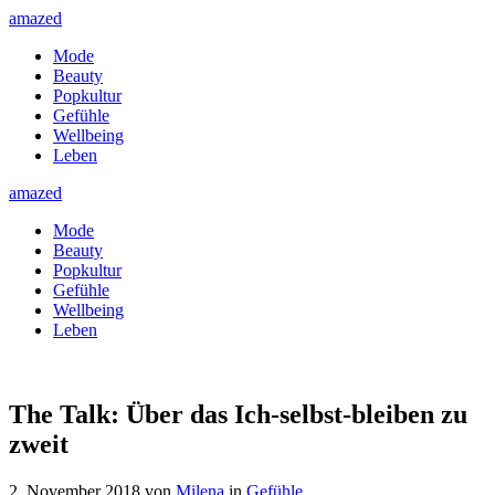
amazed
Mode
Beauty
Popkultur
Gefühle
Wellbeing
Leben
amazed
Mode
Beauty
Popkultur
Gefühle
Wellbeing
Leben
The Talk: Über das Ich-selbst-bleiben zu
zweit
2. November 2018
von
Milena
in
Gefühle