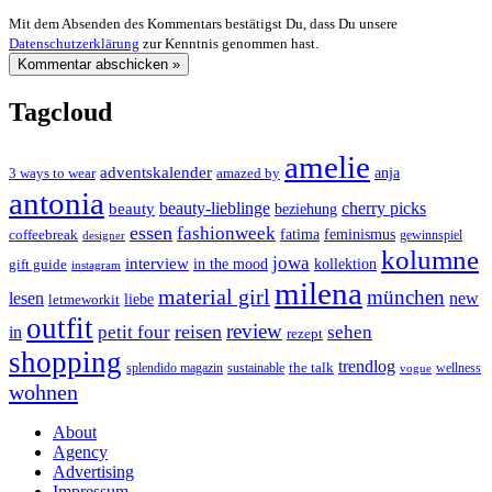
Mit dem Absenden des Kommentars bestätigst Du, dass Du unsere
Datenschutzerklärung
zur Kenntnis genommen hast.
Tagcloud
amelie
adventskalender
anja
3 ways to wear
amazed by
antonia
cherry picks
beauty-lieblinge
beauty
beziehung
essen
fashionweek
feminismus
coffeebreak
fatima
designer
gewinnspiel
kolumne
jowa
interview
gift guide
in the mood
kollektion
instagram
milena
material girl
münchen
lesen
new
liebe
letmeworkit
outfit
review
reisen
petit four
sehen
in
rezept
shopping
trendlog
the talk
splendido magazin
sustainable
wellness
vogue
wohnen
About
Agency
Advertising
Impressum