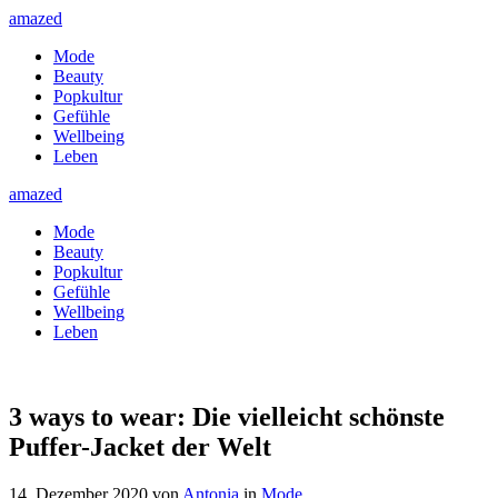
amazed
Mode
Beauty
Popkultur
Gefühle
Wellbeing
Leben
amazed
Mode
Beauty
Popkultur
Gefühle
Wellbeing
Leben
3 ways to wear: Die vielleicht schönste
Puffer-Jacket der Welt
14. Dezember 2020
von
Antonia
in
Mode