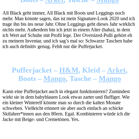
All Black geht immer, All Black mit Boots und Leggings noch
mehr. Man könnte sagen, das ist mein Signature-Look 2020 und ich
trage ihn bis ins neue Jahr. Ohne Leggings geht dieses Jahr wirklich
nichts mehr. Außerdem bin ich jetzt in einem Alter (haha), in dem
ich Wert auf Schuhe mit Profil lege. Der Oversized-Pulli gehört eh
zu meinem Inventar, und ich sag’s mal so: Schwarze Taschen habe
ich auch definitiv genug. Fehlt nur die Pufferjacket.
Pufferjacket –
H&M
, Kleid –
Arket
,
Boots –
Mango
, Tasche –
Mango
Kann eine Pufferjacket auch in elegant funktionieren? Zumindest
wirkt sie in dem babyblauen Look etwas zarter und fluffiger. Wie
ein kleiner Winterelf könnte man so durch die kalten Monate
schweben. Vielleicht erinnert sie aber auch einfach an schicke
Skifahrer*innen aus den 80ern. Egal. Kombinieren würde ich die
Jacke mit Beige- und Cremetönen. Yes.