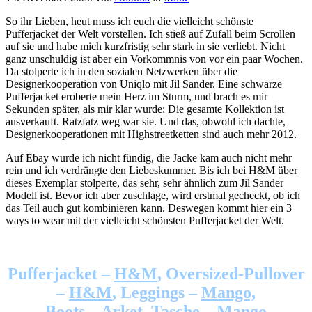
So ihr Lieben, heut muss ich euch die vielleicht schönste
Pufferjacket der Welt vorstellen. Ich stieß auf Zufall beim Scrollen
auf sie und habe mich kurzfristig sehr stark in sie verliebt. Nicht
ganz unschuldig ist aber ein Vorkommnis von vor ein paar Wochen.
Da stolperte ich in den sozialen Netzwerken über die
Designerkooperation von Uniqlo mit Jil Sander. Eine schwarze
Pufferjacket eroberte mein Herz im Sturm, und brach es mir
Sekunden später, als mir klar wurde: Die gesamte Kollektion ist
ausverkauft. Ratzfatz weg war sie. Und das, obwohl ich dachte,
Designerkooperationen mit Highstreetketten sind auch mehr 2012.
Auf Ebay wurde ich nicht fündig, die Jacke kam auch nicht mehr
rein und ich verdrängte den Liebeskummer. Bis ich bei H&M über
dieses Exemplar stolperte, das sehr, sehr ähnlich zum Jil Sander
Modell ist. Bevor ich aber zuschlage, wird erstmal gecheckt, ob ich
das Teil auch gut kombinieren kann. Deswegen kommt hier ein 3
ways to wear mit der vielleicht schönsten Pufferjacket der Welt.
Pufferjacket –
H&M
, Oversized-Pullover
–
H&M
, Leggings –
Mango,
Boots –
Arket
, Tasche –
Mango