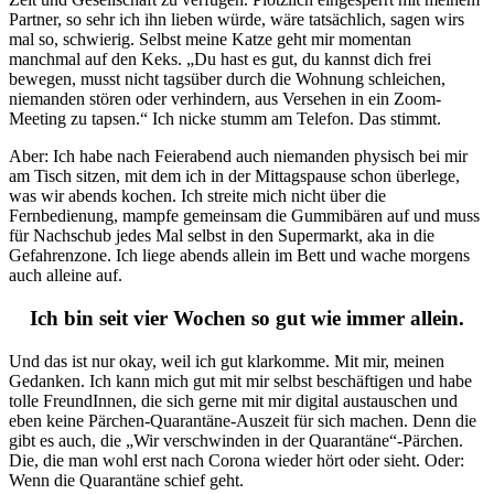
Partner, so sehr ich ihn lieben würde, wäre tatsächlich, sagen wirs
mal so, schwierig. Selbst meine Katze geht mir momentan
manchmal auf den Keks. „Du hast es gut, du kannst dich frei
bewegen, musst nicht tagsüber durch die Wohnung schleichen,
niemanden stören oder verhindern, aus Versehen in ein Zoom-
Meeting zu tapsen.“ Ich nicke stumm am Telefon. Das stimmt.
Aber: Ich habe nach Feierabend auch niemanden physisch bei mir
am Tisch sitzen, mit dem ich in der Mittagspause schon überlege,
was wir abends kochen. Ich streite mich nicht über die
Fernbedienung, mampfe gemeinsam die Gummibären auf und muss
für Nachschub jedes Mal selbst in den Supermarkt, aka in die
Gefahrenzone. Ich liege abends allein im Bett und wache morgens
auch alleine auf.
Ich bin seit vier Wochen so gut wie immer allein.
Und das ist nur okay, weil ich gut klarkomme. Mit mir, meinen
Gedanken. Ich kann mich gut mit mir selbst beschäftigen und habe
tolle FreundInnen, die sich gerne mit mir digital austauschen und
eben keine Pärchen-Quarantäne-Auszeit für sich machen. Denn die
gibt es auch, die „Wir verschwinden in der Quarantäne“-Pärchen.
Die, die man wohl erst nach Corona wieder hört oder sieht. Oder:
Wenn die Quarantäne schief geht.