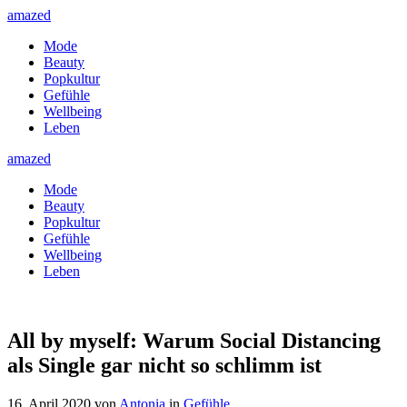
amazed
Mode
Beauty
Popkultur
Gefühle
Wellbeing
Leben
amazed
Mode
Beauty
Popkultur
Gefühle
Wellbeing
Leben
All by myself: Warum Social Distancing
als Single gar nicht so schlimm ist
16. April 2020
von
Antonia
in
Gefühle