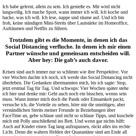
Ich habe gelernt, allein zu sein. Ich genieße es. Mir wird nicht
langweilig. Ich mache Sport, wann immer ich will. Ich koche und
backe, was ich will. Ich lese, nappe und räume auf. Und ich bin
froh, keine ständigen Mini-Streits über Lautstärke im Homeoffice,
Aufräumen und Netflix zu führen.
Trotzdem gibt es die Momente, in denen ich das
Social Distancing verfluche. In denen ich mir einen
Partner wünsche und gemeinsam entscheiden will.
Aber hey: Die gab’s auch davor.
Krisen sind auch immer nur so schlimm wie ihre Perspektive. Vor
vier Wochen dachte ich noch, ich werde das Social Distancing nicht
überleben. Die Gedanken übermannten mich, bis ich sagte: Stop,
jetzt erstmal Tag für Tag. Und schwups: Vier Wochen später stehe
ich hier und denke mir: Geht auch noch ein bisschen, wenns sein
muss. Wann immer mich doch die Panik oder Einsamkeit packt,
versuche ich, die Vorteile zu sehen, höre mir die unnötigen, aber
verständlichen Streits meiner Freunde in Beziehungen über
FaceTime an, gebe schlaue und nicht so schlaue Tipps, und kuschele
mich mit Polly anschließend ins Bett. Und wenn gar nichts hilft:
Auch auf Kinder einen Tag lang aufzupassen, rückt alles ins rechte
Licht. Denn die wahren Helden der Quarantäne sind am Ende all