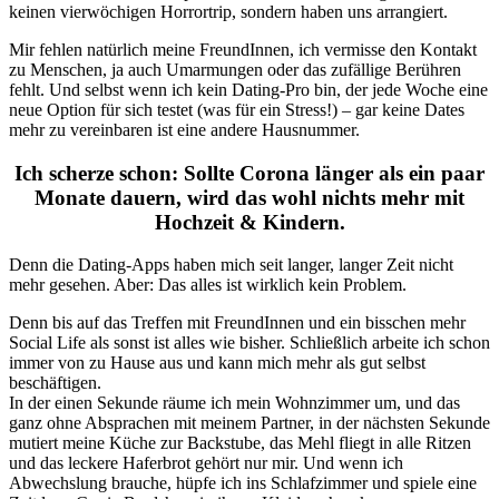
keinen vierwöchigen Horrortrip, sondern haben uns arrangiert.
Mir fehlen natürlich meine FreundInnen, ich vermisse den Kontakt
zu Menschen, ja auch Umarmungen oder das zufällige Berühren
fehlt. Und selbst wenn ich kein Dating-Pro bin, der jede Woche eine
neue Option für sich testet (was für ein Stress!) – gar keine Dates
mehr zu vereinbaren ist eine andere Hausnummer.
Ich scherze schon: Sollte Corona länger als ein paar
Monate dauern, wird das wohl nichts mehr mit
Hochzeit & Kindern.
Denn die Dating-Apps haben mich seit langer, langer Zeit nicht
mehr gesehen. Aber: Das alles ist wirklich kein Problem.
Denn bis auf das Treffen mit FreundInnen und ein bisschen mehr
Social Life als sonst ist alles wie bisher. Schließlich arbeite ich schon
immer von zu Hause aus und kann mich mehr als gut selbst
beschäftigen.
In der einen Sekunde räume ich mein Wohnzimmer um, und das
ganz ohne Absprachen mit meinem Partner, in der nächsten Sekunde
mutiert meine Küche zur Backstube, das Mehl fliegt in alle Ritzen
und das leckere Haferbrot gehört nur mir. Und wenn ich
Abwechslung brauche, hüpfe ich ins Schlafzimmer und spiele eine