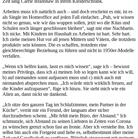
Zeit lang Carrie Bradshaw in ihrem Kleiderschrank.
Arbeiten muss ich natürlich auch – und doch erscheint es mir, ist es
als Single im Homeoffice auf jeden Fall einfacher. „Puh, wir wissen
nicht so genau, wie wir das wuppen sollen, jetzt wo die Kitas und
Schulen noch länger geschlossen bleiben“, sagt mir eine Nachbarin.
Ich nicke. Mit Kindern im Haushalt zu Arbeiten ist hart. Sehr hart.
Ich ziehe meinen Hut vor all jenen Müttern und Vätern, die trotzdem
produktiv sein können. Die es schaffen, trotzdem eine
gleichberechtigte Beziehung zu führen und nicht in 1950er-Modelle
verfallen.
„Wenn ich helfen kann, lasst es mich wissen“, sage ich – bewusst
meines Privilegs, dass ich a) meinen Job so legen kann wie ich will,
b) auf niemanden sonst aufpassen muss und c) mich auch mit
niemanden absprechen muss. „Ich würde mich wirklich freuen, auf
die Kinder aufzupassen“, füge ich hinzu. Sie sieht mich wie ein
Alien an, dann nickt sie dankend.
„Ich sitze den ganzen Tag im Schlafzimmer, mein Partner in der
Küche“, verrät mir ein Freund, der langsam aber sicher
durchzudrehen scheint. „Mir fehlt mein Büro, der Abstand.“ Ich
schmunzle, sich Abstand zu seinen Liebsten in Zeiten von Corona
zu wünschen grenzt schon fast an Ironie. Aber ich verstehe ihn. Ich
selbst bin auch ein Freigeist und liebe es, selbstbestimmt über meine
Zeit und Gesellschaft zu verfügen. Plötzlich eingesperrt mit meinem