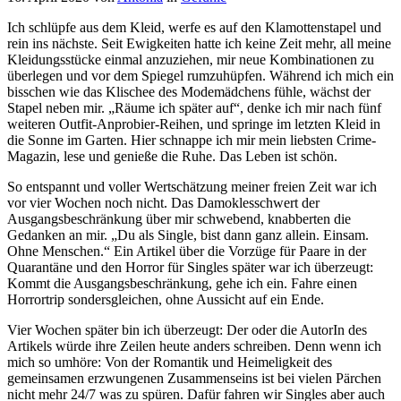
Ich schlüpfe aus dem Kleid, werfe es auf den Klamottenstapel und
rein ins nächste. Seit Ewigkeiten hatte ich keine Zeit mehr, all meine
Kleidungsstücke einmal anzuziehen, mir neue Kombinationen zu
überlegen und vor dem Spiegel rumzuhüpfen. Während ich mich ein
bisschen wie das Klischee des Modemädchens fühle, wächst der
Stapel neben mir. „Räume ich später auf“, denke ich mir nach fünf
weiteren Outfit-Anprobier-Reihen, und springe im letzten Kleid in
die Sonne im Garten. Hier schnappe ich mir mein liebsten Crime-
Magazin, lese und genieße die Ruhe. Das Leben ist schön.
So entspannt und voller Wertschätzung meiner freien Zeit war ich
vor vier Wochen noch nicht. Das Damoklesschwert der
Ausgangsbeschränkung über mir schwebend, knabberten die
Gedanken an mir. „Du als Single, bist dann ganz allein. Einsam.
Ohne Menschen.“ Ein Artikel über die Vorzüge für Paare in der
Quarantäne und den Horror für Singles später war ich überzeugt:
Kommt die Ausgangsbeschränkung, gehe ich ein. Fahre einen
Horrortrip sondersgleichen, ohne Aussicht auf ein Ende.
Vier Wochen später bin ich überzeugt: Der oder die AutorIn des
Artikels würde ihre Zeilen heute anders schreiben. Denn wenn ich
mich so umhöre: Von der Romantik und Heimeligkeit des
gemeinsamen erzwungenen Zusammenseins ist bei vielen Pärchen
nicht mehr 24/7 was zu spüren. Dafür fahren wir Singles aber auch