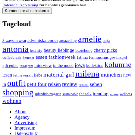
Datenschutzerklärung
zur Kenntnis genommen hast.
Tagcloud
amelie
adventskalender
anja
3 ways to wear
amazed by
antonia
cherry picks
beauty-lieblinge
beauty
beziehung
essen
fashionweek
feminismus
coffeebreak
fatima
designer
gewinnspiel
kolumne
jowa
interview
gift guide
in the mood
kollektion
instagram
milena
material girl
münchen
lesen
new
liebe
letmeworkit
outfit
review
reisen
petit four
sehen
in
rezept
shopping
trendlog
the talk
splendido magazin
sustainable
wellness
vogue
wohnen
About
Agency
Advertising
Impressum
Datenschutz