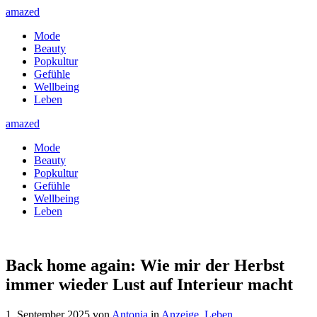
amazed
Mode
Beauty
Popkultur
Gefühle
Wellbeing
Leben
amazed
Mode
Beauty
Popkultur
Gefühle
Wellbeing
Leben
Back home again: Wie mir der Herbst
immer wieder Lust auf Interieur macht
1. September 2025
von
Antonia
in
Anzeige
,
Leben