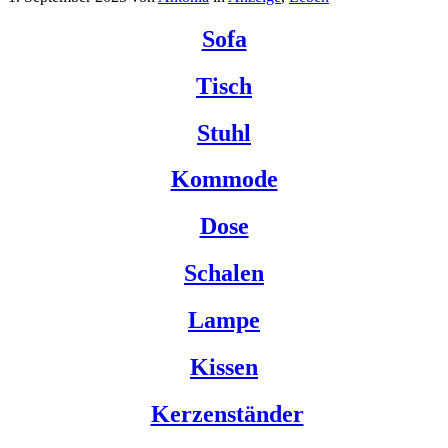
Sofa
Tisch
Stuhl
Kommode
Dose
Schalen
Lampe
Kissen
Kerzenständer