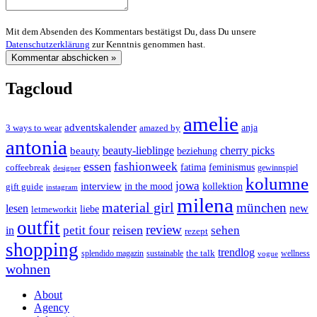
Mit dem Absenden des Kommentars bestätigst Du, dass Du unsere
Datenschutzerklärung
zur Kenntnis genommen hast.
Tagcloud
amelie
adventskalender
anja
3 ways to wear
amazed by
antonia
cherry picks
beauty-lieblinge
beauty
beziehung
essen
fashionweek
feminismus
coffeebreak
fatima
designer
gewinnspiel
kolumne
jowa
interview
gift guide
in the mood
kollektion
instagram
milena
material girl
münchen
lesen
new
liebe
letmeworkit
outfit
review
reisen
petit four
sehen
in
rezept
shopping
trendlog
the talk
splendido magazin
sustainable
wellness
vogue
wohnen
About
Agency