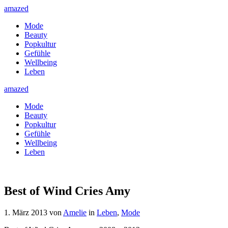
amazed
Mode
Beauty
Popkultur
Gefühle
Wellbeing
Leben
amazed
Mode
Beauty
Popkultur
Gefühle
Wellbeing
Leben
Best of Wind Cries Amy
1. März 2013
von
Amelie
in
Leben
,
Mode