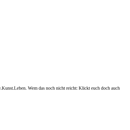
e.Kunst.Leben. Wem das noch nicht reicht: Klickt euch doch auch