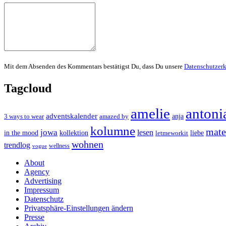
Mit dem Absenden des Kommentars bestätigst Du, dass Du unsere
Datenschutzer
Tagcloud
amelie
antoni
adventskalender
anja
3 ways to wear
amazed by
kolumne
mater
jowa
lesen
in the mood
kollektion
liebe
letmeworkit
wohnen
trendlog
wellness
vogue
About
Agency
Advertising
Impressum
Datenschutz
Privatsphäre-Einstellungen ändern
Presse