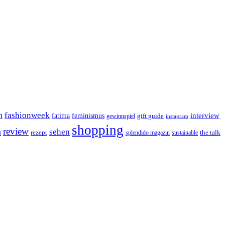
n
fashionweek
interview
feminismus
fatima
gift guide
gewinnspiel
instagram
shopping
review
n
sehen
rezept
the talk
splendido magazin
sustainable