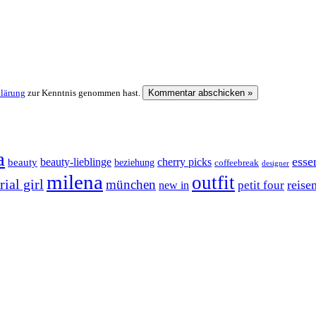
klärung
zur Kenntnis genommen hast.
a
esse
cherry picks
beauty-lieblinge
beauty
beziehung
coffeebreak
designer
milena
outfit
ial girl
münchen
reise
petit four
new in