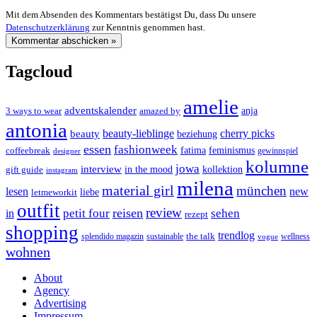
Mit dem Absenden des Kommentars bestätigst Du, dass Du unsere
Datenschutzerklärung
zur Kenntnis genommen hast.
Tagcloud
amelie
adventskalender
anja
3 ways to wear
amazed by
antonia
cherry picks
beauty-lieblinge
beauty
beziehung
essen
fashionweek
feminismus
coffeebreak
fatima
designer
gewinnspiel
kolumne
jowa
interview
gift guide
in the mood
kollektion
instagram
milena
material girl
münchen
lesen
new
liebe
letmeworkit
outfit
review
reisen
petit four
sehen
in
rezept
shopping
trendlog
the talk
splendido magazin
sustainable
wellness
vogue
wohnen
About
Agency
Advertising
Impressum