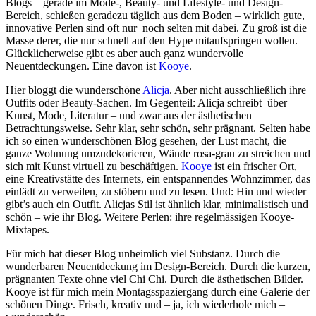
Blogs – gerade im Mode-, Beauty- und Lifestyle- und Design-
Bereich, schießen geradezu täglich aus dem Boden – wirklich gute,
innovative Perlen sind oft nur noch selten mit dabei. Zu groß ist die
Masse derer, die nur schnell auf den Hype mitaufspringen wollen.
Glücklicherweise gibt es aber auch ganz wundervolle
Neuentdeckungen. Eine davon ist
Kooye
.
Hier bloggt die wunderschöne
Alicja
. Aber nicht ausschließlich ihre
Outfits oder Beauty-Sachen. Im Gegenteil: Alicja schreibt über
Kunst, Mode, Literatur – und zwar aus der ästhetischen
Betrachtungsweise. Sehr klar, sehr schön, sehr prägnant. Selten habe
ich so einen wunderschönen Blog gesehen, der Lust macht, die
ganze Wohnung umzudekorieren, Wände rosa-grau zu streichen und
sich mit Kunst virtuell zu beschäftigen.
Kooye
ist ein frischer Ort,
eine Kreativstätte des Internets, ein entspannendes Wohnzimmer, das
einlädt zu verweilen, zu stöbern und zu lesen. Und: Hin und wieder
gibt’s auch ein Outfit. Alicjas Stil ist ähnlich klar, minimalistisch und
schön – wie ihr Blog. Weitere Perlen: ihre regelmässigen Kooye-
Mixtapes.
Für mich hat dieser Blog unheimlich viel Substanz. Durch die
wunderbaren Neuentdeckung im Design-Bereich. Durch die kurzen,
prägnanten Texte ohne viel Chi Chi. Durch die ästhetischen Bilder.
Kooye ist für mich mein Montagsspaziergang durch eine Galerie der
schönen Dinge. Frisch, kreativ und – ja, ich wiederhole mich –