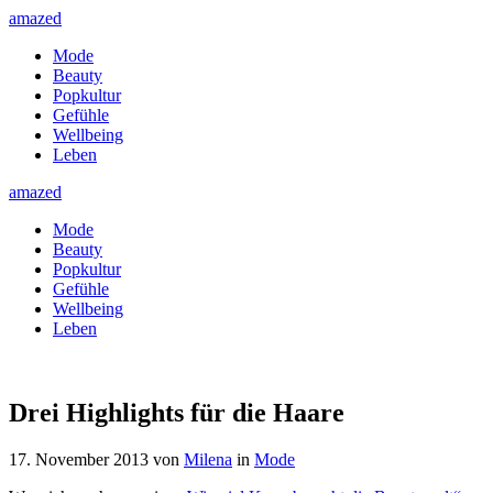
amazed
Mode
Beauty
Popkultur
Gefühle
Wellbeing
Leben
amazed
Mode
Beauty
Popkultur
Gefühle
Wellbeing
Leben
Drei Highlights für die Haare
17. November 2013
von
Milena
in
Mode