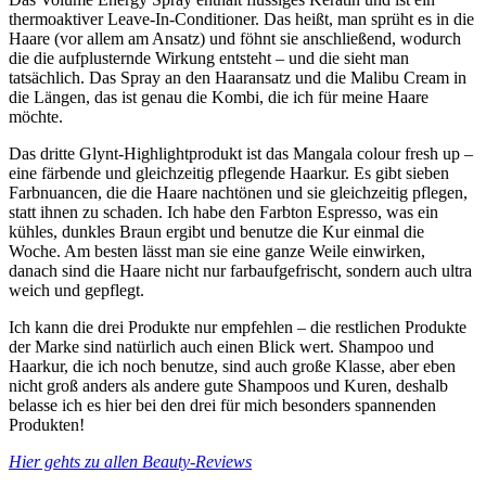
thermoaktiver Leave-In-Conditioner. Das heißt, man sprüht es in die
Haare (vor allem am Ansatz) und föhnt sie anschließend, wodurch
die die aufplusternde Wirkung entsteht – und die sieht man
tatsächlich. Das Spray an den Haaransatz und die Malibu Cream in
die Längen, das ist genau die Kombi, die ich für meine Haare
möchte.
Das dritte Glynt-Highlightprodukt ist das Mangala colour fresh up –
eine färbende und gleichzeitig pflegende Haarkur. Es gibt sieben
Farbnuancen, die die Haare nachtönen und sie gleichzeitig pflegen,
statt ihnen zu schaden. Ich habe den Farbton Espresso, was ein
kühles, dunkles Braun ergibt und benutze die Kur einmal die
Woche. Am besten lässt man sie eine ganze Weile einwirken,
danach sind die Haare nicht nur farbaufgefrischt, sondern auch ultra
weich und gepflegt.
Ich kann die drei Produkte nur empfehlen – die restlichen Produkte
der Marke sind natürlich auch einen Blick wert. Shampoo und
Haarkur, die ich noch benutze, sind auch große Klasse, aber eben
nicht groß anders als andere gute Shampoos und Kuren, deshalb
belasse ich es hier bei den drei für mich besonders spannenden
Produkten!
Hier gehts zu allen Beauty-Reviews