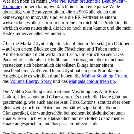
Wer sich noch an meine
„Wie viel Kram braucht die Beautywelt“-
Kolumne
erinnern kann, weiß: Ich bin schon eine ganze Weile
übersättigt von Beautyprodukten, die zu 90% alle gleich und
keineswegs so innovativ sind, wie die PR-Vertreter es einem
weismachen wollen. Umso mehr freue ich mich über Produkte, die
wirklich etwas neues sind, die ich so noch nicht kannte und die mein
Badezimmerverhalten verändern.
Über die Marke Glynt stolperte ich auf einem Pressetag im Oktober
– auf den ersten Blick zogen die Fläschchen und Tuben meine
Aufmerksamkeit nicht wirklich auf sich, um ehrlich zu sein. Das
Packaging ist ok, aber nicht überaus extravagant, aber manchmal
verstecken sich bekanntlich die tollsten Dinge hinter einem
unscheinbaren Äußeren. Denn: Glynt hat ein paar Produkte im
Angebot, die es wirklich drauf haben: die
Malibu Soothing Cream
,
das
Volume Energy Spray
und das
Mangala colour fresh up
.
Die Malibu Soothing Cream ist eine Mischung aus Anti-Frizz-
Lotion, Hitzeschutz und Glanzserum. Es macht die Haare glatt und
geschmeidig, wie auch andere Anti-Frizz-Lotions, schützt aber eben
gleichzeitig noch vor Hitze und enthält winzige kühl-silberne
Glanzpartikel, die wunderschön bei meinem kühl-dunkelbraunen
Haar wirken – ich wurde tatsächlich auf den tollen Glanz meiner
Haare angesprochen, und das passiert mir sonst nie.
Das Volume Energy Spray enthält flüssiges Keratin und ist ein