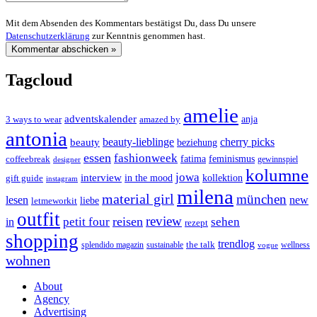
Mit dem Absenden des Kommentars bestätigst Du, dass Du unsere
Datenschutzerklärung
zur Kenntnis genommen hast.
Tagcloud
amelie
adventskalender
anja
3 ways to wear
amazed by
antonia
cherry picks
beauty-lieblinge
beauty
beziehung
essen
fashionweek
feminismus
coffeebreak
fatima
designer
gewinnspiel
kolumne
jowa
interview
gift guide
in the mood
kollektion
instagram
milena
material girl
münchen
lesen
new
liebe
letmeworkit
outfit
review
reisen
petit four
sehen
in
rezept
shopping
trendlog
the talk
splendido magazin
sustainable
wellness
vogue
wohnen
About
Agency
Advertising