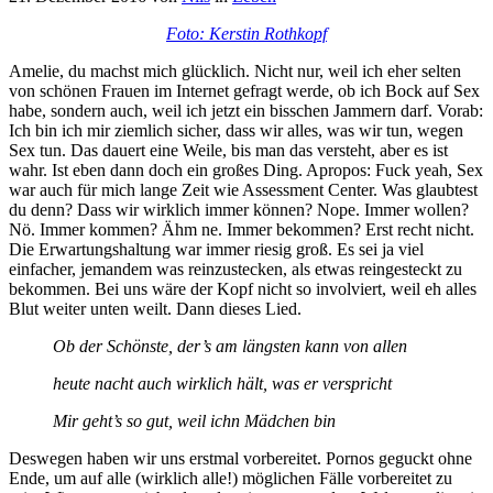
Foto: Kerstin Rothkopf
Amelie, du machst mich glücklich. Nicht nur, weil ich eher selten
von schönen Frauen im Internet gefragt werde, ob ich Bock auf Sex
habe, sondern auch, weil ich jetzt ein bisschen Jammern darf. Vorab:
Ich bin ich mir ziemlich sicher, dass wir alles, was wir tun, wegen
Sex tun. Das dauert eine Weile, bis man das versteht, aber es ist
wahr. Ist eben dann doch ein großes Ding. Apropos: Fuck yeah, Sex
war auch für mich lange Zeit wie Assessment Center. Was glaubtest
du denn? Dass wir wirklich immer können? Nope. Immer wollen?
Nö. Immer kommen? Ähm ne. Immer bekommen? Erst recht nicht.
Die Erwartungshaltung war immer riesig groß. Es sei ja viel
einfacher, jemandem was reinzustecken, als etwas reingesteckt zu
bekommen. Bei uns wäre der Kopf nicht so involviert, weil eh alles
Blut weiter unten weilt. Dann dieses Lied.
Ob der Schönste, der’s am längsten kann von allen
heute nacht auch wirklich hält, was er verspricht
Mir geht’s so gut, weil ichn Mädchen bin
Deswegen haben wir uns erstmal vorbereitet. Pornos geguckt ohne
Ende, um auf alle (wirklich alle!) möglichen Fälle vorbereitet zu