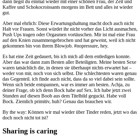
dann liegst du einmal wieder mit einer schönen Frau, der Zeit und
Kaffee und Schokocroissants morgens im Bett und alles ist wieder
gut.
Aber mal ehrlich: Diese Erwartungshaltung macht doch auch nicht
Halt vor Frauen. Sonst würdet ihr nicht vorher das Licht ausmachen,
Push Ups tragen oder Orgasmen vortäuschen. Mir ist mal eine Frau
auf den Knien zusammengebrochen und hat geweint, weil ich nicht
gekommen bin von ihrem Blowjob. #nopressure, hey.
Es hat eine Zeit gedauert, bis ich mich all dem entledigen konnte.
Aber das war dann zum Besten aller Beteiligten. Meine besten Sexe
waren tatsächlich die, in denen sie überhaupt nichts erwartet hat –
weder von mir, noch von sich selbst. Die schlechtesten waren genau
das Gegenteil. ich finde auch nicht, dass da so viel dabei sein sollte.
Wenn sich beide entspannen, war es immer am besten. Achja, zu
deiner Frage, ob ich denn Bock habe auf Sex. Ich habe jetzt zwei
Stunden auf diesen Boob aus dem Titelbild geguckt. Habe voll
Bock. Ziemlich primitiv, huh? Genau das brauchen wir.
By the way: Können wir mal wieder über Tinder reden, jetzt wo das
doch noch nicht tot ist?
Sharing is caring