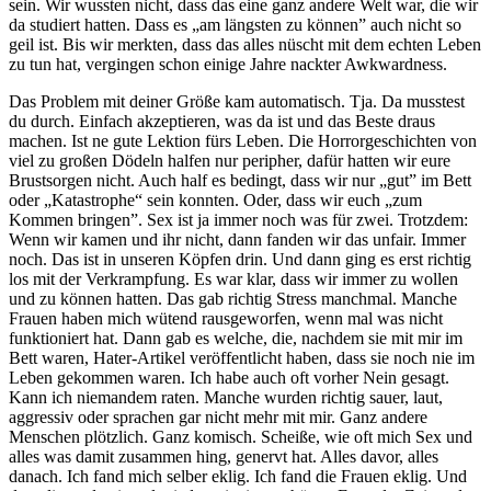
sein. Wir wussten nicht, dass das eine ganz andere Welt war, die wir
da studiert hatten. Dass es „am längsten zu können” auch nicht so
geil ist. Bis wir merkten, dass das alles nüscht mit dem echten Leben
zu tun hat, vergingen schon einige Jahre nackter Awkwardness.
Das Problem mit deiner Größe kam automatisch. Tja. Da musstest
du durch. Einfach akzeptieren, was da ist und das Beste draus
machen. Ist ne gute Lektion fürs Leben. Die Horrorgeschichten von
viel zu großen Dödeln halfen nur peripher, dafür hatten wir eure
Brustsorgen nicht. Auch half es bedingt, dass wir nur „gut” im Bett
oder „Katastrophe“ sein konnten. Oder, dass wir euch „zum
Kommen bringen”. Sex ist ja immer noch was für zwei. Trotzdem:
Wenn wir kamen und ihr nicht, dann fanden wir das unfair. Immer
noch. Das ist in unseren Köpfen drin. Und dann ging es erst richtig
los mit der Verkrampfung. Es war klar, dass wir immer zu wollen
und zu können hatten. Das gab richtig Stress manchmal. Manche
Frauen haben mich wütend rausgeworfen, wenn mal was nicht
funktioniert hat. Dann gab es welche, die, nachdem sie mit mir im
Bett waren, Hater-Artikel veröffentlicht haben, dass sie noch nie im
Leben gekommen waren. Ich habe auch oft vorher Nein gesagt.
Kann ich niemandem raten. Manche wurden richtig sauer, laut,
aggressiv oder sprachen gar nicht mehr mit mir. Ganz andere
Menschen plötzlich. Ganz komisch. Scheiße, wie oft mich Sex und
alles was damit zusammen hing, genervt hat. Alles davor, alles
danach. Ich fand mich selber eklig. Ich fand die Frauen eklig. Und