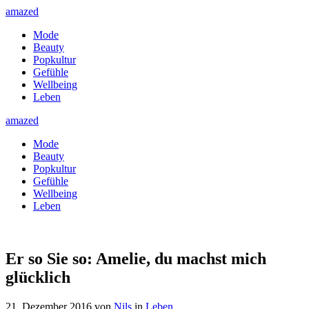
amazed
Mode
Beauty
Popkultur
Gefühle
Wellbeing
Leben
amazed
Mode
Beauty
Popkultur
Gefühle
Wellbeing
Leben
Er so Sie so: Amelie, du machst mich
glücklich
21. Dezember 2016
von
Nils
in
Leben