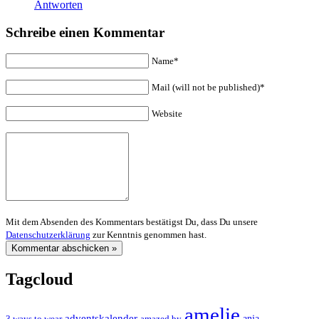
Antworten
Schreibe einen Kommentar
Name*
Mail (will not be published)*
Website
Mit dem Absenden des Kommentars bestätigst Du, dass Du unsere
Datenschutzerklärung
zur Kenntnis genommen hast.
Tagcloud
amelie
adventskalender
anja
3 ways to wear
amazed by