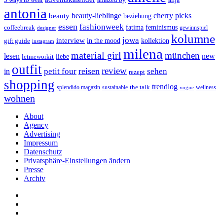
antonia
cherry picks
beauty-lieblinge
beauty
beziehung
essen
fashionweek
feminismus
coffeebreak
fatima
designer
gewinnspiel
kolumne
jowa
interview
gift guide
in the mood
kollektion
instagram
milena
material girl
münchen
lesen
new
liebe
letmeworkit
outfit
review
reisen
petit four
sehen
in
rezept
shopping
trendlog
the talk
splendido magazin
sustainable
wellness
vogue
wohnen
About
Agency
Advertising
Impressum
Datenschutz
Privatsphäre-Einstellungen ändern
Presse
Archiv