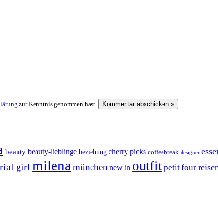
klärung
zur Kenntnis genommen hast.
a
esse
cherry picks
beauty-lieblinge
beauty
beziehung
coffeebreak
designer
milena
outfit
ial girl
münchen
reise
petit four
new in