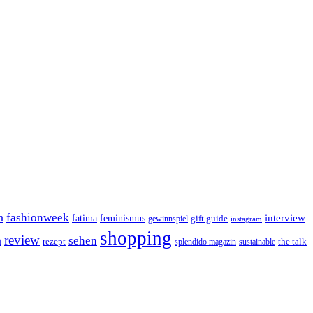
n
fashionweek
interview
feminismus
fatima
gift guide
gewinnspiel
instagram
shopping
review
n
sehen
rezept
the talk
splendido magazin
sustainable