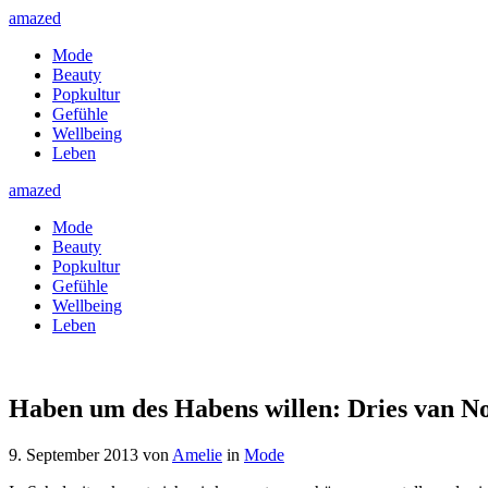
amazed
Mode
Beauty
Popkultur
Gefühle
Wellbeing
Leben
amazed
Mode
Beauty
Popkultur
Gefühle
Wellbeing
Leben
Haben um des Habens willen: Dries van N
9. September 2013
von
Amelie
in
Mode