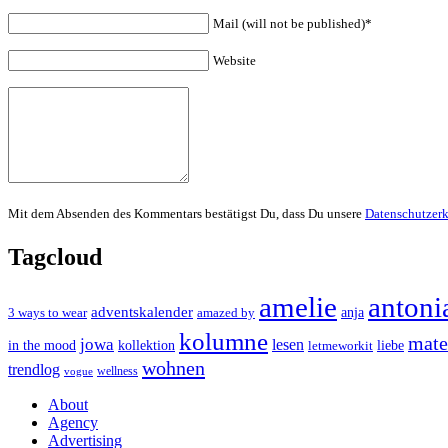
Mail (will not be published)*
Website
Mit dem Absenden des Kommentars bestätigst Du, dass Du unsere
Datenschutzer
Tagcloud
amelie
antoni
adventskalender
anja
3 ways to wear
amazed by
kolumne
mater
jowa
lesen
in the mood
kollektion
liebe
letmeworkit
wohnen
trendlog
wellness
vogue
About
Agency
Advertising