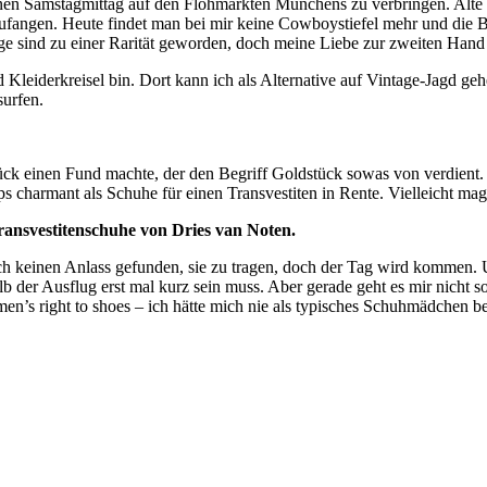
 einen Samstagmittag auf den Flohmärkten Münchens zu verbringen. Al
fangen. Heute findet man bei mir keine Cowboystiefel mehr und die B
 sind zu einer Rarität geworden, doch meine Liebe zur zweiten Hand i
 Kleiderkreisel bin. Dort kann ich als Alternative auf Vintage-Jagd g
surfen.
ck einen Fund machte, der den Begriff Goldstück sowas von verdient. 
harmant als Schuhe für einen Transvestiten in Rente. Vielleicht mag 
ransvestitenschuhe von Dries van Noten.
och keinen Anlass gefunden, sie zu tragen, doch der Tag wird kommen.
lb der Ausflug erst mal kurz sein muss. Aber gerade geht es mir nicht 
’s right to shoes – ich hätte mich nie als typisches Schuhmädchen beze