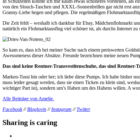
In Schulzeiten konnte ich mir kaum etwas schöneres vorstellen, als
von den Slouch-Taschen und XXXL-Sonnenbrillen gar nicht erst anzu
Granny-Liebe hegen und pflegen. Die regelmäßigen Flohmarktausflüge
Die Zeit fehlt – weshalb ich dankbar für Ebay, Mädchenflohmarkt und
natürlich ein Flohmarktausflug viel schöner ist, als durchs Internet zu 
So kam es, dass ich bei meiner Suche nach einem preiswerten Goldstü
Awesomeness dieser Absätze. Freunde bezeichnen meine neuen Pumps c
Das sind keine Rentner-Transvestitenschuhe, das sind Rentner-T
Marken-Tussi hin oder her; ich liebe diese Pumps. Ich habe bisher n
muss leider gesagt werden, dass sie einen Ticken zu klein sind, wesha
wichtiger Part ist), sondern um’s Haben um des Habens willen. A women
Alle Beiträge von Amelie.
Facebook
//
Bloglovin
//
Instagram
//
Twitter
Sharing is caring