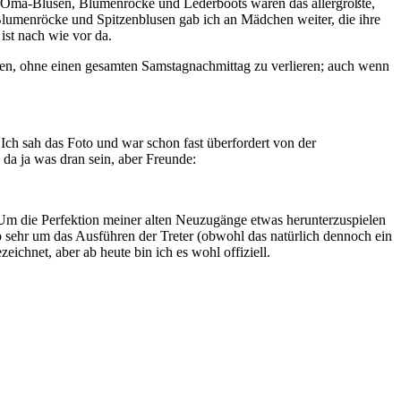
te Oma-Blusen, Blumenröcke und Lederboots waren das allergrößte,
lumenröcke und Spitzenblusen gab ich an Mädchen weiter, die ihre
st nach wie vor da.
ehen, ohne einen gesamten Samstagnachmittag zu verlieren; auch wenn
Ich sah das Foto und war schon fast überfordert von der
da ja was dran sein, aber Freunde:
 Um die Perfektion meiner alten Neuzugänge etwas herunterzuspielen
so sehr um das Ausführen der Treter (obwohl das natürlich dennoch ein
ichnet, aber ab heute bin ich es wohl offiziell.