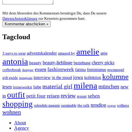
Mit dem Absenden des Kommentars bestätigst Du, dass Du unsere
Datenschutzerklärung
zur Kenntnis genommen hast.
Tagcloud
amelie
adventskalender
anja
3 ways to wear
amazed by
antonia
cherry picks
beauty-lieblinge
beauty
beziehung
essen
fashionweek
feminismus
coffeebreak
fatima
designer
gewinnspiel
kolumne
jowa
interview
gift guide
in the mood
kollektion
instagram
milena
material girl
münchen
lesen
new
liebe
letmeworkit
outfit
review
reisen
petit four
sehen
in
rezept
shopping
trendlog
the talk
splendido magazin
sustainable
wellness
vogue
wohnen
About
Agency