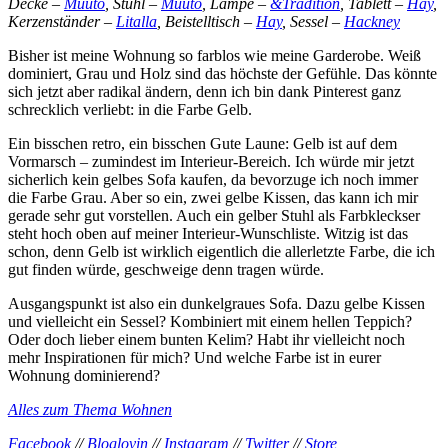
Decke –
Muuto
, Stuhl –
Muuto
, Lampe –
&Tradition
, Tablett –
Hay
,
Kerzenständer –
Li
talla
, Beistelltisch –
Hay
, Sessel –
Hackney
Bisher ist meine Wohnung so farblos wie meine Garderobe. Weiß
dominiert, Grau und Holz sind das höchste der Gefühle. Das könnte
sich jetzt aber radikal ändern, denn ich bin dank Pinterest ganz
schrecklich verliebt: in die Farbe Gelb.
Ein bisschen retro, ein bisschen Gute Laune: Gelb ist auf dem
Vormarsch – zumindest im Interieur-Bereich. Ich würde mir jetzt
sicherlich kein gelbes Sofa kaufen, da bevorzuge ich noch immer
die Farbe Grau. Aber so ein, zwei gelbe Kissen, das kann ich mir
gerade sehr gut vorstellen. Auch ein gelber Stuhl als Farbkleckser
steht hoch oben auf meiner Interieur-Wunschliste. Witzig ist das
schon, denn Gelb ist wirklich eigentlich die allerletzte Farbe, die ich
gut finden würde, geschweige denn tragen würde.
Ausgangspunkt ist also ein dunkelgraues Sofa. Dazu gelbe Kissen
und vielleicht ein Sessel? Kombiniert mit einem hellen Teppich?
Oder doch lieber einem bunten Kelim? Habt ihr vielleicht noch
mehr Inspirationen für mich? Und welche Farbe ist in eurer
Wohnung dominierend?
Alles zum Thema Wohnen
Facebook
//
Bloglovin
//
Instagram
//
Twitter
//
Store