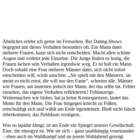
#Laschet
September 27,
2021
Ähnliches erlebe ich gerne im Fernsehen. Bei Dating-Shows
begegnet mir dieses Verhalten besonders oft. Ein Mann datet
mehrere Frauen, kann sich nicht entscheiden. Macht allen schöne
Augen und verletzt jede Einzelne. Die Jungs finden es lustig, die
Frauen lachen sein Verhalten irgendwie weg. Er ist halt ein Mann.
Doch sobald eine Frau mehrere Männer datet, sich nicht sofort
entscheiden will, wirds unschön. „Sie spielt mit den Männern, sie
meint es nicht ernst, die will nur den Fame“, schreien alle. Männer
wie Frauen, am lautesten jedoch der Mann, der das selbe tut. Fehler
einsehen, das eigene Verhalten reflektieren? Fehlanzeige.
Weitermachen wie bisher, hat ja keine Konsequenzen, lautet das
Motto für den Mann. Die Frau hingegen kriecht zu Füßen,
entschuldigt sich und wählt am Ende irgendeinen. Bloß nicht falsch
rüberkommen, das Publikum verärgern.
Was so lapidar klingt, ist am Ende ein Spiegel unserer Gesellschaft.
Eine, die misogyn ist. Wie sie sich – ganz unabhängig voneinander
– eben auch im Wahlkampf und an jenem Wahlabend gezeigt