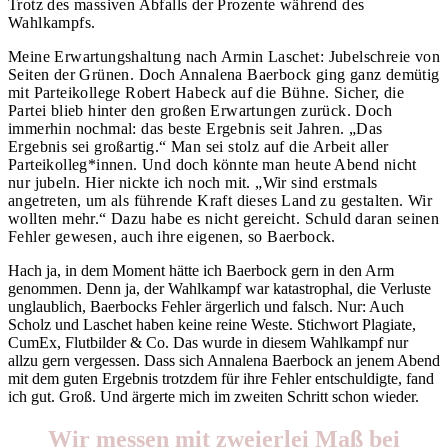
Trotz des massiven Abfalls der Prozente während des
Wahlkampfs.
Meine Erwartungshaltung nach Armin Laschet: Jubelschreie von
Seiten der Grünen. Doch Annalena Baerbock ging ganz demütig
mit Parteikollege Robert Habeck auf die Bühne. Sicher, die
Partei blieb hinter den großen Erwartungen zurück. Doch
immerhin nochmal: das beste Ergebnis seit Jahren. „Das
Ergebnis sei großartig.“ Man sei stolz auf die Arbeit aller
Parteikolleg*innen. Und doch könnte man heute Abend nicht
nur jubeln. Hier nickte ich noch mit. „Wir sind erstmals
angetreten, um als führende Kraft dieses Land zu gestalten. Wir
wollten mehr.“ Dazu habe es nicht gereicht. Schuld daran seinen
Fehler gewesen, auch ihre eigenen, so Baerbock.
Hach ja, in dem Moment hätte ich Baerbock gern in den Arm
genommen. Denn ja, der Wahlkampf war katastrophal, die Verluste
unglaublich, Baerbocks Fehler ärgerlich und falsch. Nur: Auch
Scholz und Laschet haben keine reine Weste. Stichwort Plagiate,
CumEx, Flutbilder & Co. Das wurde in diesem Wahlkampf nur
allzu gern vergessen. Dass sich Annalena Baerbock an jenem Abend
mit dem guten Ergebnis trotzdem für ihre Fehler entschuldigte, fand
ich gut. Groß. Und ärgerte mich im zweiten Schritt schon wieder.
Wir messen mit zweierlei Maß bei