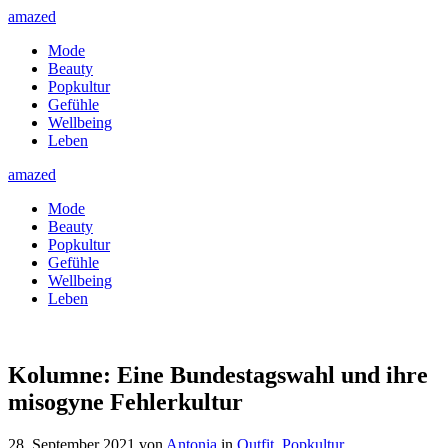
amazed
Mode
Beauty
Popkultur
Gefühle
Wellbeing
Leben
amazed
Mode
Beauty
Popkultur
Gefühle
Wellbeing
Leben
Kolumne: Eine Bundestagswahl und ihre
misogyne Fehlerkultur
28. September 2021
von
Antonia
in
Outfit
,
Popkultur