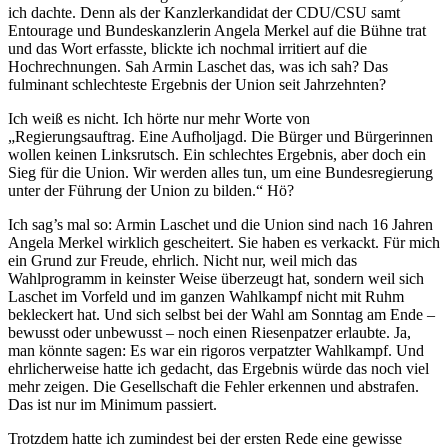
ich dachte. Denn als der Kanzlerkandidat der CDU/CSU samt
Entourage und Bundeskanzlerin Angela Merkel auf die Bühne trat
und das Wort erfasste, blickte ich nochmal irritiert auf die
Hochrechnungen. Sah Armin Laschet das, was ich sah? Das
fulminant schlechteste Ergebnis der Union seit Jahrzehnten?
Ich weiß es nicht. Ich hörte nur mehr Worte von
„Regierungsauftrag. Eine Aufholjagd. Die Bürger und Bürgerinnen
wollen keinen Linksrutsch. Ein schlechtes Ergebnis, aber doch ein
Sieg für die Union. Wir werden alles tun, um eine Bundesregierung
unter der Führung der Union zu bilden.“ Hö?
Ich sag’s mal so: Armin Laschet und die Union sind nach 16 Jahren
Angela Merkel wirklich gescheitert. Sie haben es verkackt. Für mich
ein Grund zur Freude, ehrlich. Nicht nur, weil mich das
Wahlprogramm in keinster Weise überzeugt hat, sondern weil sich
Laschet im Vorfeld und im ganzen Wahlkampf nicht mit Ruhm
bekleckert hat. Und sich selbst bei der Wahl am Sonntag am Ende –
bewusst oder unbewusst – noch einen Riesenpatzer erlaubte. Ja,
man könnte sagen: Es war ein rigoros verpatzter Wahlkampf. Und
ehrlicherweise hatte ich gedacht, das Ergebnis würde das noch viel
mehr zeigen. Die Gesellschaft die Fehler erkennen und abstrafen.
Das ist nur im Minimum passiert.
Trotzdem hatte ich zumindest bei der ersten Rede eine gewisse