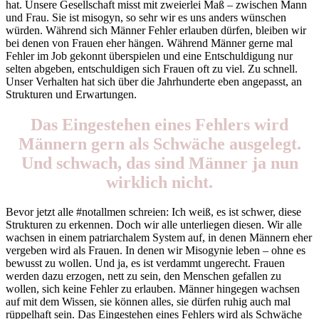
hat. Unsere Gesellschaft misst mit zweierlei Maß – zwischen Mann
und Frau. Sie ist misogyn, so sehr wir es uns anders wünschen
würden. Während sich Männer Fehler erlauben dürfen, bleiben wir
bei denen von Frauen eher hängen. Während Männer gerne mal
Fehler im Job gekonnt überspielen und eine Entschuldigung nur
selten abgeben, entschuldigen sich Frauen oft zu viel. Zu schnell.
Unser Verhalten hat sich über die Jahrhunderte eben angepasst, an
Strukturen und Erwartungen.
Das Eingestehen eines Fehlers wird
Männern gern als Schwäche ausgelegt.
Und schwach, das sind Männer ja nun
wirklich nicht.
Bevor jetzt alle #notallmen schreien: Ich weiß, es ist schwer, diese
Strukturen zu erkennen. Doch wir alle unterliegen diesen. Wir alle
wachsen in einem patriarchalem System auf, in denen Männern eher
vergeben wird als Frauen. In denen wir Misogynie leben – ohne es
bewusst zu wollen. Und ja, es ist verdammt ungerecht. Frauen
werden dazu erzogen, nett zu sein, den Menschen gefallen zu
wollen, sich keine Fehler zu erlauben. Männer hingegen wachsen
auf mit dem Wissen, sie können alles, sie dürfen ruhig auch mal
rüppelhaft sein. Das Eingestehen eines Fehlers wird als Schwäche