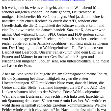
Ich weiß ja nicht, wie es euch geht, aber mein Wahlabend hätte
schöner ausgehen können. Ich hatte gehofft, Deutschland sei
mutiger, risikobereiter für Veränderungen. Und ja, damit meine ich
natürlich nicht einen Rechtsruck durch die AfD, sondern eine
Gesellschaft, die die Dringlichkeit des Klimawandels erkennt und
eine Politik wünscht, die danach handelt. Satz mit X, das war wohl
nichts. Und während Union, SPD, Grüne und FDP gestern schon
von Koalitionsgesprächen faselten, treibt mich seit her – neben der
realen Sorge vor einer Jamaika-Koalition – ein ganz anderes Thema
um. Der Umgang mit den Wahlergebnissen. Die Reaktionen von
Laschet und Baerbock. Unserer Fehlerkultur. Und dem Bild, wie
Frauen und Männer in unserer Gesellschaft mit Siegen und
Niederlagen umgehen. Spoiler: sehr, sehr unterschiedlich. Und meist
zu Lasten der Frau.
Aber mal von vorn: Da bügelte ich am Sonntagabend meine Tshirts,
für die Spannung bei dieser Tätigkeit sorgten die ersten
Hochrechnungen. SPD mit kleiner Nase vorn, danach Union, die
Grüne an dritter Stelle. Strahlend hingegen die FDP und AfD. Die
Linken schauten blöd aus der Wäsche. Diese Wahl – ohjemine.
Während mein Bügeleisen von rechts nach links zog, lauschte ich
mit Spannung den ersten Sätzen von Armin Laschet. Wie würde er
wohl dieses sagenhaft schlechte Ergebnis kommunizieren? Welche
Fehler würde er sich eingestehen? Im Nachhinein fast niedlich, was