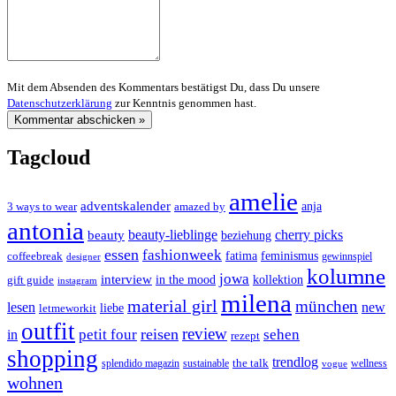
Mit dem Absenden des Kommentars bestätigst Du, dass Du unsere
Datenschutzerklärung
zur Kenntnis genommen hast.
Tagcloud
amelie
adventskalender
anja
3 ways to wear
amazed by
antonia
cherry picks
beauty-lieblinge
beauty
beziehung
essen
fashionweek
feminismus
coffeebreak
fatima
designer
gewinnspiel
kolumne
jowa
interview
gift guide
in the mood
kollektion
instagram
milena
material girl
münchen
lesen
new
liebe
letmeworkit
outfit
review
reisen
petit four
sehen
in
rezept
shopping
trendlog
the talk
splendido magazin
sustainable
wellness
vogue
wohnen