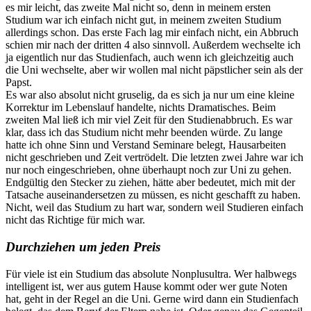
es mir leicht, das zweite Mal nicht so, denn in meinem ersten
Studium war ich einfach nicht gut, in meinem zweiten Studium
allerdings schon. Das erste Fach lag mir einfach nicht, ein Abbruch
schien mir nach der dritten 4 also sinnvoll. Außerdem wechselte ich
ja eigentlich nur das Studienfach, auch wenn ich gleichzeitig auch
die Uni wechselte, aber wir wollen mal nicht päpstlicher sein als der
Papst.
Es war also absolut nicht gruselig, da es sich ja nur um eine kleine
Korrektur im Lebenslauf handelte, nichts Dramatisches. Beim
zweiten Mal ließ ich mir viel Zeit für den Studienabbruch. Es war
klar, dass ich das Studium nicht mehr beenden würde. Zu lange
hatte ich ohne Sinn und Verstand Seminare belegt, Hausarbeiten
nicht geschrieben und Zeit vertrödelt. Die letzten zwei Jahre war ich
nur noch eingeschrieben, ohne überhaupt noch zur Uni zu gehen.
Endgültig den Stecker zu ziehen, hätte aber bedeutet, mich mit der
Tatsache auseinandersetzen zu müssen, es nicht geschafft zu haben.
Nicht, weil das Studium zu hart war, sondern weil Studieren einfach
nicht das Richtige für mich war.
Durchziehen um jeden Preis
Für viele ist ein Studium das absolute Nonplusultra. Wer halbwegs
intelligent ist, wer aus gutem Hause kommt oder wer gute Noten
hat, geht in der Regel an die Uni. Gerne wird dann ein Studienfach