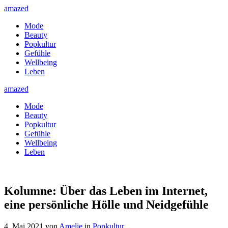
amazed
Mode
Beauty
Popkultur
Gefühle
Wellbeing
Leben
amazed
Mode
Beauty
Popkultur
Gefühle
Wellbeing
Leben
Kolumne: Über das Leben im Internet,
eine persönliche Hölle und Neidgefühle
4. Mai 2021
von
Amelie
in
Popkultur