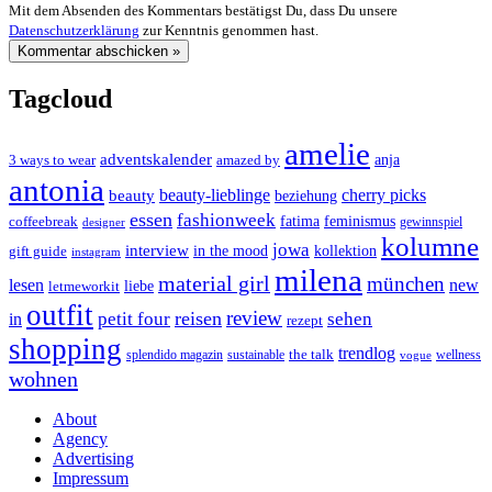
Mit dem Absenden des Kommentars bestätigst Du, dass Du unsere
Datenschutzerklärung
zur Kenntnis genommen hast.
Tagcloud
amelie
adventskalender
anja
3 ways to wear
amazed by
antonia
cherry picks
beauty-lieblinge
beauty
beziehung
essen
fashionweek
feminismus
coffeebreak
fatima
designer
gewinnspiel
kolumne
jowa
interview
gift guide
in the mood
kollektion
instagram
milena
material girl
münchen
lesen
new
liebe
letmeworkit
outfit
review
reisen
petit four
sehen
in
rezept
shopping
trendlog
the talk
splendido magazin
sustainable
wellness
vogue
wohnen
About
Agency
Advertising
Impressum