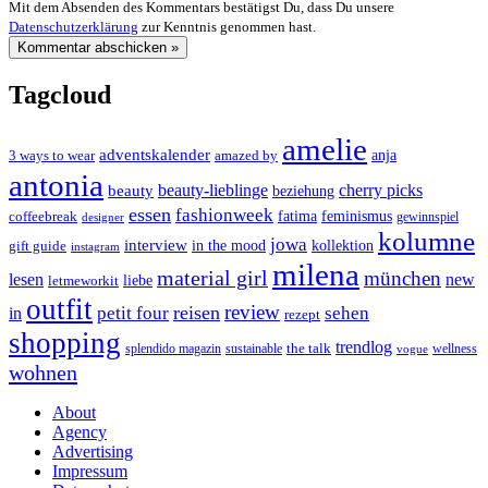
Mit dem Absenden des Kommentars bestätigst Du, dass Du unsere
Datenschutzerklärung
zur Kenntnis genommen hast.
Tagcloud
amelie
adventskalender
anja
3 ways to wear
amazed by
antonia
cherry picks
beauty-lieblinge
beauty
beziehung
essen
fashionweek
feminismus
coffeebreak
fatima
designer
gewinnspiel
kolumne
jowa
interview
gift guide
in the mood
kollektion
instagram
milena
material girl
münchen
lesen
new
liebe
letmeworkit
outfit
review
reisen
petit four
sehen
in
rezept
shopping
trendlog
the talk
splendido magazin
sustainable
wellness
vogue
wohnen
About
Agency
Advertising
Impressum