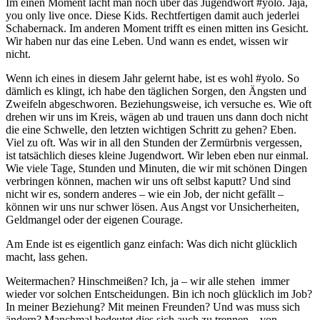
Im einen Moment lacht man noch über das Jugendwort #yolo. Jaja,
you only live once. Diese Kids. Rechtfertigen damit auch jederlei
Schabernack. Im anderen Moment trifft es einen mitten ins Gesicht.
Wir haben nur das eine Leben. Und wann es endet, wissen wir
nicht.
Wenn ich eines in diesem Jahr gelernt habe, ist es wohl #yolo. So
dämlich es klingt, ich habe den täglichen Sorgen, den Ängsten und
Zweifeln abgeschworen. Beziehungsweise, ich versuche es. Wie oft
drehen wir uns im Kreis, wägen ab und trauen uns dann doch nicht
die eine Schwelle, den letzten wichtigen Schritt zu gehen? Eben.
Viel zu oft. Was wir in all den Stunden der Zermürbnis vergessen,
ist tatsächlich dieses kleine Jugendwort. Wir leben eben nur einmal.
Wie viele Tage, Stunden und Minuten, die wir mit schönen Dingen
verbringen können, machen wir uns oft selbst kaputt? Und sind
nicht wir es, sondern anderes – wie ein Job, der nicht gefällt –
können wir uns nur schwer lösen. Aus Angst vor Unsicherheiten,
Geldmangel oder der eigenen Courage.
Am Ende ist es eigentlich ganz einfach: Was dich nicht glücklich
macht, lass gehen.
Weitermachen? Hinschmeißen? Ich, ja – wir alle stehen immer
wieder vor solchen Entscheidungen. Bin ich noch glücklich im Job?
In meiner Beziehung? Mit meinen Freunden? Und was muss sich
ändern? Manchmal bedeutet dies sich auch zu trennen – von