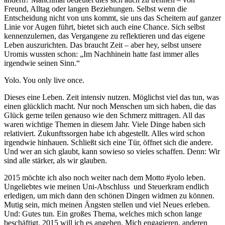
Freund, Alltag oder langen Beziehungen. Selbst wenn die
Entscheidung nicht von uns kommt, sie uns das Scheitern auf ganzer
Linie vor Augen führt, bietet sich auch eine Chance. Sich selbst
kennenzulernen, das Vergangene zu reflektieren und das eigene
Leben auszurichten. Das braucht Zeit – aber hey, selbst unsere
Uromis wussten schon: „Im Nachhinein hatte fast immer alles
irgendwie seinen Sinn.“
Yolo. You only live once.
Dieses eine Leben. Zeit intensiv nutzen. Möglichst viel das tun, was
einen glücklich macht. Nur noch Menschen um sich haben, die das
Glück gerne teilen genauso wie den Schmerz mittragen. All das
waren wichtige Themen in diesem Jahr. Viele Dinge haben sich
relativiert. Zukunftssorgen habe ich abgestellt. Alles wird schon
irgendwie hinhauen. Schließt sich eine Tür, öffnet sich die andere.
Und wer an sich glaubt, kann sowieso so vieles schaffen. Denn: Wir
sind alle stärker, als wir glauben.
2015 möchte ich also noch weiter nach dem Motto #yolo leben.
Ungeliebtes wie meinen Uni-Abschluss und Steuerkram endlich
erledigen, um mich dann den schönen Dingen widmen zu können.
Mutig sein, mich meinen Ängsten stellen und viel Neues erleben.
Und: Gutes tun. Ein großes Thema, welches mich schon lange
beschäftigt. 2015 will ich es angehen. Mich engagieren, anderen