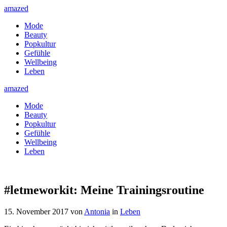
amazed
Mode
Beauty
Popkultur
Gefühle
Wellbeing
Leben
amazed
Mode
Beauty
Popkultur
Gefühle
Wellbeing
Leben
#letmeworkit: Meine Trainingsroutine
15. November 2017
von
Antonia
in
Leben