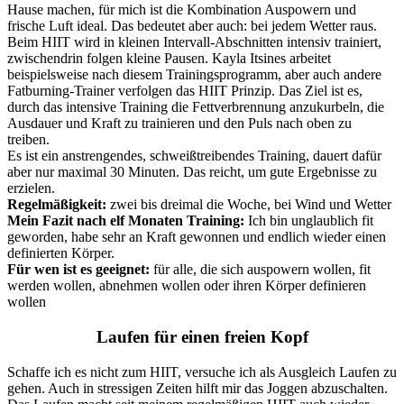
Hause machen, für mich ist die Kombination Auspowern und
frische Luft ideal. Das bedeutet aber auch: bei jedem Wetter raus.
Beim HIIT wird in kleinen Intervall-Abschnitten intensiv trainiert,
zwischendrin folgen kleine Pausen. Kayla Itsines arbeitet
beispielsweise nach diesem Trainingsprogramm, aber auch andere
Fatburning-Trainer verfolgen das HIIT Prinzip. Das Ziel ist es,
durch das intensive Training die Fettverbrennung anzukurbeln, die
Ausdauer und Kraft zu trainieren und den Puls nach oben zu
treiben.
Es ist ein anstrengendes, schweißtreibendes Training, dauert dafür
aber nur maximal 30 Minuten. Das reicht, um gute Ergebnisse zu
erzielen.
Regelmäßigkeit:
zwei bis dreimal die Woche, bei Wind und Wetter
Mein Fazit nach elf Monaten Training:
Ich bin unglaublich fit
geworden, habe sehr an Kraft gewonnen und endlich wieder einen
definierten Körper.
Für wen ist es geeignet:
für alle, die sich auspowern wollen, fit
werden wollen, abnehmen wollen oder ihren Körper definieren
wollen
Laufen für einen freien Kopf
Schaffe ich es nicht zum HIIT, versuche ich als Ausgleich Laufen zu
gehen. Auch in stressigen Zeiten hilft mir das Joggen abzuschalten.