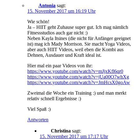
Antonia
sagt:
15. November 2017 um 16:19 Uhr
Wie schön!
Ja – HIIT geht Zuhause super gut. Ich mag nämlich
Fitnessstudios auch gar nicht :)
Neben Kayla Itsines (die nicht für Anfänger geeignet
ist) mag ich Mady Morrison. Sie macht Yoga Videos,
aber auch HIIT Videos, weil eben die Kombi aus
Dehnen, Ausdauer und Kraft ideal ist.
Hier mal ein paar Videos von ihr:
https://www.youtube.com/watch?v=mJjxKfl6qr0
https://www.youtube.com/watch?v=jUa00O7whXg
https://www.youtube.com/watch?v=JmHcsX0goAw
Zweimal die Woche ein Training :) und man merkt
relativ schnell Ergebnisse :)
Viel Spaß :)
Antworten
Christina
sagt:
15. November 2017 um 17:17 Uhr