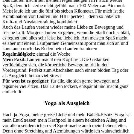
Das Laufen macht seit meinem regelmäßigen HIIT auch wieder
Spaß, denn ich sterbe nicht gefühlt nach 100 Metern an Atemnot.
Meist laufe ich um die fünf bis sieben Kilometer. Für mich ist die
Kombination von Laufen und HIIT perfekt – denn so habe ich
Kraft- und Ausdauertraining kombiniert.
Auch das Laufen vereint wieder meine Liebe zu Bewegung und
frische Luft. Morgens laufen zu gehen, wenn die Stadt noch schläft,
es regnet und alles sehr leise ist, liebe ich. Am meisten Spaß macht
es aber mit einem Laufpartner. Gemeinsam spornt man sich an und
kann auch noch das Reden beim Laufen trainieren.
Regelmäßigkeit:
einmal die Woche
Mein Fazit:
Laufen macht den Kopf frei. Die Gedanken
verflüchtigen sich, die körperliche Bewegung tritt in den
Vordergrund. Perfekt zum Abschalten nach einem blöden Tag oder
als Ausgleich bei zu viel Stress.
Für wen ist es geeignet:
für alle, die sich gerne bewegen und
tagsüber viel sitzen. Das Laufen lockert, entspannt und macht ganz
einfach fit.
Yoga als Ausgleich
Hach ja, Yoga, meine große Liebe und mein Ballett-Ersatz. Yoga ist
mein Ent-Stresser, mein Kraftpool in einem hektischen Alltag und
vor allem seitdem ich so viel Sport mache auch mein Lebensretter.
Denn ohne Stretching und Atemübungen würde ich wahrscheinlich