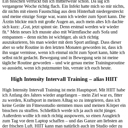
Ein bisschen verrückt bin ich mittlerweile schon. Da lag ich
vergangene Woche richtig flach. Ein Infekt hatte mich so mir nichts,
dir nichts mit einem Faustschlag aus dem Hinterhalt niedergestreckt
und meine einzige Sorge war, wann ich wieder zum Sport kann. Die
Ärztin blickte mich mit große Augen an, auch mein altes Ich dachte
sich kurz: „Gut, jetzt spinnt sie. Denn erstmal werden wir wieder
fit.“ Mein neues Ich musste also mit Wärmflasche aufs Sofa und
entspannen – denn nichts ist wichtiger, als sich richtig
auszukurieren, bis man wieder mit dem Sport anfängt. Dass dieser
aber so sehr Routine in den letzten Monaten geworden ist, dass ich
ihn sogar vermisse, wenn ich einmal nicht zum Sport kann, hätte ich
selbst nicht gedacht. Bewegung und in Bewegung sein ist meine
tägliche Routine geworden – und wie genau meine Trainingsroutine
so aussieht, wenn ich putzmunter bin, verrate ich euch heute.
High Intensity Intervall Training – alias HIIT
High Intensity Intervall Training ist mein Hauptsport. Mit HIIT habe
ich Anfang des Jahres wieder angefangen – mein Ziel war es, fitter
zu werden, Kraftsport in meinen Alltag so zu integrieren, dass ich
keine Geräte im Fitnessstudio stemmen muss und meinen Körper ein
bisschen zu straffen. Schließlich werde ich ja auch nicht jünger.
Außerdem wollte ich mich richtig auspowern, so einen Ausgleich
zum Tag vor dem Laptop schaffen – und das Ganze am liebsten an
der frischen Luft. HIIT kann man natürlich auch im Studio oder zu