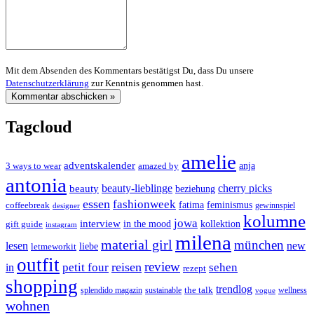
Mit dem Absenden des Kommentars bestätigst Du, dass Du unsere
Datenschutzerklärung
zur Kenntnis genommen hast.
Tagcloud
amelie
adventskalender
anja
3 ways to wear
amazed by
antonia
cherry picks
beauty-lieblinge
beauty
beziehung
essen
fashionweek
feminismus
coffeebreak
fatima
designer
gewinnspiel
kolumne
jowa
interview
gift guide
in the mood
kollektion
instagram
milena
material girl
münchen
lesen
new
liebe
letmeworkit
outfit
review
reisen
petit four
sehen
in
rezept
shopping
trendlog
the talk
splendido magazin
sustainable
wellness
vogue
wohnen