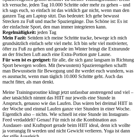
ich versuche, jeden Tag 10.000 Schritte oder mehr zu gehen – und
ich sags euch, so einfach ist das wirklich gar nicht, wenn man den
ganzen Tag am Laptop sitzt. Das bedeutet: Ich gehe bewusst
Strecken zu Fuß und mache Spaziergänge. Das Schöne ist: Es ist
der einfachste Sport, den man immer integrieren kann.
Regelmäßigkeit:
jeden Tag
Mein Fazit:
Seitdem ich meine Schritte tracke, bewege ich mich
grundsätzlich einfach sehr viel mehr. Ich bin sehr viel motivierter,
öfter zu Fuß zu gehen und gerade im Winter bringt die Extrarunde
an der frischen Luft auch eine Extra-Portion gute Laune.
Für wen ist es geeignet:
für alle, die sich ganz langsam in Richtung
Sport bewegen wollen. Mit (bewusstem) Spazierengehen schafft
man Bewusstsein für Bewegung und ihr werdet euch wundern, was
es ausmacht, wenn man täglich 10.000 Schritte geht. Auch das
macht fitter, als man denkt.
Meine Trainingsroutine klingt jetzt unfassbar anstrengend und viel –
aber tatsächlich nimmt das HIIT nur jeweils eine Stunde in
Anspruch, genauso wie das Laufen. Das wären bei dreimal HIIT in
der Woche und einmal Laufen ganze vier Stunden in einer Woche.
Eigentlich also – nichts. Wie schnell ist eine Stunde im Instagram-
Feed verdaddelt? Genau! Für mich ist die Kombination aus
Ausdauer- und Kraftsport gerade beim HIIT ideal, denn ich wollte
ja vorrangig fit werden und nicht Gewicht verlieren. Yoga ist dann
der stille Ausgleich.