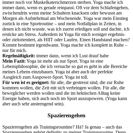
immer noch vor Muskelkaterschmerzen sterben. Yoga mache ich
immer dann, wenn es gerade reinpasst. Oft vor dem Schlafengehen,
zwischendrin wenn meine Schultern knacksen oder bewusst am
Morgen als Aufstehritual am Wochenende. Yoga war mein Einstieg
zurück in eine Sportroutine – und mein Notfallplan in Zeiten, in
denen ich nicht wusste, was ich zuerst erledigen soll und dachte, ich
ersticke am Stress. Außerdem ist Yoga für mich weniger ergebnis-
oder zielorientiert, als HIIT oder Laufen. Einen Handstand machen?
Kommt bestimmt irgendwann. Yoga mache ich komplett in Ruhe –
nur für mich.
Regelmäßigkeit:
immer dann, wenn ich Lust drauf habe
Mein Fazit:
Yoga ist mehr als nur Sport. Yoga ist eine
Lebensphilosophie, die ich versuche so gut es geht in alle Bereiche
meines Lebens einzubauen. Yoga ist aber auch der perfekte
Ausgleich zum Auspower-Sport. Yoga ist toll.
Für wen ist es geeignet:
für alle, die gestresst sind, die zur Ruhe
kommen wollen, die Zeit mit sich verbringen wollen. Für alle, die
beweglicher werden wollen und die im hektischen Alltag keine
Energie haben, sich auch noch im Sport auszupowern. (Yoga kann
aber auch sehr anstrengend sein).
Spazierengehen
Spazierengehen als Trainingsrountine? Hä? Ja genau – auch das
Spazierengehen gehört definitiv zu meiner Trainingsroutine. Denn