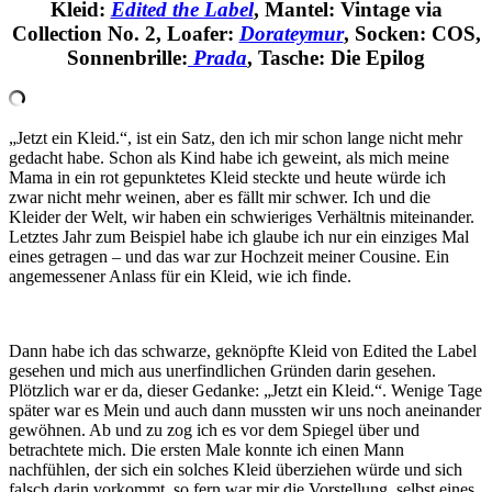
Kleid:
Edited the Label
, Mantel: Vintage via
Collection No. 2, Loafer:
Dorateymur
, Socken: COS,
Sonnenbrille:
Prada
, Tasche: Die Epilog
„Jetzt ein Kleid.“, ist ein Satz, den ich mir schon lange nicht mehr
gedacht habe. Schon als Kind habe ich geweint, als mich meine
Mama in ein rot gepunktetes Kleid steckte und heute würde ich
zwar nicht mehr weinen, aber es fällt mir schwer. Ich und die
Kleider der Welt, wir haben ein schwieriges Verhältnis miteinander.
Letztes Jahr zum Beispiel habe ich glaube ich nur ein einziges Mal
eines getragen – und das war zur Hochzeit meiner Cousine. Ein
angemessener Anlass für ein Kleid, wie ich finde.
Dann habe ich das schwarze, geknöpfte Kleid von Edited the Label
gesehen und mich aus unerfindlichen Gründen darin gesehen.
Plötzlich war er da, dieser Gedanke: „Jetzt ein Kleid.“. Wenige Tage
später war es Mein und auch dann mussten wir uns noch aneinander
gewöhnen. Ab und zu zog ich es vor dem Spiegel über und
betrachtete mich. Die ersten Male konnte ich einen Mann
nachfühlen, der sich ein solches Kleid überziehen würde und sich
falsch darin vorkommt, so fern war mir die Vorstellung, selbst eines