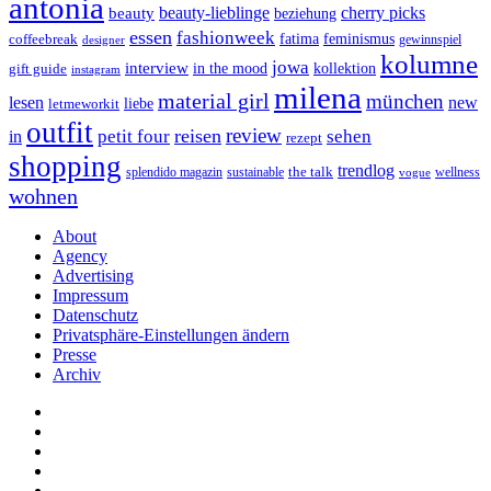
antonia
cherry picks
beauty-lieblinge
beauty
beziehung
essen
fashionweek
feminismus
coffeebreak
fatima
designer
gewinnspiel
kolumne
jowa
interview
gift guide
in the mood
kollektion
instagram
milena
material girl
münchen
lesen
new
liebe
letmeworkit
outfit
review
reisen
petit four
sehen
in
rezept
shopping
trendlog
the talk
splendido magazin
sustainable
wellness
vogue
wohnen
About
Agency
Advertising
Impressum
Datenschutz
Privatsphäre-Einstellungen ändern
Presse
Archiv