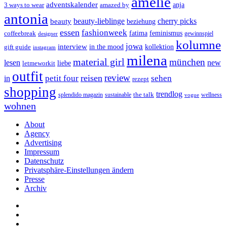
amelie
adventskalender
anja
3 ways to wear
amazed by
antonia
cherry picks
beauty-lieblinge
beauty
beziehung
essen
fashionweek
feminismus
coffeebreak
fatima
designer
gewinnspiel
kolumne
jowa
interview
gift guide
in the mood
kollektion
instagram
milena
material girl
münchen
lesen
new
liebe
letmeworkit
outfit
review
reisen
petit four
sehen
in
rezept
shopping
trendlog
the talk
splendido magazin
sustainable
wellness
vogue
wohnen
About
Agency
Advertising
Impressum
Datenschutz
Privatsphäre-Einstellungen ändern
Presse
Archiv