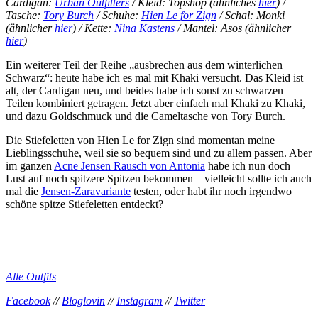
Cardigan:
Urban Outfitters
/ Kleid: Topshop (ähnliches
hier
) /
Tasche:
Tory Burch
/ Schuhe:
Hien Le for Zign
/ Schal: Monki
(ähnlicher
hier
) / Kette:
Nina Kastens
/ Mantel: Asos (ähnlicher
hier
)
Ein weiterer Teil der Reihe „ausbrechen aus dem winterlichen
Schwarz“: heute habe ich es mal mit Khaki versucht. Das Kleid ist
alt, der Cardigan neu, und beides habe ich sonst zu schwarzen
Teilen kombiniert getragen. Jetzt aber einfach mal Khaki zu Khaki,
und dazu Goldschmuck und die Cameltasche von Tory Burch.
Die Stiefeletten von Hien Le for Zign sind momentan meine
Lieblingsschuhe, weil sie so bequem sind und zu allem passen. Aber
im ganzen
Acne Jensen Rausch von Antonia
habe ich nun doch
Lust auf noch spitzere Spitzen bekommen – vielleicht sollte ich auch
mal die
Jensen-Zaravariante
testen, oder habt ihr noch irgendwo
schöne spitze Stiefeletten entdeckt?
Alle Outfits
Facebook
//
Bloglovin
//
Instagram
//
Twitter