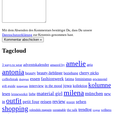
Mit dem Absenden des Kommentars bestätigst Du, dass Du unsere
Datenschutzerklärung
zur Kenntnis genommen hast.
Tagcloud
amelie
adventskalender
anja
3 ways to wear
amazed by
antonia
cherry picks
beauty-lieblinge
beauty
beziehung
essen
fashionweek
feminismus
coffeebreak
fatima
designer
gewinnspiel
kolumne
jowa
interview
gift guide
in the mood
kollektion
instagram
milena
material girl
münchen
lesen
new
liebe
letmeworkit
outfit
review
reisen
petit four
sehen
in
rezept
shopping
trendlog
the talk
splendido magazin
sustainable
wellness
vogue