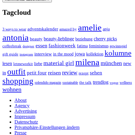
Tagcloud
amelie
adventskalender
anja
3 ways to wear
amazed by
antonia
cherry picks
beauty-lieblinge
beauty
beziehung
essen
fashionweek
feminismus
coffeebreak
fatima
designer
gewinnspiel
kolumne
jowa
interview
gift guide
in the mood
kollektion
instagram
milena
material girl
münchen
lesen
new
liebe
letmeworkit
outfit
review
reisen
petit four
sehen
in
rezept
shopping
trendlog
the talk
splendido magazin
sustainable
wellness
vogue
wohnen
About
Agency
Advertising
Impressum
Datenschutz
Privatsphäre-Einstellungen ändern
Presse