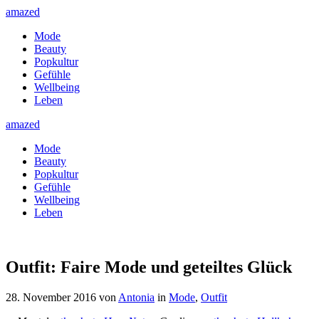
amazed
Mode
Beauty
Popkultur
Gefühle
Wellbeing
Leben
amazed
Mode
Beauty
Popkultur
Gefühle
Wellbeing
Leben
Outfit: Faire Mode und geteiltes Glück
28. November 2016
von
Antonia
in
Mode
,
Outfit