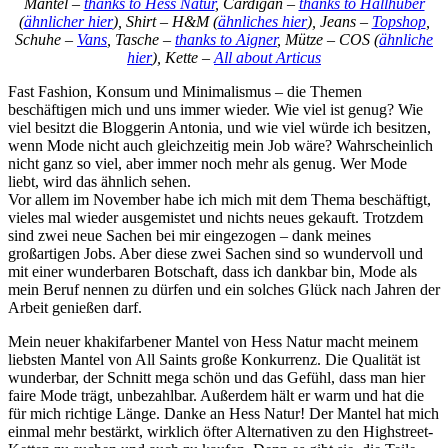
Mantel –
thanks to Hess Natur
, Cardigan –
thanks to Hallhuber
(
ähnlicher hier
), Shirt – H&M (
ähnliches hier
), Jeans –
Topshop
,
Schuhe –
Vans
, Tasche –
thanks to Aigner
, Mütze – COS (
ähnliche
hier
), Kette –
All about Articus
Fast Fashion, Konsum und Minimalismus – die Themen
beschäftigen mich und uns immer wieder. Wie viel ist genug? Wie
viel besitzt die Bloggerin Antonia, und wie viel würde ich besitzen,
wenn Mode nicht auch gleichzeitig mein Job wäre? Wahrscheinlich
nicht ganz so viel, aber immer noch mehr als genug. Wer Mode
liebt, wird das ähnlich sehen.
Vor allem im November habe ich mich mit dem Thema beschäftigt,
vieles mal wieder ausgemistet und nichts neues gekauft. Trotzdem
sind zwei neue Sachen bei mir eingezogen – dank meines
großartigen Jobs. Aber diese zwei Sachen sind so wundervoll und
mit einer wunderbaren Botschaft, dass ich dankbar bin, Mode als
mein Beruf nennen zu dürfen und ein solches Glück nach Jahren der
Arbeit genießen darf.
Mein neuer khakifarbener Mantel von Hess Natur macht meinem
liebsten Mantel von All Saints große Konkurrenz. Die Qualität ist
wunderbar, der Schnitt mega schön und das Gefühl, dass man hier
faire Mode trägt, unbezahlbar. Außerdem hält er warm und hat die
für mich richtige Länge. Danke an Hess Natur! Der Mantel hat mich
einmal mehr bestärkt, wirklich öfter Alternativen zu den Highstreet-