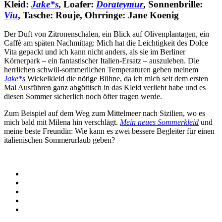
Kleid:
Jake*s
, Loafer:
Dorateymur
, Sonnenbrille:
Viu
, Tasche: Rouje, Ohrringe: Jane Koenig
Der Duft von Zitronenschalen, ein Blick auf Olivenplantagen, ein
Caffè am späten Nachmittag: Mich hat die Leichtigkeit des Dolce
Vita gepackt und ich kann nicht anders, als sie im Berliner
Körnerpark – ein fantastischer Italien-Ersatz – auszuleben. Die
herrlichen schwül-sommerlichen Temperaturen geben meinem
Jake*s
Wickelkleid die nötige Bühne, da ich mich seit dem ersten
Mal Ausführen ganz abgöttisch in das Kleid verliebt habe und es
diesen Sommer sicherlich noch öfter tragen werde.
Zum Beispiel auf dem Weg zum Mittelmeer nach Sizilien, wo es
mich bald mit Milena hin verschlägt.
Mein neues Sommerkleid
und
meine beste Freundin: Wie kann es zwei bessere Begleiter für einen
italienischen Sommerurlaub geben?