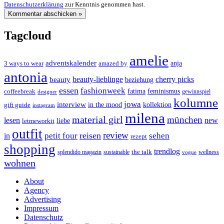
Datenschutzerklärung
zur Kenntnis genommen hast.
Tagcloud
amelie
adventskalender
anja
3 ways to wear
amazed by
antonia
cherry picks
beauty-lieblinge
beauty
beziehung
essen
fashionweek
feminismus
coffeebreak
fatima
designer
gewinnspiel
kolumne
jowa
interview
gift guide
in the mood
kollektion
instagram
milena
material girl
münchen
lesen
new
liebe
letmeworkit
outfit
review
reisen
petit four
sehen
in
rezept
shopping
trendlog
the talk
splendido magazin
sustainable
wellness
vogue
wohnen
About
Agency
Advertising
Impressum
Datenschutz