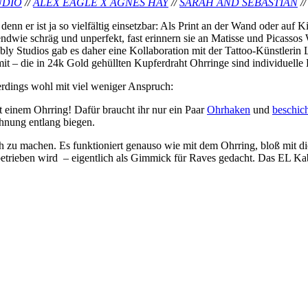
UDIO
//
ALEX EAGLE X AGNES HAY
//
SARAH AND SEBASTIAN
/
enn er ist ja so vielfältig einsetzbar: Als Print an der Wand oder auf
gendwie schräg und unperfekt, fast erinnern sie an Matisse und Picass
ly Studios gab es daher eine Kollaboration mit der Tattoo-Künstlerin
t – die in 24k Gold gehüllten Kupferdraht Ohrringe sind individuelle
rdings wohl mit viel weniger Anspruch:
it einem Ohrring! Dafür braucht ihr nur ein Paar
Ohrhaken
und
beschic
chnung entlang biegen.
fach zu machen. Es funktioniert genauso wie mit dem Ohrring, bloß mit 
rie betrieben wird – eigentlich als Gimmick für Raves gedacht. Das EL 