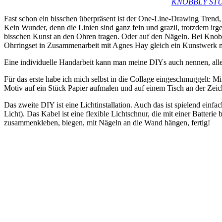
KNOBBLY ST
Fast schon ein bisschen überpräsent ist der One-Line-Drawing Trend, d
Kein Wunder, denn die Linien sind ganz fein und grazil, trotzdem ir
bisschen Kunst an den Ohren tragen. Oder auf den Nägeln. Bei Knobb
Ohrringset in Zusammenarbeit mit Agnes Hay gleich ein Kunstwerk mi
Eine individuelle Handarbeit kann man meine DIYs auch nennen, alle
Für das erste habe ich mich selbst in die Collage eingeschmuggelt: M
Motiv auf ein Stück Papier aufmalen und auf einem Tisch an der Zei
Das zweite DIY ist eine Lichtinstallation. Auch das ist spielend ein
Licht). Das Kabel ist eine flexible Lichtschnur, die mit einer Batte
zusammenkleben, biegen, mit Nägeln an die Wand hängen, fertig!