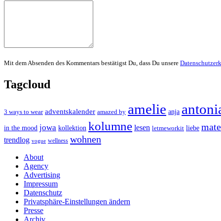
Mit dem Absenden des Kommentars bestätigst Du, dass Du unsere
Datenschutzer
Tagcloud
amelie
antoni
adventskalender
anja
3 ways to wear
amazed by
kolumne
mater
jowa
lesen
in the mood
kollektion
liebe
letmeworkit
wohnen
trendlog
wellness
vogue
About
Agency
Advertising
Impressum
Datenschutz
Privatsphäre-Einstellungen ändern
Presse
Archiv