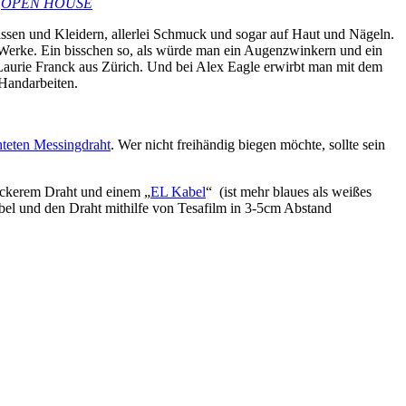
/
OPEN HOUSE
 Kissen und Kleidern, allerlei Schmuck und sogar auf Haut und Nägeln.
os Werke. Ein bisschen so, als würde man ein Augenzwinkern und ein
 Laurie Franck aus Zürich. Und bei Alex Eagle erwirbt man mit dem
 Handarbeiten.
hteten Messingdraht
. Wer nicht freihändig biegen möchte, sollte sein
dickerem Draht und einem „
EL Kabel
“ (ist mehr blaues als weißes
Kabel und den Draht mithilfe von Tesafilm in 3-5cm Abstand