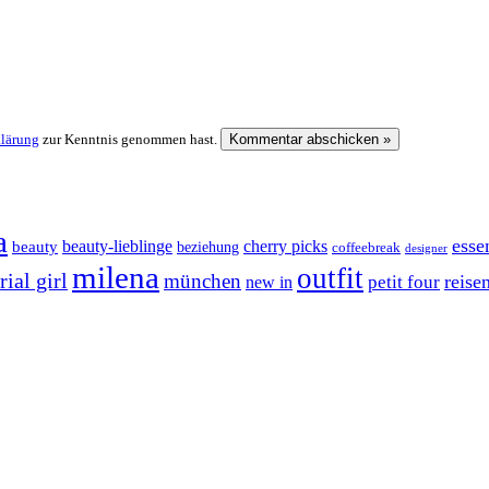
klärung
zur Kenntnis genommen hast.
a
esse
cherry picks
beauty-lieblinge
beauty
beziehung
coffeebreak
designer
milena
outfit
ial girl
münchen
reise
petit four
new in