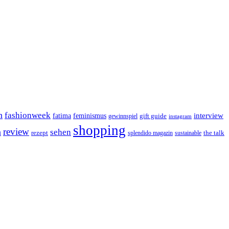
n
fashionweek
interview
feminismus
fatima
gift guide
gewinnspiel
instagram
shopping
review
n
sehen
rezept
the talk
splendido magazin
sustainable