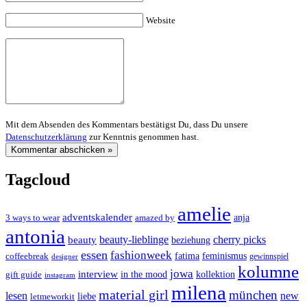
Website
Mit dem Absenden des Kommentars bestätigst Du, dass Du unsere
Datenschutzerklärung
zur Kenntnis genommen hast.
Tagcloud
amelie
adventskalender
anja
3 ways to wear
amazed by
antonia
cherry picks
beauty-lieblinge
beauty
beziehung
essen
fashionweek
feminismus
coffeebreak
fatima
designer
gewinnspiel
kolumne
jowa
interview
gift guide
in the mood
kollektion
instagram
milena
material girl
münchen
lesen
new
liebe
letmeworkit