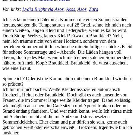
Von links:
Lydia Bright via Asos
,
Asos
,
Asos
,
Zara
Ich stecke in einem Dilemma. Kommen die ersten Sonnenstrahlen
heraus, steigen die Temperaturen auf 28 Grad, sehne ich mich nach
einem weißen, langen Kleid und Lederjacke, wenn es kälter wird.
Doch Stopp: Weißes, langes Kleid? Etwa ein Brautkleid? Nein,
nein, ich träume nicht von einer Hochzeit, sondern von dem
perfekten Sommeroutfit. Ich wünsche mir ein luftiges schickes Kleid
für schöne Sommertage und – Abende. Die Läden hängen voll
davon, doch jedes Mal, wenn ich mich einem solchen Sommerkleid
nähere, ruft mein Kopf: Brautkleid, Brautkleid, du wirst aussehen,
wie eine Braut.
Spinne ich? Oder ist die Konnotation mit einem Brautkleid wirklich
so präsent?
Ich bin mir nicht sicher. Weiße Kleider assozieren automatisch
Hochzeit, Heirat oder Brautkleid. Doch gibt es auch tausende von
Frauen, die im Sommer lange weiße Kleider tragen. Dabei so lässig
wie möglich aussehen, im Café sitzen und Aperol trinken oder am
Strand entlang flanieren. Und wer mich kennt, weiß: Ich stürze mich
mit Sicherheit nicht auf die mit Spitze und strassbesetzen
Sommerkleidchen. Eher clean und pur dürfen sie sein, gerne auch
gebrochen-weiß oder eierschalenweiß. Trotzdem: Irgendwie bin ich
unsicher.