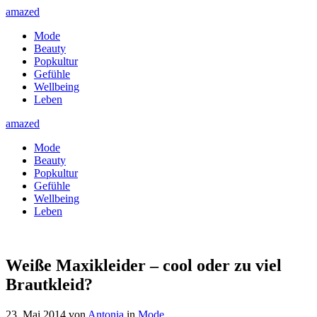
amazed
Mode
Beauty
Popkultur
Gefühle
Wellbeing
Leben
amazed
Mode
Beauty
Popkultur
Gefühle
Wellbeing
Leben
Weiße Maxikleider – cool oder zu viel
Brautkleid?
23. Mai 2014
von
Antonia
in
Mode