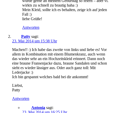
würde gerne an meinem Geburstag so feiern – aber vl.
wirkts zu schnell zu brautig haha :)
Mein Kleid, sollte ich es behalten, zeige ich auf jeden
Fall :)
liebe Grüße!
Antworten
Patty
sagt:
23. Mai 2014 um 15:38 Uhr
Machen!! :) Ich habe das zweite von links und liebe es! Vor
allem in Kombination mit einem Blumenkranz, auch wenn
das wieder sehr an ein Hochzeitskleid erinnert. Dann noch
eine braune Fransenjacke dazu, braune Sandalen und schon
sieht es wieder lässiger aus. Oder auch ganz toll: Mit
Lederjacke :)
Ich bin gespannt welches bald bei dir ankommt!
Liebst,
Patty
Antworten
Antonia
sagt:
23. Mai 2014 um 16:25 Uhr