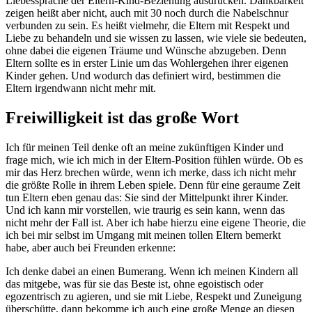
Liebessprache der Eltern-Kind-Beziehung ausdrücken. Dankbarkeit
zeigen heißt aber nicht, auch mit 30 noch durch die Nabelschnur
verbunden zu sein. Es heißt vielmehr, die Eltern mit Respekt und
Liebe zu behandeln und sie wissen zu lassen, wie viele sie bedeuten,
ohne dabei die eigenen Träume und Wünsche abzugeben. Denn
Eltern sollte es in erster Linie um das Wohlergehen ihrer eigenen
Kinder gehen. Und wodurch das definiert wird, bestimmen die
Eltern irgendwann nicht mehr mit.
Freiwilligkeit ist das große Wort
Ich für meinen Teil denke oft an meine zukünftigen Kinder und
frage mich, wie ich mich in der Eltern-Position fühlen würde. Ob es
mir das Herz brechen würde, wenn ich merke, dass ich nicht mehr
die größte Rolle in ihrem Leben spiele. Denn für eine geraume Zeit
tun Eltern eben genau das: Sie sind der Mittelpunkt ihrer Kinder.
Und ich kann mir vorstellen, wie traurig es sein kann, wenn das
nicht mehr der Fall ist. Aber ich habe hierzu eine eigene Theorie, die
ich bei mir selbst im Umgang mit meinen tollen Eltern bemerkt
habe, aber auch bei Freunden erkenne:
Ich denke dabei an einen Bumerang. Wenn ich meinen Kindern all
das mitgebe, was für sie das Beste ist, ohne egoistisch oder
egozentrisch zu agieren, und sie mit Liebe, Respekt und Zuneigung
überschütte, dann bekomme ich auch eine große Menge an diesen