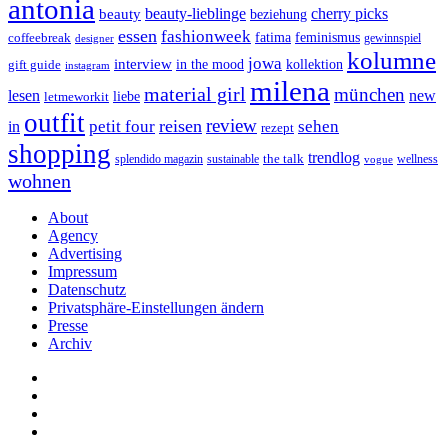
antonia
cherry picks
beauty-lieblinge
beauty
beziehung
essen
fashionweek
feminismus
coffeebreak
fatima
designer
gewinnspiel
kolumne
jowa
interview
gift guide
in the mood
kollektion
instagram
milena
material girl
münchen
lesen
new
liebe
letmeworkit
outfit
review
reisen
petit four
sehen
in
rezept
shopping
trendlog
the talk
splendido magazin
sustainable
wellness
vogue
wohnen
About
Agency
Advertising
Impressum
Datenschutz
Privatsphäre-Einstellungen ändern
Presse
Archiv