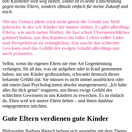
600 Kilometer weit weg ziehen. Dabei ist es keine Entscheidung
gegen meine Eltern, sondern oftmals einfach für meine Zukunft und
mich.
Mit der Geburt allein wird nicht gleich die Schuld zur Welt
gebracht, in der wir Kinder für immer stehen. Es gibt allerdings
Eltern, wie auch meine Mutter, die fast schon Übermenschliches
geleistet haben, um den Kindern ein tolles Leben voller Liebe
und Perspektiven zu ermöglichen. Das macht das schlechte
Gewissen und das Gefühl der ewigen Schuld allerdings nur
noch präsenter.
Selbst, wenn die eigenen Eltern nie eine Art Gegenleistung
verlangen, für all das, was sie aufgeben oder in Kauf genommen
haben, um uns Kinder großzuziehen, schwankt dennoch dieses
bekannte Gefühl mit. Sie müssen es nicht immer ausdrücken oder
mit einem (laut Psycholog:innen absolut unangemessen): „Ich habe
alles für dich getan“ reagieren, um dieses ewige Gefühl des
schlechten Gewissens in uns Kindern zu erwecken. Es ist einfach
da. Eben weil wir unsere Eltern lieben – und ihnen dankbar
entgegentreten möchten.
Gute Eltern verdienen gute Kinder
Philosophie Barbara Bleisch befasst sich ausgiebig mit dem Thema