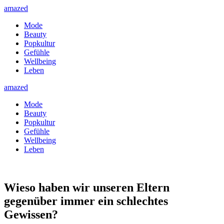
amazed
Mode
Beauty
Popkultur
Gefühle
Wellbeing
Leben
amazed
Mode
Beauty
Popkultur
Gefühle
Wellbeing
Leben
Wieso haben wir unseren Eltern
gegenüber immer ein schlechtes
Gewissen?