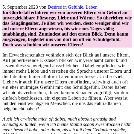
5. September 2023
von
Desireé
in
Gefühle
,
Leben
Im Glücksfall erfahren wir von unseren Eltern von Geburt an
unvergleichbare Fürsorge, Liebe und Wärme. So überleben wir
das Säuglingsalter. Je älter wir werden, desto weniger sind wir
auf unsere Eltern angewiesen, bis wir eines Tages völlig
unabhängig sind.
Zumi
ndest
auf den ersten Blick. Denn kaum
ausgezogen, begleitet uns von dort an oft ein Schuldgefühl.
Doch was schulden wir unseren Eltern?
Im Erwachsenenalter verändert sich der Blick auf unsere Eltern.
Auf pubertierende Ekstasen blicken wir verschämt zurück und
lassen diese schweigend ausschleichen. Dabei empfinden wir
immer mehr Liebe und verstehen die Sprache unserer Eltern und
die Intention hinter all ihrer Taten immer besser. Und so viel
Liebe wir auch für unsere Eltern empfinden, schwingt auch oft
ein eher mulmiges Gefühl mit: das Schuldgefühl. Dabei haben
wir nichts verbrochen, ihnen keinen Schaden zugefügt, sondern
einfach beschlossen, ein eigenes Leben zu führen.
Aber was ist
mit den einst wichtigsten Menschen, die uns das Fahrradfahren
beigebracht haben?
Auch ich erwische mich oft dabei, mich absolut grausig und
schuldig zu fühlen, wenn ich meine Mama schon zwei Wochen nicht
mehr besucht habe, oder dann, als ich mit dem Gedanken spielte,