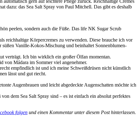
 automatisch gern auf leichtere Pflege zurück. Reichhaltige Cremes
t dazu: das Sea Salt Spray von Paul Mitchell. Das gibt es deshalb
chön peelen, sondern auch die Füße. Das life NK Sugar Scrub
als reichhaltige Körpercremes zu verwenden. Diese brauche ich vor
ner süßen Vanille-Kokos-Mischung und beinhaltet Sonnenblumen-
t verträgt. Ich bin wirklich ein großer Ölfan momentan.
Fluid von Mádara im Sommer viel angenehmer.
cht empfindlich ist und ich meine Schweißdrüsen nicht künstlich
n lässt und gut riecht.
etonte Augenbrauen und leicht abgedeckte Augenschatten möchte ich
i von dem Sea Salt Spray sind – es ist einfach ein absolut perfektes
cebook folgen
und einen Kommentar unter diesem Post hinterlassen.