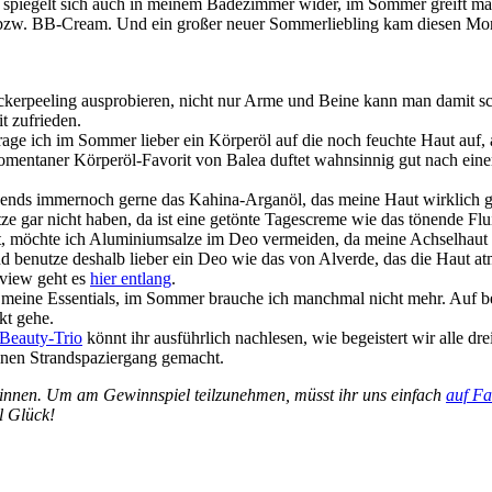
s spiegelt sich auch in meinem Badezimmer wider, im Sommer greift man
- bzw. BB-Cream. Und ein großer neuer Sommerliebling kam diesen Mona
uckerpeeling ausprobieren, nicht nur Arme und Beine kann man damit s
t zufrieden.
ge ich im Sommer lieber ein Körperöl auf die noch feuchte Haut auf, 
momentaner Körperöl-Favorit von Balea duftet wahnsinnig gut nach ei
abends immernoch gerne das Kahina-Arganöl, das meine Haut wirklich gu
tze gar nicht haben, da ist eine getönte Tagescreme wie das tönende 
, möchte ich Aluminiumsalze im Deo vermeiden, da meine Achselhaut re
 benutze deshalb lieber ein Deo wie das von Alverde, das die Haut atme
eview geht es
hier entlang
.
 meine Essentials, im Sommer brauche ich manchmal nicht mehr. Auf b
kt gehe.
Beauty-Trio
könnt ihr ausführlich nachlesen, wie begeistert wir alle dre
inen Strandspaziergang gemacht.
winnen.
Um am Gewinnspiel teilzunehmen, müsst ihr uns einfach
auf Fa
l Glück!