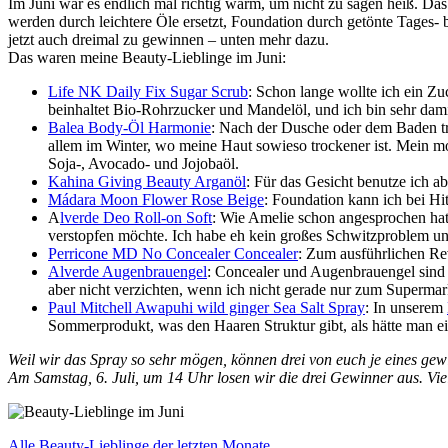
Im Juni war es endlich mal richtig warm, um nicht zu sagen heiß. Da
werden durch leichtere Öle ersetzt, Foundation durch getönte Tages
jetzt auch dreimal zu gewinnen – unten mehr dazu.
Das waren meine Beauty-Lieblinge im Juni:
Life NK Daily Fix Sugar Scrub
: Schon lange wollte ich ein Z
beinhaltet Bio-Rohrzucker und Mandelöl, und ich bin sehr dami
Balea Body-Öl Harmonie
: Nach der Dusche oder dem Baden tra
allem im Winter, wo meine Haut sowieso trockener ist. Mein 
Soja-, Avocado- und Jojobaöl.
Kahina Giving Beauty Arganöl
: Für das Gesicht benutze ich 
Mádara Moon Flower Rose Beige
: Foundation kann ich bei Hi
A
lverde Deo Roll-on Soft
: Wie Amelie schon angesprochen hat
verstopfen möchte. Ich habe eh kein großes Schwitzproblem und
Perricone MD No Concealer Concealer
: Zum ausführlichen R
Alverde Augenbrauengel
: Concealer und Augenbrauengel sind
aber nicht verzichten, wenn ich nicht gerade nur zum Supermar
Paul Mitchell Awapuhi wild ginger Sea Salt Spray
: In unserem
Sommerprodukt, was den Haaren Struktur gibt, als hätte man e
Weil wir das Spray so sehr mögen, können drei von euch je eines ge
Am Samstag, 6. Juli, um 14 Uhr losen wir die drei Gewinner aus. Vie
Alle Beauty-Lieblinge der letzten Monate