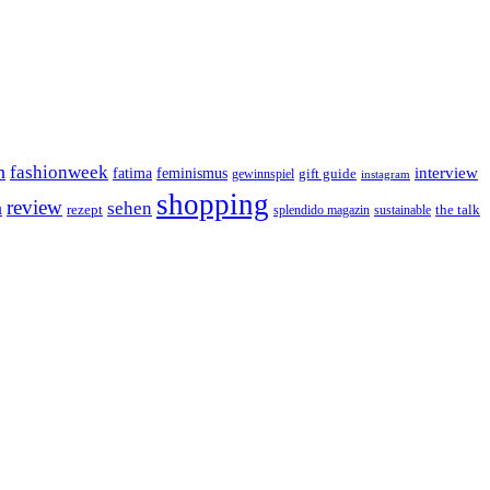
n
fashionweek
interview
feminismus
fatima
gift guide
gewinnspiel
instagram
shopping
review
n
sehen
rezept
the talk
splendido magazin
sustainable