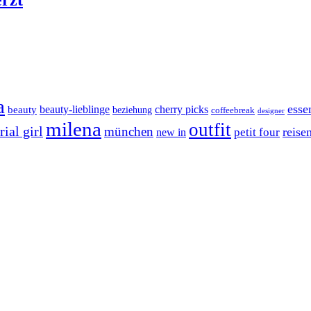
erzt
a
esse
cherry picks
beauty-lieblinge
beauty
beziehung
coffeebreak
designer
milena
outfit
ial girl
münchen
reise
petit four
new in