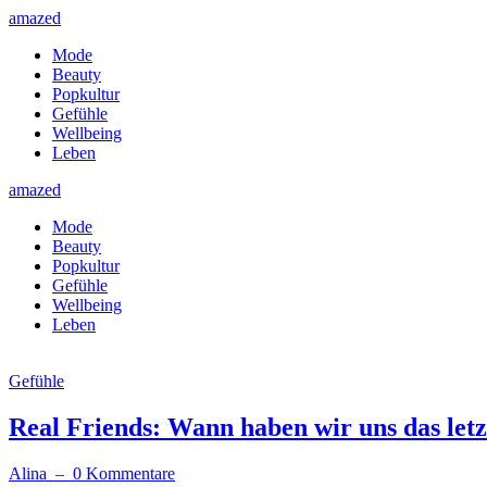
amazed
Mode
Beauty
Popkultur
Gefühle
Wellbeing
Leben
amazed
Mode
Beauty
Popkultur
Gefühle
Wellbeing
Leben
Gefühle
Real Friends: Wann haben wir uns das le
Alina
– 0 Kommentare