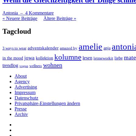
Wenn die Gleichzeitigkeit der Dinge schm
Antonia
– 4 Kommentare
« Neuere Beiträge
Ältere Beiträge »
Tagcloud
amelie
antoni
adventskalender
anja
3 ways to wear
amazed by
kolumne
mater
jowa
lesen
in the mood
kollektion
liebe
letmeworkit
wohnen
trendlog
wellness
vogue
About
Agency
Advertising
Impressum
Datenschutz
Privatsphäre-Einstellungen ändern
Presse
Archiv