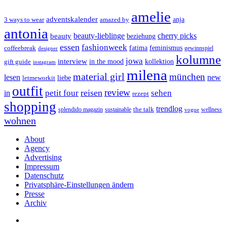
amelie
adventskalender
anja
3 ways to wear
amazed by
antonia
cherry picks
beauty-lieblinge
beauty
beziehung
essen
fashionweek
feminismus
coffeebreak
fatima
designer
gewinnspiel
kolumne
jowa
interview
gift guide
in the mood
kollektion
instagram
milena
material girl
münchen
lesen
new
liebe
letmeworkit
outfit
review
reisen
petit four
sehen
in
rezept
shopping
trendlog
the talk
splendido magazin
sustainable
wellness
vogue
wohnen
About
Agency
Advertising
Impressum
Datenschutz
Privatsphäre-Einstellungen ändern
Presse
Archiv