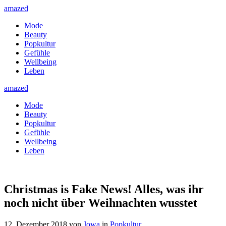
amazed
Mode
Beauty
Popkultur
Gefühle
Wellbeing
Leben
amazed
Mode
Beauty
Popkultur
Gefühle
Wellbeing
Leben
Christmas is Fake News! Alles, was ihr
noch nicht über Weihnachten wusstet
12. Dezember 2018
von
Jowa
in
Popkultur