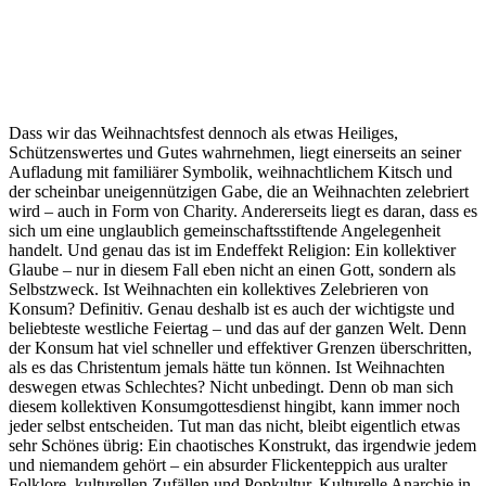
Dass wir das Weihnachtsfest dennoch als etwas Heiliges,
Schützenswertes und Gutes wahrnehmen, liegt einerseits an seiner
Aufladung mit familiärer Symbolik, weihnachtlichem Kitsch und
der scheinbar uneigennützigen Gabe, die an Weihnachten zelebriert
wird – auch in Form von Charity. Andererseits liegt es daran, dass es
sich um eine unglaublich gemeinschaftsstiftende Angelegenheit
handelt. Und genau das ist im Endeffekt Religion: Ein kollektiver
Glaube – nur in diesem Fall eben nicht an einen Gott, sondern als
Selbstzweck. Ist Weihnachten ein kollektives Zelebrieren von
Konsum? Definitiv. Genau deshalb ist es auch der wichtigste und
beliebteste westliche Feiertag – und das auf der ganzen Welt. Denn
der Konsum hat viel schneller und effektiver Grenzen überschritten,
als es das Christentum jemals hätte tun können. Ist Weihnachten
deswegen etwas Schlechtes? Nicht unbedingt. Denn ob man sich
diesem kollektiven Konsumgottesdienst hingibt, kann immer noch
jeder selbst entscheiden. Tut man das nicht, bleibt eigentlich etwas
sehr Schönes übrig: Ein chaotisches Konstrukt, das irgendwie jedem
und niemandem gehört – ein absurder Flickenteppich aus uralter
Folklore, kulturellen Zufällen und Popkultur. Kulturelle Anarchie in