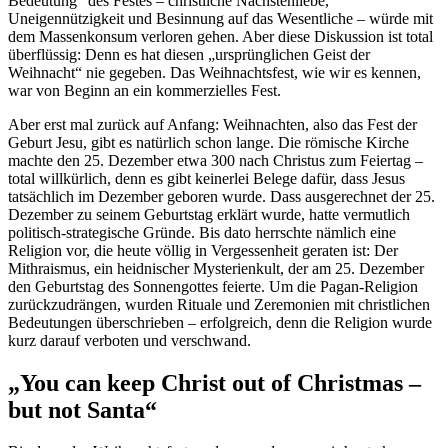
Bedeutung“ des Festes – christliche Nächstenliebe,
Uneigennützigkeit und Besinnung auf das Wesentliche – würde mit
dem Massenkonsum verloren gehen. Aber diese Diskussion ist total
überflüssig: Denn es hat diesen „ursprünglichen Geist der
Weihnacht“ nie gegeben. Das Weihnachtsfest, wie wir es kennen,
war von Beginn an ein kommerzielles Fest.
Aber erst mal zurück auf Anfang: Weihnachten, also das Fest der
Geburt Jesu, gibt es natürlich schon lange. Die römische Kirche
machte den 25. Dezember etwa 300 nach Christus zum Feiertag –
total willkürlich, denn es gibt keinerlei Belege dafür, dass Jesus
tatsächlich im Dezember geboren wurde. Dass ausgerechnet der 25.
Dezember zu seinem Geburtstag erklärt wurde, hatte vermutlich
politisch-strategische Gründe. Bis dato herrschte nämlich eine
Religion vor, die heute völlig in Vergessenheit geraten ist: Der
Mithraismus, ein heidnischer Mysterienkult, der am 25. Dezember
den Geburtstag des Sonnengottes feierte. Um die Pagan-Religion
zurückzudrängen, wurden Rituale und Zeremonien mit christlichen
Bedeutungen überschrieben – erfolgreich, denn die Religion wurde
kurz darauf verboten und verschwand.
„You can keep Christ out of Christmas –
but not Santa“