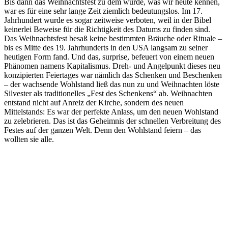
Bis dann das Weihnachtsfest zu dem wurde, was wir heute kennen,
war es für eine sehr lange Zeit ziemlich bedeutungslos. Im 17.
Jahrhundert wurde es sogar zeitweise verboten, weil in der Bibel
keinerlei Beweise für die Richtigkeit des Datums zu finden sind.
Das Weihnachtsfest besaß keine bestimmten Bräuche oder Rituale –
bis es Mitte des 19. Jahrhunderts in den USA langsam zu seiner
heutigen Form fand. Und das, surprise, befeuert von einem neuen
Phänomen namens Kapitalismus. Dreh- und Angelpunkt dieses neu
konzipierten Feiertages war nämlich das Schenken und Beschenken
– der wachsende Wohlstand ließ das nun zu und Weihnachten löste
Silvester als traditionelles „Fest des Schenkens“ ab. Weihnachten
entstand nicht auf Anreiz der Kirche, sondern des neuen
Mittelstands: Es war der perfekte Anlass, um den neuen Wohlstand
zu zelebrieren. Das ist das Geheimnis der schnellen Verbreitung des
Festes auf der ganzen Welt. Denn den Wohlstand feiern – das
wollten sie alle.