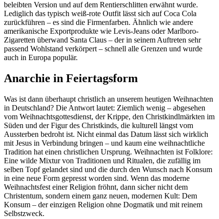
beleibten Version und auf dem Rentierschlitten erwähnt wurde.
Lediglich das typisch weiß-rote Outfit lässt sich auf Coca Cola
zurückführen – es sind die Firmenfarben. Ähnlich wie andere
amerikanische Exportprodukte wie Levis-Jeans oder Marlboro-
Zigaretten überwand Santa Claus – der in seinem Auftreten sehr
passend Wohlstand verkörpert – schnell alle Grenzen und wurde
auch in Europa populär.
Anarchie in Feiertagsform
Was ist dann überhaupt christlich an unserem heutigen Weihnachten
in Deutschland? Die Antwort lautet: Ziemlich wenig – abgesehen
vom Weihnachtsgottesdienst, der Krippe, den Christkindlmärkten im
Süden und der Figur des Christkinds, die kulturell längst vom
Aussterben bedroht ist. Nicht einmal das Datum lässt sich wirklich
mit Jesus in Verbindung bringen – und kaum eine weihnachtliche
Tradition hat einen christlichen Ursprung. Weihnachten ist Folklore:
Eine wilde Mixtur von Traditionen und Ritualen, die zufällig im
selben Topf gelandet sind und die durch den Wunsch nach Konsum
in eine neue Form gepresst worden sind. Wenn das moderne
Weihnachtsfest einer Religion fröhnt, dann sicher nicht dem
Christentum, sondern einem ganz neuen, modernen Kult: Dem
Konsum – der einzigen Religion ohne Dogmatik und mit reinem
Selbstzweck.