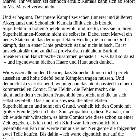
Marvel. Ihr Wunsch sei dennoch erfüllt: Kamala kann sich ab sofort
in Ms. Marvel verwandeln.
Und er beginnt. Der innere Kampf zwischen (innerer und äußerer)
Akzeptanzt und Schönheit. Kamala fühlt sich als blonde
Superheldin in hohen Stiefeln unwohl und merkt, dass sie in ihrem
Superheldinnen-Kostüm nicht sie selbst ist. Dabei setzt Marvel ein
neues Statement: das der unperfekten Heldin, die in einem Outfit
kämpft, das in erster Linie praktisch ist und nicht hübsch. Es ist
unspektakulär und zunächst provisorisch mit altem Burkini,
Sneakern und Bauchtasche zusammen gebastelt – was halt so da ist
– und irgendwann bleiben Haare und Haut auch dunkel.
Wir wissen alle in der Theorie, dass Superheldinnen nicht perfekt
aussehen und hohe Stiefel beim Kämpfen tragen müssen. Und
dennoch ist es erfrischend, wenn genau das nicht passiert in einem
kommerziellen Comic. Eine Heldin, die Fehler macht, die
nicht mehr dem veralteten Frauenbild entspricht und die an sich
selbst zweifelt? Das sind mir sowieso die allerliebsten
Superheldinnen und somit ein Grund, weshalb ich den Comic mit
großer Freude gelesen habe. Sau sympathisch, diese Kamala, und
ich würde mir wünschen, es hätte Comics wie diese schon zu einer
Zeit gegeben, als ich noch ein Kind war. Ich persönlich bin
jedenfalls ein Fan und werde mir aus reiner Neugierde die folgenden
zwei Teile kaufen. Bis dahin – ich warte eigentlich nur auf die