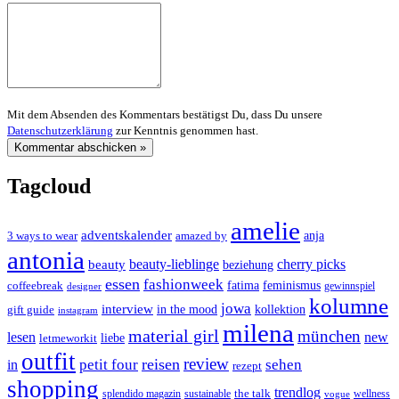
Mit dem Absenden des Kommentars bestätigst Du, dass Du unsere
Datenschutzerklärung
zur Kenntnis genommen hast.
Tagcloud
amelie
adventskalender
anja
3 ways to wear
amazed by
antonia
cherry picks
beauty-lieblinge
beauty
beziehung
essen
fashionweek
feminismus
coffeebreak
fatima
designer
gewinnspiel
kolumne
jowa
interview
gift guide
in the mood
kollektion
instagram
milena
material girl
münchen
lesen
new
liebe
letmeworkit
outfit
review
reisen
petit four
sehen
in
rezept
shopping
trendlog
the talk
splendido magazin
sustainable
wellness
vogue