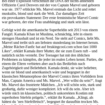
Bei einer Explosion verschmilzt die DNA der nichts ahnenden
Offizierin Carol Denvers mit der von Captain Marvel und geboren
war sie. 1977 erblickte Ms. Marvel erstmals das Licht und rettet
muskulös, blond und stark die Welt. Zur damaligen Zeit
ein provokantes Statement: Der erste feministische Marvel Comic
war geboren, der eine Frau unabhängig und stark sein lässt.
Gefolgt wird die amerikanische Superheldin seit 2013 von einem
Fangirl. Kamala Khan ist Muslima, schmächtig, lebt in einem
strengen Haushalt und ist ein Nerd. Sie steht auf Comics, liebt Ms.
Marvel und treibt sich am liebsten stundenlang im Internet herum.
„Meine Rächer-Fanfic hat auf freakingcool.com schon fast 1000
Likes“, erklärt Kamala ihrer Mutter, die sie zum Essen ruft – und
natürlich nichts versteht. Der Teenager hat mit den üblichen
Problemen zu kämpfen, die jeder im realen Leben kennt. Parties, die
einem die Eltern verbieten aber auch das Bedürfnis nach
Zugehörigkeit und Beliebtheit. Kamala denkt, sie wäre beliebter,
wenn sie blond und amerikanisch wäre und begegnet in der
klassischen Metamorphose der Marvel Comics ihren Vorbildern Iron
Man, Captain America und Ms. Marvel. „Wer willst du sein?“, fragt
Ms. Marvel das frustrierte Mädchen. „Ich will schön sein, stark und
großartig, dafür weniger kompliziert. Ich will du sein. Aber ich
würde mich im klassischen, politisch unkorrekten Kostüm mit
superhohen Stiefeln prügeln.“, erklärt ihr Kamala. „Klingt, als
hättest du ’nen Stiefelfetisch“, begegnet ihr daraufhin trocken Ms.