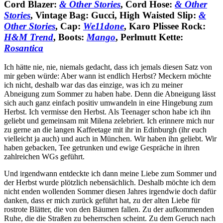
Cord Blazer:
& Other Stories
, Cord Hose:
& Other
Stories
, Vintage Bag: Gucci, High Waisted Slip:
&
Other Stories
, Cap:
We11done
, Karo Plissee Rock:
H&M Trend
, Boots:
Mango
, Perlmutt Kette:
Rosantica
Ich hätte nie, nie, niemals gedacht, dass ich jemals diesen Satz von
mir geben würde: Aber wann ist endlich Herbst? Meckern möchte
ich nicht, deshalb war das das einzige, was ich zu meiner
Abneigung zum Sommer zu haben habe. Denn die Abneigung lässt
sich auch ganz einfach positiv umwandeln in eine Hingebung zum
Herbst. Ich vermisse den Herbst. Als Teenager schon habe ich ihn
geliebt und gemeinsam mit Milena zelebriert. Ich erinnere mich nur
zu gerne an die langen Kaffeetage mit ihr in Edinburgh (ihr euch
vielleicht ja auch) und auch in München. Wir haben ihn geliebt. Wir
haben gebacken, Tee getrunken und ewige Gespräche in ihren
zahlreichen WGs geführt.
Und irgendwann entdeckte ich dann meine Liebe zum Sommer und
der Herbst wurde plötzlich nebensächlich. Deshalb möchte ich dem
nicht enden wollenden Sommer diesen Jahres irgendwie doch dafür
danken, dass er mich zurück geführt hat, zu der alten Liebe für
rostrote Blätter, die von den Bäumen fallen. Zu der aufkommenden
Ruhe, die die Straßen zu beherrschen scheint. Zu dem Geruch nach