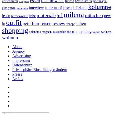
essen
fashionweek
feminismus
coffeebreak
fatima
designer
gewinnspiel
kolumne
jowa
interview
gift guide
in the mood
kollektion
instagram
milena
material girl
münchen
lesen
new
liebe
letmeworkit
outfit
review
reisen
petit four
sehen
in
rezept
shopping
trendlog
the talk
splendido magazin
sustainable
wellness
vogue
wohnen
About
Agency
Advertising
Impressum
Datenschutz
Privatsphäre-Einstellungen ändern
Presse
Archiv