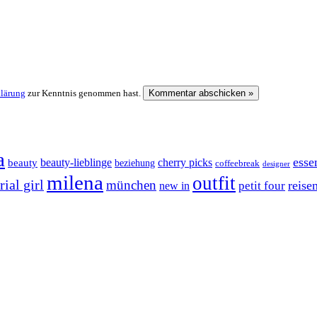
klärung
zur Kenntnis genommen hast.
a
esse
cherry picks
beauty-lieblinge
beauty
beziehung
coffeebreak
designer
milena
outfit
ial girl
münchen
reise
petit four
new in