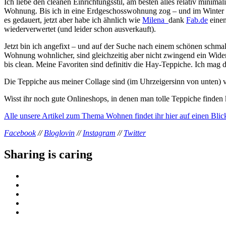
Ich liebe den cleanen Einrichtungsstil, am besten alles relativ minim
Wohnung. Bis ich in eine Erdgeschosswohnung zog – und im Winter 
es gedauert, jetzt aber habe ich ähnlich wie
Milena
dank
Fab.de
einen
wiederverwertet (und leider schon ausverkauft).
Jetzt bin ich angefixt – und auf der Suche nach einem schönen schm
Wohnung wohnlicher, sind gleichzeitig aber nicht zwingend ein Wider
bis clean. Meine Favoriten sind definitiv die Hay-Teppiche. Ich mag
Die Teppiche aus meiner Collage sind (im Uhrzeigersinn von unten)
Wisst ihr noch gute Onlineshops, in denen man tolle Teppiche finden
Alle unsere Artikel zum Thema Wohnen findet ihr hier auf einen Blic
Facebook
//
Bloglovin
//
Instagram
//
Twitter
Sharing is caring