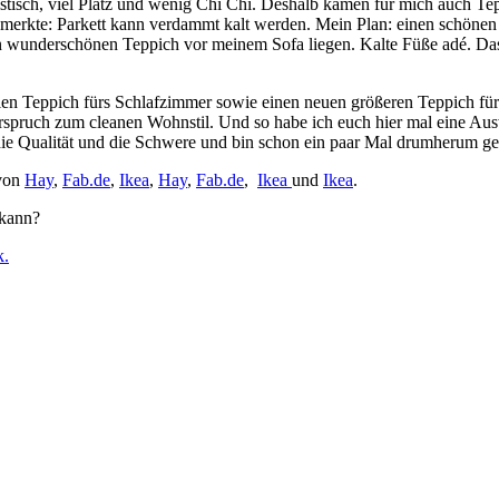
alistisch, viel Platz und wenig Chi Chi. Deshalb kamen für mich auch T
merkte: Parkett kann verdammt kalt werden. Mein Plan: einen schöne
 wunderschönen Teppich vor meinem Sofa liegen. Kalte Füße adé. Das B
alen Teppich fürs Schlafzimmer sowie einen neuen größeren Teppich fü
spruch zum cleanen Wohnstil. Und so habe ich euch hier mal eine Ausw
 die Qualität und die Schwere und bin schon ein paar Mal drumherum ge
 von
Hay
,
Fab.de
,
Ikea
,
Hay
,
Fab.de
,
Ikea
und
Ikea
.
 kann?
k.