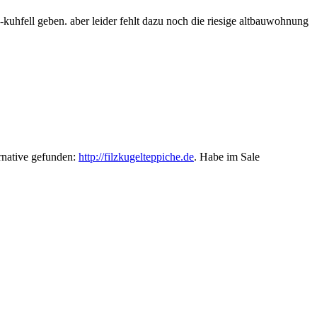
-kuhfell geben. aber leider fehlt dazu noch die riesige altbauwohnung
ernative gefunden:
http://filzkugelteppiche.de
. Habe im Sale