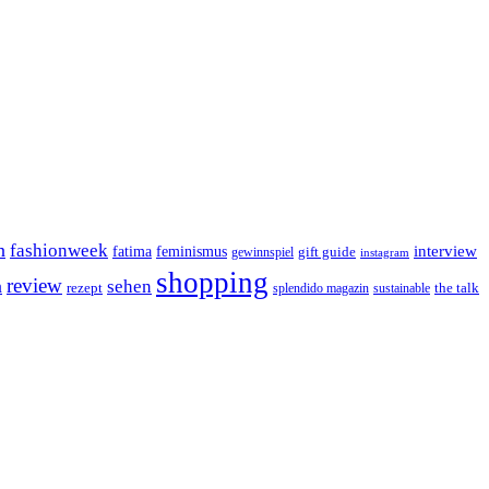
n
fashionweek
interview
feminismus
fatima
gift guide
gewinnspiel
instagram
shopping
review
n
sehen
rezept
the talk
splendido magazin
sustainable