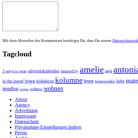
Mit dem Absenden des Kommentars bestätigst Du, dass Du unsere
Datenschutzer
Tagcloud
amelie
antoni
adventskalender
anja
3 ways to wear
amazed by
kolumne
mater
jowa
lesen
in the mood
kollektion
liebe
letmeworkit
wohnen
trendlog
wellness
vogue
About
Agency
Advertising
Impressum
Datenschutz
Privatsphäre-Einstellungen ändern
Presse