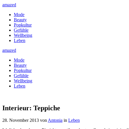
amazed
Mode
Beauty
Popkultur
Gefühle
Wellbeing
Leben
amazed
Mode
Beauty
Popkultur
Gefühle
Wellbeing
Leben
Interieur: Teppiche
28. November 2013
von
Antonia
in
Leben