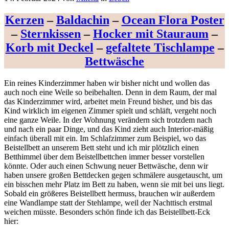
Kerzen
–
Baldachin
–
Ocean Flora Poster
–
Sternkissen
–
Hocker mit Stauraum
–
Korb mit Deckel
–
gefaltete Tischlampe
–
Bettwäsche
Ein reines Kinderzimmer haben wir bisher nicht und wollen das
auch noch eine Weile so beibehalten. Denn in dem Raum, der mal
das Kinderzimmer wird, arbeitet mein Freund bisher, und bis das
Kind wirklich im eigenen Zimmer spielt und schläft, vergeht noch
eine ganze Weile. In der Wohnung verändern sich trotzdem nach
und nach ein paar Dinge, und das Kind zieht auch Interior-mäßig
einfach überall mit ein. Im Schlafzimmer zum Beispiel, wo das
Beistellbett an unserem Bett steht und ich mir plötzlich einen
Betthimmel über dem Beistellbettchen immer besser vorstellen
könnte. Oder auch einen Schwung neuer Bettwäsche, denn wir
haben unsere großen Bettdecken gegen schmälere ausgetauscht, um
ein bisschen mehr Platz im Bett zu haben, wenn sie mit bei uns liegt.
Sobald ein größeres Beistellbett hermuss, brauchen wir außerdem
eine Wandlampe statt der Stehlampe, weil der Nachttisch erstmal
weichen müsste. Besonders schön finde ich das Beistellbett-Eck
hier: