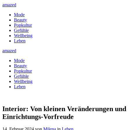
amazed
Mode
Beauty
Popkultur
Gefühle
Wellbeing
Leben
amazed
Mode
Beauty
Popkultur
Gefühle
Wellbeing
Leben
Interior: Von kleinen Veränderungen und
Einrichtungs-Vorfreude
14. Februar 2024
von
Milena
in
Leben