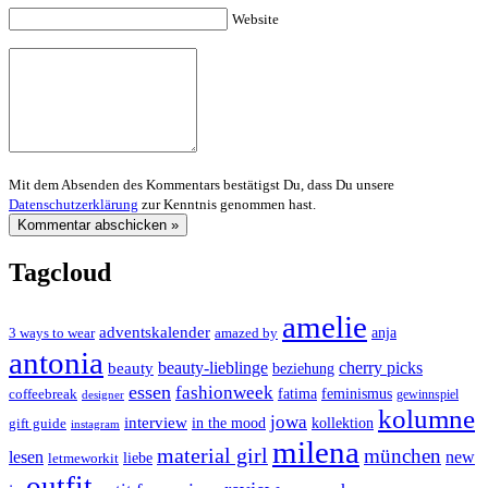
Website
Mit dem Absenden des Kommentars bestätigst Du, dass Du unsere
Datenschutzerklärung
zur Kenntnis genommen hast.
Tagcloud
amelie
adventskalender
anja
3 ways to wear
amazed by
antonia
cherry picks
beauty-lieblinge
beauty
beziehung
essen
fashionweek
feminismus
coffeebreak
fatima
designer
gewinnspiel
kolumne
jowa
interview
gift guide
in the mood
kollektion
instagram
milena
material girl
münchen
lesen
new
liebe
letmeworkit
outfit