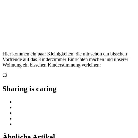
A post shared by Milena Heißerer (@4_little_rooms)
Hier kommen ein paar Kleinigkeiten, die mir schon ein bisschen
Vorfreude auf das Kinderzimmer-Einrichten machen und unserer
Wohnung ein bisschen Kinderstimmung verleihen:
Sharing is caring
Ähnliche Artikel