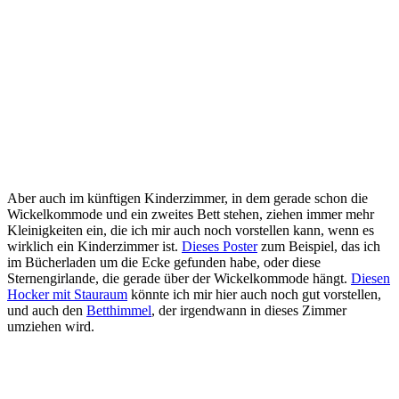
Ein Beitrag geteilt von ANNA | AESTHETIC DIARY | SLOW LIVING (@annagosebrink)
Aber auch im künftigen Kinderzimmer, in dem gerade schon die
Wickelkommode und ein zweites Bett stehen, ziehen immer mehr
Kleinigkeiten ein, die ich mir auch noch vorstellen kann, wenn es
wirklich ein Kinderzimmer ist.
Dieses Poster
zum Beispiel, das ich
im Bücherladen um die Ecke gefunden habe, oder diese
Sternengirlande, die gerade über der Wickelkommode hängt.
Diesen
Hocker mit Stauraum
könnte ich mir hier auch noch gut vorstellen,
und auch den
Betthimmel
, der irgendwann in dieses Zimmer
umziehen wird.