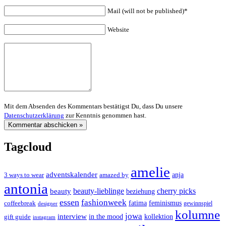
Mail (will not be published)*
Website
Mit dem Absenden des Kommentars bestätigst Du, dass Du unsere
Datenschutzerklärung
zur Kenntnis genommen hast.
Tagcloud
amelie
adventskalender
anja
3 ways to wear
amazed by
antonia
cherry picks
beauty-lieblinge
beauty
beziehung
essen
fashionweek
feminismus
coffeebreak
fatima
designer
gewinnspiel
kolumne
jowa
interview
gift guide
in the mood
kollektion
instagram