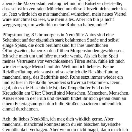
abends die Maxvorstadt entlang lief und mit Entsetzen feststellte,
dass selbst im zentralen München um diese Uhrzeit nichts mehr los
ist. Jetzt würde ich es mir manchmal wünschen, mein neues Viertel
wäre manchmal so leer, wie mein altes. Aber ich bin ja nicht
weggezogen, um weiterhin meine Ruhe zu haben, oder?
Pfingstmontag, 8 Uhr morgens in Neukölln: Autos sind eine
Seltenheit auf der eigentlich stark befahrenen Straße und selbst
einige Spätis, die doch berühmt sind für ihre unendlichen
Öffungszeiten, haben zu den frühen Morgenstunden geschlossen.
Ich sehe mich um und höre nur sehr wenig. Als ich beim Späti
meines Vertrauens vor verschlossenen Türen stehe, fühle ich mich
wie der einzige Mensch auf der Welt und ich liebe es. Keine
Reizüberflutung wie sonst und so sehr ich die Reizüberflutung
manchmal mag, das Bedürfnis nach Ruhe setzt immer wieder ein
und ist hier in Neukölln besonders schwer zu bekommen. Denn
egal, ob es die Hasenheide ist, das Tempelhofer Feld oder
Kreuzkölln am Ufer: Überall sind Menschen, Menschen, Menschen.
Außer eben in der Früh und deshalb findet ihr mich genau dann an
einem Feiertagsmorgen durch die Straßen spazieren und endlich
einmal durchatmen.
Ach, du liebes Neukölln, ich mag dich wirklich gerne. Aber
manchmal, manchmal könntest auch du ein bisschen bayerische
Gemütlichkeit vertragen. Aber wenn du nicht magst, dann mach ich