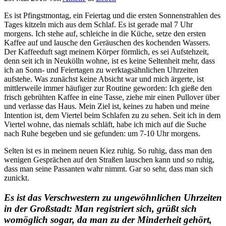
Es ist Pfingstmontag, ein Feiertag und die ersten Sonnenstrahlen des
Tages kitzeln mich aus dem Schlaf. Es ist gerade mal 7 Uhr
morgens. Ich stehe auf, schleiche in die Küche, setze den ersten
Kaffee auf und lausche den Geräuschen des kochenden Wassers.
Der Kaffeeduft sagt meinem Körper förmlich, es sei Aufstehzeit,
denn seit ich in Neukölln wohne, ist es keine Seltenheit mehr, dass
ich an Sonn- und Feiertagen zu werktagsähnlichen Uhrzeiten
aufstehe. Was zunächst keine Absicht war und mich ärgerte, ist
mittlerweile immer häufiger zur Routine geworden: Ich gieße den
frisch gebrühten Kaffee in eine Tasse, ziehe mir einen Pullover über
und verlasse das Haus. Mein Ziel ist, keines zu haben und meine
Intention ist, dem Viertel beim Schlafen zu zu sehen. Seit ich in dem
Viertel wohne, das niemals schläft, habe ich mich auf die Suche
nach Ruhe begeben und sie gefunden: um 7-10 Uhr morgens.
Selten ist es in meinem neuen Kiez ruhig. So ruhig, dass man den
wenigen Gesprächen auf den Straßen lauschen kann und so ruhig,
dass man seine Passanten wahr nimmt. Gar so sehr, dass man sich
zunickt.
Es ist das Verschwestern zu ungewöhnlichen Uhrzeiten
in der Großstadt: Man registriert sich, grüßt sich
womöglich sogar, da man zu der Minderheit gehört,