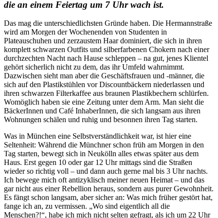
die an einem Feiertag um 7 Uhr wach ist.
Das mag die unterschiedlichsten Gründe haben. Die Hermannstraße
wird am Morgen der Wochenenden von Studenten in
Plateauschuhen und zerzaustem Haar dominiert, die sich in ihren
komplett schwarzen Outfits und silberfarbenen Chokern nach einer
durchzechten Nacht nach Hause schleppen – na gut, jenes Klientel
gehört sicherlich nicht zu dem, das ihr Umfeld wahrnimmt.
Dazwischen sieht man aber die Geschäftsfrauen und -männer, die
sich auf den Plastikstühlen vor Discountbäckern niederlassen und
ihren schwarzen Filterkaffee aus braunen Plastikbechern schlürfen.
Womöglich haben sie eine Zeitung unter dem Arm. Man sieht die
BäckerInnen und Café InhaberInnen, die sich langsam aus ihren
Wohnungen schälen und ruhig und besonnen ihren Tag starten.
Was in München eine Selbstverständlichkeit war, ist hier eine
Seltenheit: Während die Münchner schon früh am Morgen in den
Tag starten, bewegt sich in Neukölln alles etwas später aus dem
Haus. Erst gegen 10 oder gar 12 Uhr mittags sind die Straßen
wieder so richtig voll – und dann auch gerne mal bis 3 Uhr nachts.
Ich bewege mich oft antizyklisch meiner neuen Heimat – und das
gar nicht aus einer Rebellion heraus, sondern aus purer Gewohnheit.
Es fängt schon langsam, aber sicher an: Was mich früher gestört hat,
fange ich an, zu vermissen. „Wo sind eigentlich all die
Menschen?!“, habe ich mich nicht selten gefragt, als ich um 22 Uhr