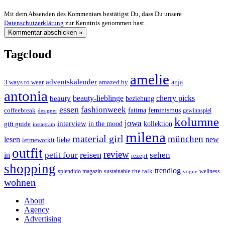
Mit dem Absenden des Kommentars bestätigst Du, dass Du unsere
Datenschutzerklärung
zur Kenntnis genommen hast.
Tagcloud
amelie
adventskalender
anja
3 ways to wear
amazed by
antonia
cherry picks
beauty-lieblinge
beauty
beziehung
essen
fashionweek
feminismus
coffeebreak
fatima
designer
gewinnspiel
kolumne
jowa
interview
gift guide
in the mood
kollektion
instagram
milena
material girl
münchen
lesen
new
liebe
letmeworkit
outfit
review
reisen
petit four
sehen
in
rezept
shopping
trendlog
the talk
splendido magazin
sustainable
wellness
vogue
wohnen
About
Agency
Advertising