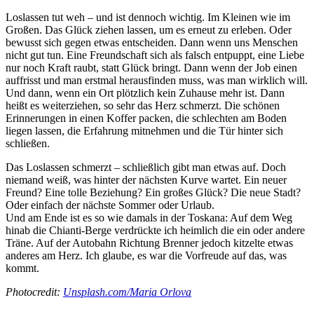
Loslassen tut weh – und ist dennoch wichtig. Im Kleinen wie im
Großen. Das Glück ziehen lassen, um es erneut zu erleben. Oder
bewusst sich gegen etwas entscheiden. Dann wenn uns Menschen
nicht gut tun. Eine Freundschaft sich als falsch entpuppt, eine Liebe
nur noch Kraft raubt, statt Glück bringt. Dann wenn der Job einen
auffrisst und man erstmal herausfinden muss, was man wirklich will.
Und dann, wenn ein Ort plötzlich kein Zuhause mehr ist. Dann
heißt es weiterziehen, so sehr das Herz schmerzt. Die schönen
Erinnerungen in einen Koffer packen, die schlechten am Boden
liegen lassen, die Erfahrung mitnehmen und die Tür hinter sich
schließen.
Das Loslassen schmerzt – schließlich gibt man etwas auf. Doch
niemand weiß, was hinter der nächsten Kurve wartet. Ein neuer
Freund? Eine tolle Beziehung? Ein großes Glück? Die neue Stadt?
Oder einfach der nächste Sommer oder Urlaub.
Und am Ende ist es so wie damals in der Toskana: Auf dem Weg
hinab die Chianti-Berge verdrückte ich heimlich die ein oder andere
Träne. Auf der Autobahn Richtung Brenner jedoch kitzelte etwas
anderes am Herz. Ich glaube, es war die Vorfreude auf das, was
kommt.
Photocredit:
Unsplash.com/Maria Orlova