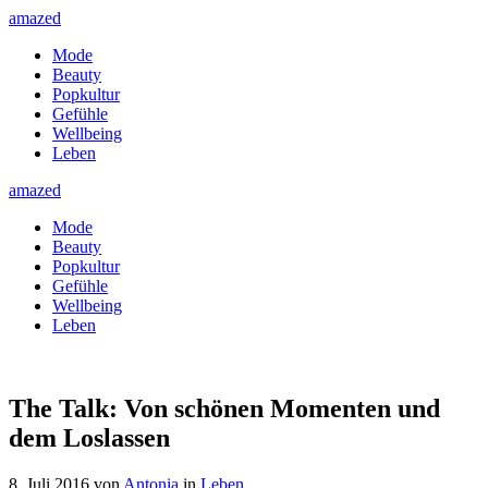
amazed
Mode
Beauty
Popkultur
Gefühle
Wellbeing
Leben
amazed
Mode
Beauty
Popkultur
Gefühle
Wellbeing
Leben
The Talk: Von schönen Momenten und
dem Loslassen
8. Juli 2016
von
Antonia
in
Leben