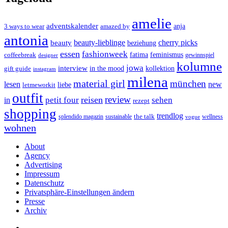
amelie
adventskalender
anja
3 ways to wear
amazed by
antonia
cherry picks
beauty-lieblinge
beauty
beziehung
essen
fashionweek
feminismus
coffeebreak
fatima
designer
gewinnspiel
kolumne
jowa
interview
gift guide
in the mood
kollektion
instagram
milena
material girl
münchen
lesen
new
liebe
letmeworkit
outfit
review
reisen
petit four
sehen
in
rezept
shopping
trendlog
the talk
splendido magazin
sustainable
wellness
vogue
wohnen
About
Agency
Advertising
Impressum
Datenschutz
Privatsphäre-Einstellungen ändern
Presse
Archiv