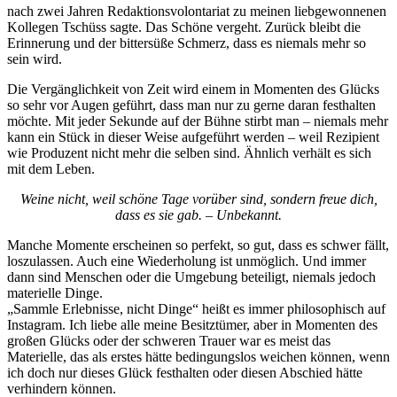
nach zwei Jahren Redaktionsvolontariat zu meinen liebgewonnenen
Kollegen Tschüss sagte. Das Schöne vergeht. Zurück bleibt die
Erinnerung und der bittersüße Schmerz, dass es niemals mehr so
sein wird.
Die Vergänglichkeit von Zeit wird einem in Momenten des Glücks
so sehr vor Augen geführt, dass man nur zu gerne daran festhalten
möchte. Mit jeder Sekunde auf der Bühne stirbt man – niemals mehr
kann ein Stück in dieser Weise aufgeführt werden – weil Rezipient
wie Produzent nicht mehr die selben sind. Ähnlich verhält es sich
mit dem Leben.
Weine nicht, weil schöne Tage vorüber sind, sondern freue dich,
dass es sie gab. – Unbekannt.
Manche Momente erscheinen so perfekt, so gut, dass es schwer fällt,
loszulassen. Auch eine Wiederholung ist unmöglich. Und immer
dann sind Menschen oder die Umgebung beteiligt, niemals jedoch
materielle Dinge.
„Sammle Erlebnisse, nicht Dinge“ heißt es immer philosophisch auf
Instagram. Ich liebe alle meine Besitztümer, aber in Momenten des
großen Glücks oder der schweren Trauer war es meist das
Materielle, das als erstes hätte bedingungslos weichen können, wenn
ich doch nur dieses Glück festhalten oder diesen Abschied hätte
verhindern können.