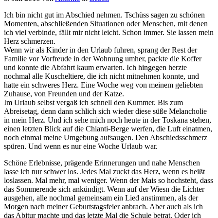
Ich bin nicht gut im Abschied nehmen. Tschüss sagen zu schönen
Momenten, abschließenden Situationen oder Menschen, mit denen
ich viel verbinde, fällt mir nicht leicht. Schon immer. Sie lassen mein
Herz schmerzen.
Wenn wir als Kinder in den Urlaub fuhren, sprang der Rest der
Familie vor Vorfreude in der Wohnung umher, packte die Koffer
und konnte die Abfahrt kaum erwarten. Ich hingegen herzte
nochmal alle Kuscheltiere, die ich nicht mitnehmen konnte, und
hatte ein schweres Herz. Eine Woche weg von meinem geliebten
Zuhause, von Freunden und der Katze.
Im Urlaub selbst vergaß ich schnell den Kummer. Bis zum
Abreisetag, denn dann schlich sich wieder diese süße Melancholie
in mein Herz. Und ich sehe mich noch heute in der Toskana stehen,
einen letzten Blick auf die Chianti-Berge werfen, die Luft einatmen,
noch einmal meine Umgebung aufsaugen. Den Abschiedsschmerz
spüren. Und wenn es nur eine Woche Urlaub war.
Schöne Erlebnisse, prägende Erinnerungen und nahe Menschen
lasse ich nur schwer los. Jedes Mal zuckt das Herz, wenn es heißt
loslassen. Mal mehr, mal weniger. Wenn der Mais so hochsteht, dass
das Sommerende sich ankündigt. Wenn auf der Wiesn die Lichter
ausgehen, alle nochmal gemeinsam ein Lied anstimmen, als der
Morgen nach meiner Geburtstagsfeier anbrach. Aber auch als ich
das Abitur machte und das letzte Mal die Schule betrat. Oder ich