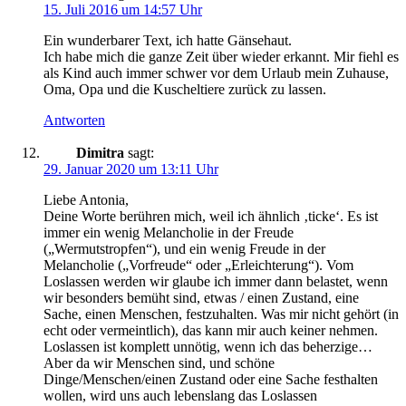
15. Juli 2016 um 14:57 Uhr
Ein wunderbarer Text, ich hatte Gänsehaut.
Ich habe mich die ganze Zeit über wieder erkannt. Mir fiehl es
als Kind auch immer schwer vor dem Urlaub mein Zuhause,
Oma, Opa und die Kuscheltiere zurück zu lassen.
Antworten
Dimitra
sagt:
29. Januar 2020 um 13:11 Uhr
Liebe Antonia,
Deine Worte berühren mich, weil ich ähnlich ‚ticke‘. Es ist
immer ein wenig Melancholie in der Freude
(„Wermutstropfen“), und ein wenig Freude in der
Melancholie („Vorfreude“ oder „Erleichterung“). Vom
Loslassen werden wir glaube ich immer dann belastet, wenn
wir besonders bemüht sind, etwas / einen Zustand, eine
Sache, einen Menschen, festzuhalten. Was mir nicht gehört (in
echt oder vermeintlich), das kann mir auch keiner nehmen.
Loslassen ist komplett unnötig, wenn ich das beherzige…
Aber da wir Menschen sind, und schöne
Dinge/Menschen/einen Zustand oder eine Sache festhalten
wollen, wird uns auch lebenslang das Loslassen