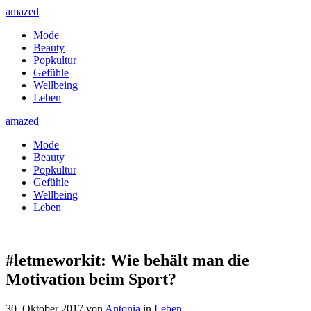
amazed
Mode
Beauty
Popkultur
Gefühle
Wellbeing
Leben
amazed
Mode
Beauty
Popkultur
Gefühle
Wellbeing
Leben
#letmeworkit: Wie behält man die
Motivation beim Sport?
30. Oktober 2017
von
Antonia
in
Leben