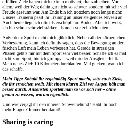
erfüllten Ziele haben mich extrem motiviert, dranzubleiben. Vor
allem, weil der Weg dahin gar nicht so schwer, sondern mit sehr viel
Freude gesäumt war. Am Ende bin ich trotzdem noch lange nicht:
Unsere Trainerin passt ihr Training an unser steigendes Niveau an.
Auch heute liege ich oftmals erschöpft am Boden. Aber ich weiß,
ich bin schon sehr viel stärker, als noch vor zehn Monaten.
Außerdem: Sport macht mich glücklich. Neben all der körperlichen
Verbesserung, kann ich definitiv sagen, dass die Bewegung an der
frischen Luft mein Leben verbessert hat. Gerade in stressigen
Phasen geht’s mir mit dem Sport sehr viel besser. Schaffe ich es mal
nicht zum Sport, bin ich grumpy – weil mir der Ausgleich fehlt.
Mein neues Ziel: 10 Kilometer durchlaufen. Mal gucken, wann ich
das schaffe.
Mein Tipp: Sobald ihr regelmäßig Sport macht, setzt euch Ziele,
die ihr erreichen wollt. Mit einem klaren Ziel vor Augen hält man
besser durch. Ansonsten sportelt man so vor sich her – ohne
genau zu wissen, warum eigentlich.
Und wie verjagt ihr den inneren Schweinehund? Habt ihr noch
mehr Fragen? Immer her damit!
Sharing is caring