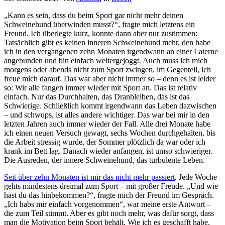
„Kann es sein, dass du beim Sport gar nicht mehr deinen
Schweinehund überwinden musst?“, fragte mich letztens ein
Freund. Ich überlegte kurz, konnte dann aber nur zustimmen:
Tatsächlich gibt es keinen inneren Schweinehund mehr, den habe
ich in den vergangenen zehn Monaten irgendwann an einer Laterne
angebunden und bin einfach weitergejoggt. Auch muss ich mich
morgens oder abends nicht zum Sport zwingen, im Gegenteil, ich
freue mich darauf. Das war aber nicht immer so – denn es ist leider
so: Wir alle fangen immer wieder mit Sport an. Das ist relativ
einfach. Nur das Durchhalten, das Dranbleiben, das ist das
Schwierige. Schließlich kommt irgendwann das Leben dazwischen
– und schwups, ist alles andere wichtiger. Das war bei mir in den
letzten Jahren auch immer wieder der Fall. Alle drei Monate habe
ich einen neuen Versuch gewagt, sechs Wochen durchgehalten, bis
die Arbeit stressig wurde, der Sommer plötzlich da war oder ich
krank im Bett lag. Danach wieder anfangen, ist umso schwieriger.
Die Ausreden, der innere Schweinehund, das turbulente Leben.
Seit über zehn Monaten ist mir das nicht mehr passiert
. Jede Woche
gehts mindestens dreimal zum Sport – mit großer Freude. „Und wie
hast du das hinbekommen?“, fragte mich der Freund im Gespräch.
„Ich habs mir einfach vorgenommen“, war meine erste Antwort –
die zum Teil stimmt. Aber es gibt noch mehr, was dafür sorgt, dass
man die Motivation beim Sport behält. Wie ich es geschafft habe,