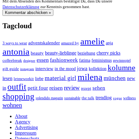
Mit dem Absenden des Kommentars bestätigst Du, dass Du unsere
Datenschutzerklärung
zur Kenntnis genommen hast.
Tagcloud
amelie
adventskalender
anja
3 ways to wear
amazed by
antonia
cherry picks
beauty-lieblinge
beauty
beziehung
essen
fashionweek
feminismus
coffeebreak
fatima
designer
gewinnspiel
kolumne
jowa
interview
gift guide
in the mood
kollektion
instagram
milena
material girl
münchen
lesen
new
liebe
letmeworkit
outfit
review
reisen
petit four
sehen
in
rezept
shopping
trendlog
the talk
splendido magazin
sustainable
wellness
vogue
wohnen
About
Agency
Advertising
Impressum
Datenschutz