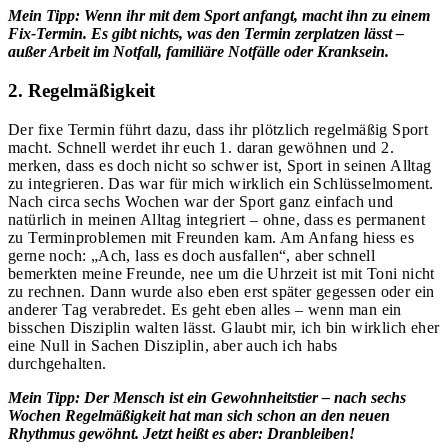
Mein Tipp: Wenn ihr mit dem Sport anfangt, macht ihn zu einem
Fix-Termin. Es gibt nichts, was den Termin zerplatzen lässt –
außer Arbeit im Notfall, familiäre Notfälle oder Kranksein.
2. Regelmäßigkeit
Der fixe Termin führt dazu, dass ihr plötzlich regelmäßig Sport
macht. Schnell werdet ihr euch 1. daran gewöhnen und 2.
merken, dass es doch nicht so schwer ist, Sport in seinen Alltag
zu integrieren. Das war für mich wirklich ein Schlüsselmoment.
Nach circa sechs Wochen war der Sport ganz einfach und
natürlich in meinen Alltag integriert – ohne, dass es permanent
zu Terminproblemen mit Freunden kam. Am Anfang hiess es
gerne noch: „Ach, lass es doch ausfallen“, aber schnell
bemerkten meine Freunde, nee um die Uhrzeit ist mit Toni nicht
zu rechnen. Dann wurde also eben erst später gegessen oder ein
anderer Tag verabredet. Es geht eben alles – wenn man ein
bisschen Disziplin walten lässt. Glaubt mir, ich bin wirklich eher
eine Null in Sachen Disziplin, aber auch ich habs
durchgehalten.
Mein Tipp: Der Mensch ist ein Gewohnheitstier – nach sechs
Wochen Regelmäßigkeit hat man sich schon an den neuen
Rhythmus gewöhnt. Jetzt heißt es aber: Dranbleiben!