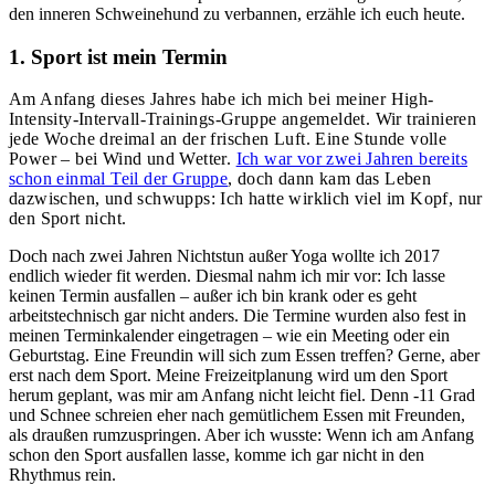
den inneren Schweinehund zu verbannen, erzähle ich euch heute.
1. Sport ist mein Termin
Am Anfang dieses Jahres habe ich mich bei meiner High-
Intensity-Intervall-Trainings-Gruppe angemeldet. Wir trainieren
jede Woche dreimal an der frischen Luft. Eine Stunde volle
Power – bei Wind und Wetter.
Ich war vor zwei Jahren bereits
schon einmal Teil der Gruppe
, doch dann kam das Leben
dazwischen, und schwupps: Ich hatte wirklich viel im Kopf, nur
den Sport nicht.
Doch nach zwei Jahren Nichtstun außer Yoga wollte ich 2017
endlich wieder fit werden. Diesmal nahm ich mir vor: Ich lasse
keinen Termin ausfallen – außer ich bin krank oder es geht
arbeitstechnisch gar nicht anders. Die Termine wurden also fest in
meinen Terminkalender eingetragen – wie ein Meeting oder ein
Geburtstag. Eine Freundin will sich zum Essen treffen? Gerne, aber
erst nach dem Sport. Meine Freizeitplanung wird um den Sport
herum geplant, was mir am Anfang nicht leicht fiel. Denn -11 Grad
und Schnee schreien eher nach gemütlichem Essen mit Freunden,
als draußen rumzuspringen. Aber ich wusste: Wenn ich am Anfang
schon den Sport ausfallen lasse, komme ich gar nicht in den
Rhythmus rein.