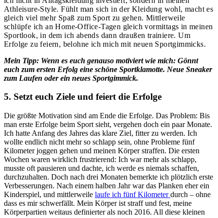
ich nicht in Alltagskleidung investiert, sondern in meinen
Athleisure-Style. Fühlt man sich in der Kleidung wohl, macht es
gleich viel mehr Spaß zum Sport zu gehen. Mittlerweile
schlüpfe ich an Home-Office-Tagen gleich vormittags in meinen
Sportlook, in dem ich abends dann draußen trainiere. Um
Erfolge zu feiern, belohne ich mich mit neuen Sportgimmicks.
Mein Tipp: Wenn es euch genauso motiviert wie mich: Gönnt
euch zum ersten Erfolg eine schöne Sportklamotte. Neue Sneaker
zum Laufen oder ein neues Sportgimmick.
5. Setzt euch Ziele und feiert die Erfolge
Die größte Motivation sind am Ende die Erfolge. Das Problem: Bis
man erste Erfolge beim Sport sieht, vergehen doch ein paar Monate.
Ich hatte Anfang des Jahres das klare Ziel, fitter zu werden. Ich
wollte endlich nicht mehr so schlapp sein, ohne Probleme fünf
Kilometer joggen gehen und meinen Körper straffen. Die ersten
Wochen waren wirklich frustrierend: Ich war mehr als schlapp,
musste oft pausieren und dachte, ich werde es niemals schaffen,
durchzuhalten. Doch nach drei Monaten bemerkte ich plötzlich erste
Verbesserungen. Nach einem halben Jahr war das Planken eher ein
Kinderspiel, und mittlerweile
laufe ich fünf Kilometer
durch – ohne
dass es mir schwerfällt. Mein Körper ist straff und fest, meine
Körperpartien weitaus definierter als noch 2016. All diese kleinen