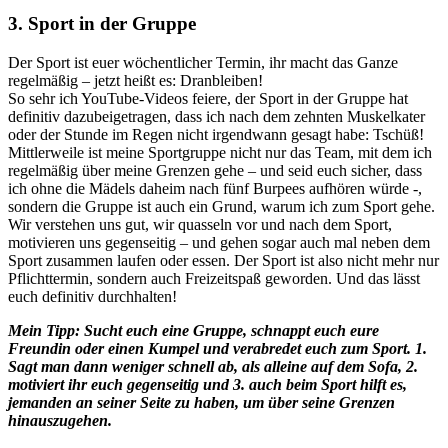
3. Sport in der Gruppe
Der Sport ist euer wöchentlicher Termin, ihr macht das Ganze
regelmäßig – jetzt heißt es: Dranbleiben!
So sehr ich YouTube-Videos feiere, der Sport in der Gruppe hat
definitiv dazubeigetragen, dass ich nach dem zehnten Muskelkater
oder der Stunde im Regen nicht irgendwann gesagt habe: Tschüß!
Mittlerweile ist meine Sportgruppe nicht nur das Team, mit dem ich
regelmäßig über meine Grenzen gehe – und seid euch sicher, dass
ich ohne die Mädels daheim nach fünf Burpees aufhören würde -,
sondern die Gruppe ist auch ein Grund, warum ich zum Sport gehe.
Wir verstehen uns gut, wir quasseln vor und nach dem Sport,
motivieren uns gegenseitig – und gehen sogar auch mal neben dem
Sport zusammen laufen oder essen. Der Sport ist also nicht mehr nur
Pflichttermin, sondern auch Freizeitspaß geworden. Und das lässt
euch definitiv durchhalten!
Mein Tipp: Sucht euch eine Gruppe, schnappt euch eure
Freundin oder einen Kumpel und verabredet euch zum Sport. 1.
Sagt man dann weniger schnell ab, als alleine auf dem Sofa, 2.
motiviert ihr euch gegenseitig und 3. auch beim Sport hilft es,
jemanden an seiner Seite zu haben, um über seine Grenzen
hinauszugehen.