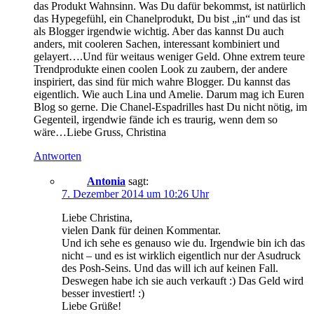
das Produkt Wahnsinn. Was Du dafür bekommst, ist natürlich
das Hypegefühl, ein Chanelprodukt, Du bist „in“ und das ist
als Blogger irgendwie wichtig. Aber das kannst Du auch
anders, mit cooleren Sachen, interessant kombiniert und
gelayert….Und für weitaus weniger Geld. Ohne extrem teure
Trendprodukte einen coolen Look zu zaubern, der andere
inspiriert, das sind für mich wahre Blogger. Du kannst das
eigentlich. Wie auch Lina und Amelie. Darum mag ich Euren
Blog so gerne. Die Chanel-Espadrilles hast Du nicht nötig, im
Gegenteil, irgendwie fände ich es traurig, wenn dem so
wäre…Liebe Gruss, Christina
Antworten
Antonia
sagt:
7. Dezember 2014 um 10:26 Uhr
Liebe Christina,
vielen Dank für deinen Kommentar.
Und ich sehe es genauso wie du. Irgendwie bin ich das
nicht – und es ist wirklich eigentlich nur der Asudruck
des Posh-Seins. Und das will ich auf keinen Fall.
Deswegen habe ich sie auch verkauft :) Das Geld wird
besser investiert! :)
Liebe Grüße!