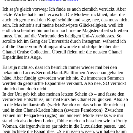
Ich sag’s gleich vorweg: Ich finde es auch ziemlich verrückt. Aber
letzte Woche hat’s mich erwischt. Die Modeverrücktheit, über die
auch ich gerne mal den Kopf schüttle und sage, nee, das muss nicht
sein. Ich schieb’s auf meine beschwipste Glückseligkeit, weil ich
endlich scheinfrei bin und nur noch meine Magisterarbeit schreiben
muss. Und auf die Vorfreude des baldigen Uni-Abschlusses. So
scrollte ich im Gang der Universität durch Instagram, während ich
auf die Dame vom Prüfungsamt wartete und stolperte über die
Chanel Cruise Collection. Überall fielen mir die neusten Chanel
Espadrilles ins Auge.
Es ist ja nicht so, dass ich heimlich immer wieder mal bei den
bekannten Luxus-Second-Hand-Plattformen Aussschau gehalten
hätte. Aber fündig geworden war ich nie. Zu immensen Summen
werden da gebrauchte Espadrilles verkauft. Also nee, SO verrückt
bin ich dann doch nicht.
In der Uni gab ich also meinen letzten Schein ab – und fasste den
verrückten Entschluss, nur mal kurz bei Chanel zu gucken. Also ab
in die Maximilianstraße (welch Paradoxon das schon für mich ist)
und in den Chanel-Laden hinein (zweites Paradoxon). Zwischen
Frauen mit Pelzjacken (irghs) und anderen Mode-Freaks wie mir
stand ich also in dem Laden, fühlte mich ein bisschen wie in Pretty
Woman, die irgendwie so gar nicht in die Luxusläden passte, und
begutachtete die Espadrilles. „Sie müssen wissen, wir haben kaum