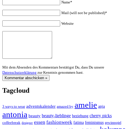
Name*
Mail (will not be published)*
Website
Mit dem Absenden des Kommentars bestätigst Du, dass Du unsere
Datenschutzerklärung
zur Kenntnis genommen hast.
Tagcloud
amelie
adventskalender
anja
3 ways to wear
amazed by
antonia
cherry picks
beauty-lieblinge
beauty
beziehung
essen
fashionweek
feminismus
coffeebreak
fatima
designer
gewinnspiel