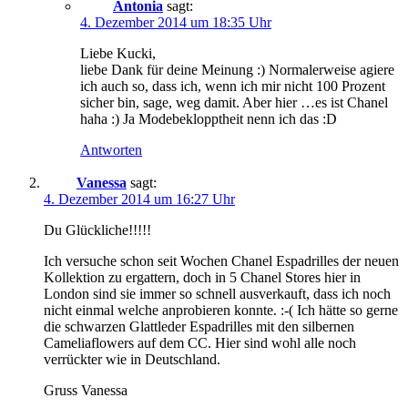
Antonia
sagt:
4. Dezember 2014 um 18:35 Uhr
Liebe Kucki,
liebe Dank für deine Meinung :) Normalerweise agiere
ich auch so, dass ich, wenn ich mir nicht 100 Prozent
sicher bin, sage, weg damit. Aber hier …es ist Chanel
haha :) Ja Modebeklopptheit nenn ich das :D
Antworten
Vanessa
sagt:
4. Dezember 2014 um 16:27 Uhr
Du Glückliche!!!!!
Ich versuche schon seit Wochen Chanel Espadrilles der neuen
Kollektion zu ergattern, doch in 5 Chanel Stores hier in
London sind sie immer so schnell ausverkauft, dass ich noch
nicht einmal welche anprobieren konnte. :-( Ich hätte so gerne
die schwarzen Glattleder Espadrilles mit den silbernen
Cameliaflowers auf dem CC. Hier sind wohl alle noch
verrückter wie in Deutschland.
Gruss Vanessa