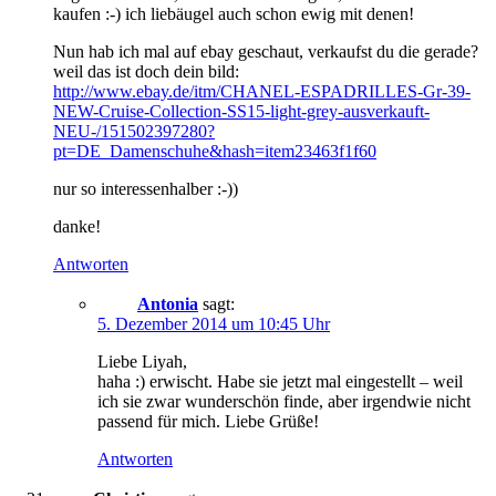
kaufen :-) ich liebäugel auch schon ewig mit denen!
Nun hab ich mal auf ebay geschaut, verkaufst du die gerade?
weil das ist doch dein bild:
http://www.ebay.de/itm/CHANEL-ESPADRILLES-Gr-39-
NEW-Cruise-Collection-SS15-light-grey-ausverkauft-
NEU-/151502397280?
pt=DE_Damenschuhe&hash=item23463f1f60
nur so interessenhalber :-))
danke!
Antworten
Antonia
sagt:
5. Dezember 2014 um 10:45 Uhr
Liebe Liyah,
haha :) erwischt. Habe sie jetzt mal eingestellt – weil
ich sie zwar wunderschön finde, aber irgendwie nicht
passend für mich. Liebe Grüße!
Antworten