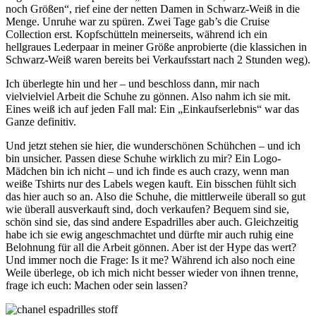
noch Größen“, rief eine der netten Damen in Schwarz-Weiß in die
Menge. Unruhe war zu spüren. Zwei Tage gab’s die Cruise
Collection erst. Kopfschütteln meinerseits, während ich ein
hellgraues Lederpaar in meiner Größe anprobierte (die klassichen in
Schwarz-Weiß waren bereits bei Verkaufsstart nach 2 Stunden weg).
Ich überlegte hin und her – und beschloss dann, mir nach
vielvielviel Arbeit die Schuhe zu gönnen. Also nahm ich sie mit.
Eines weiß ich auf jeden Fall mal: Ein „Einkaufserlebnis“ war das
Ganze definitiv.
Und jetzt stehen sie hier, die wunderschönen Schühchen – und ich
bin unsicher. Passen diese Schuhe wirklich zu mir? Ein Logo-
Mädchen bin ich nicht – und ich finde es auch crazy, wenn man
weiße Tshirts nur des Labels wegen kauft. Ein bisschen fühlt sich
das hier auch so an. Also die Schuhe, die mittlerweile überall so gut
wie überall ausverkauft sind, doch verkaufen? Bequem sind sie,
schön sind sie, das sind andere Espadrilles aber auch. Gleichzeitig
habe ich sie ewig angeschmachtet und dürfte mir auch ruhig eine
Belohnung für all die Arbeit gönnen. Aber ist der Hype das wert?
Und immer noch die Frage: Is it me? Während ich also noch eine
Weile überlege, ob ich mich nicht besser wieder von ihnen trenne,
frage ich euch: Machen oder sein lassen?