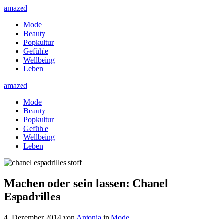
amazed
Mode
Beauty
Popkultur
Gefühle
Wellbeing
Leben
amazed
Mode
Beauty
Popkultur
Gefühle
Wellbeing
Leben
Machen oder sein lassen: Chanel
Espadrilles
4. Dezember 2014
von
Antonia
in
Mode