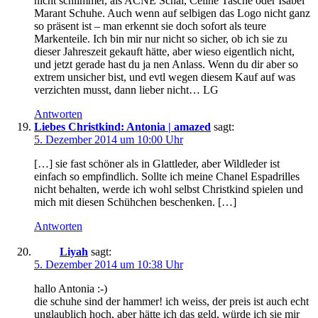
nicht schlimmer, als ACNE Schal, Celine Tasche oder Isabel
Marant Schuhe. Auch wenn auf selbigen das Logo nicht ganz
so präsent ist – man erkennt sie doch sofort als teure
Markenteile. Ich bin mir nur nicht so sicher, ob ich sie zu
dieser Jahreszeit gekauft hätte, aber wieso eigentlich nicht,
und jetzt gerade hast du ja nen Anlass. Wenn du dir aber so
extrem unsicher bist, und evtl wegen diesem Kauf auf was
verzichten musst, dann lieber nicht… LG
Antworten
Liebes Christkind: Antonia | amazed
sagt:
5. Dezember 2014 um 10:00 Uhr
[…] sie fast schöner als in Glattleder, aber Wildleder ist
einfach so empfindlich. Sollte ich meine Chanel Espadrilles
nicht behalten, werde ich wohl selbst Christkind spielen und
mich mit diesen Schühchen beschenken. […]
Antworten
Liyah
sagt:
5. Dezember 2014 um 10:38 Uhr
hallo Antonia :-)
die schuhe sind der hammer! ich weiss, der preis ist auch echt
unglaublich hoch, aber hätte ich das geld, würde ich sie mir