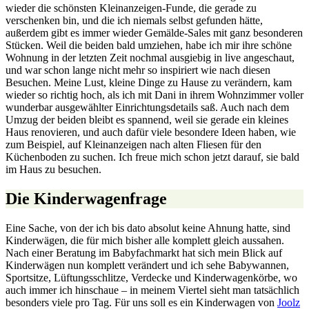
wieder die schönsten Kleinanzeigen-Funde, die gerade zu
verschenken bin, und die ich niemals selbst gefunden hätte,
außerdem gibt es immer wieder Gemälde-Sales mit ganz besonderen
Stücken. Weil die beiden bald umziehen, habe ich mir ihre schöne
Wohnung in der letzten Zeit nochmal ausgiebig in live angeschaut,
und war schon lange nicht mehr so inspiriert wie nach diesen
Besuchen. Meine Lust, kleine Dinge zu Hause zu verändern, kam
wieder so richtig hoch, als ich mit Dani in ihrem Wohnzimmer voller
wunderbar ausgewählter Einrichtungsdetails saß. Auch nach dem
Umzug der beiden bleibt es spannend, weil sie gerade ein kleines
Haus renovieren, und auch dafür viele besondere Ideen haben, wie
zum Beispiel, auf Kleinanzeigen nach alten Fliesen für den
Küchenboden zu suchen. Ich freue mich schon jetzt darauf, sie bald
im Haus zu besuchen.
Die Kinderwagenfrage
Eine Sache, von der ich bis dato absolut keine Ahnung hatte, sind
Kinderwägen, die für mich bisher alle komplett gleich aussahen.
Nach einer Beratung im Babyfachmarkt hat sich mein Blick auf
Kinderwägen nun komplett verändert und ich sehe Babywannen,
Sportsitze, Lüftungsschlitze, Verdecke und Kinderwagenkörbe, wo
auch immer ich hinschaue – in meinem Viertel sieht man tatsächlich
besonders viele pro Tag. Für uns soll es ein Kinderwagen von
Joolz