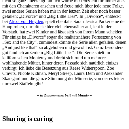
nicht so ganz überzeugt bin. Ich würde mir trotzdem für immer alles
mit den Charakteren ansehen und freue mich über jede neue Folge,
zwei andere Serien haben mir in der letzten Zeit aber noch besser
gefallen: „Divorce“ und „Big Little Lies“. In „Divorce“, entdeckt
bei
Alexa von Heyden
, spielt ebenfalls Sarah Jessica Parker eine der
Hauptrollen, nur tritt sie hier viel lebensnäher auf, lebt in der
Vorstadt, hat zwei Kinder und lässt sich von ihrem Mann scheiden.
Für einige ist „Divorce“ sogar die realitätsnähere Fortsetzung von
„Sex and the City“, zumindest könnte die Serie allen gefallen, denen
„And just like that“ zu abgehoben und gewollt ist. Ganz besonders
gut fand ich außerdem „Big Little Lies“: Die Serie spielt im
kalifornischen Monterey und dreht sich rund um mehrere
wohlhabende Mütter, hinter deren Fassade sich natürlich einiges
verbirgt. Ich liebe die Besetzung aus Reese Witherspoon, Zoe
Cravitz, Nicole Kidman, Meryl Streep, Laura Dem und Alexander
Skarsgard und die ganze Stimmung der Miniserie, von der es leider
nur zwei Staffeln gibt!
– in Zusammenarbeit mit Mamly –
Sharing is caring