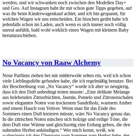
werden, und wir schwanken noch zwischen den Modellen Day+
und Geo. Auf Instagram habt ihr mir schon gute Tipps gegeben, auf
was ihr beim Kinderwagenkauf achtet, und ich bin gespannt, für
welchen Wagen wir uns entscheiden. Ein bisschen geübt habe ich
jedenfalls schon im Laden, auch wenn es sich immer noch völlig
unreal anfühlt, bald wohl wirklich einen Wagen mit kleinem Baby
herumzuschieben.
No Vacancy von Raaw Alchemy
Neue Parfüms ziehen bei mir mittlerweile selten ein, weil ich schon
viele Lieblingsdüfte gefunden habe, die ich regelmäßig benutze. Bei
der Beschreibung von „No Vacancy“ wurde ich aber so neugierig,
dass ich den Duft unbedingt testen musste: „Eine delikate Melange
aus belebenden Zitrusfrüchten, Jasmin, Pomelo und Zitronenschalen
sowie eleganten Noten von trockenem Sandelholz, warmem Amber
und einem Hauch von Vetiver. Wenn man für das Ende des
Sommers einen Duft kreieren müsste, wäre No Vacancy genau das.
In die zitrischen Noten mischen sich holzige und erdige Töne, die
dem Duft eine Wärme und gleichzeitig eine Erdung geben, die den
nahenden Herbst ankündigen.“ Wer mich kennt, weiß, wie
wahnsinnig ich den Übergang vom Sommer zum Herbst liebe, der