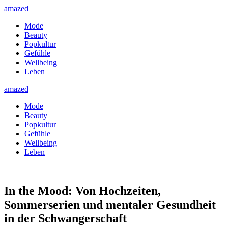
amazed
Mode
Beauty
Popkultur
Gefühle
Wellbeing
Leben
amazed
Mode
Beauty
Popkultur
Gefühle
Wellbeing
Leben
In the Mood: Von Hochzeiten,
Sommerserien und mentaler Gesundheit
in der Schwangerschaft