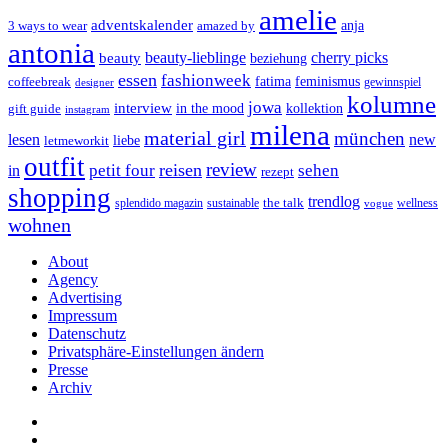
amelie
adventskalender
anja
3 ways to wear
amazed by
antonia
cherry picks
beauty-lieblinge
beauty
beziehung
essen
fashionweek
feminismus
coffeebreak
fatima
designer
gewinnspiel
kolumne
jowa
interview
gift guide
in the mood
kollektion
instagram
milena
material girl
münchen
lesen
new
liebe
letmeworkit
outfit
review
reisen
petit four
sehen
in
rezept
shopping
trendlog
the talk
splendido magazin
sustainable
wellness
vogue
wohnen
About
Agency
Advertising
Impressum
Datenschutz
Privatsphäre-Einstellungen ändern
Presse
Archiv